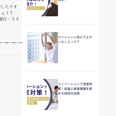
済したりす
しょう？
銀行・りそ
マンションに住んでよか
ったことって？
━─━─━─━─━─━─━─━─━─━─━─
リノベーションで空室対
策！収益と資産価値を高
める成功の法則