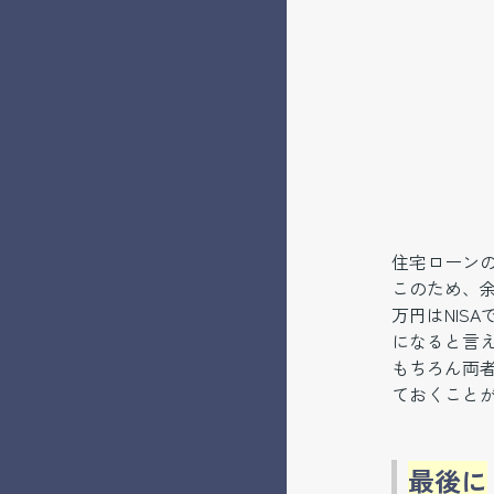
住宅ローン
このため、余
万円はNIS
になると言
もちろん両
ておくこと
最後に