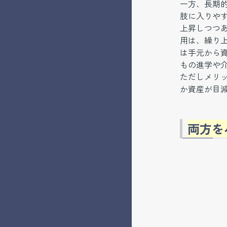
一方、長期的
肢に入りや
上昇しつつ
用は、繰り
は手元から
もの進学や
ただしメリ
か資産が目
両方を