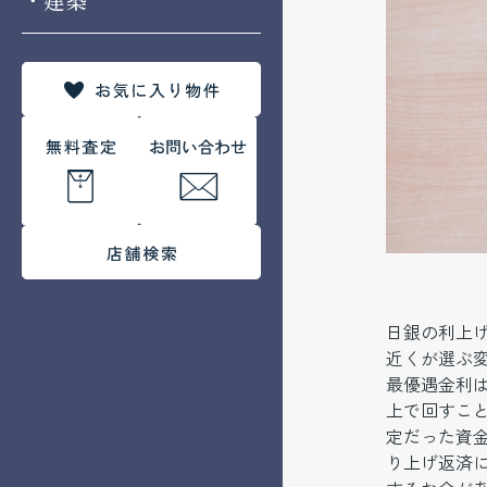
日銀の利上
近くが選ぶ変
最優遇金利は
上で回すこ
定だった資
り上げ返済