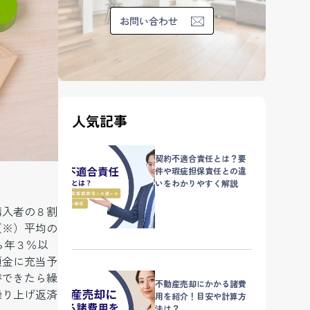
人気記事
契約不適合責任とは？要
件や瑕疵担保責任との違
いをわかりやすく解説
購入者の８割
（※）平均の
ら年３％以
頭金に充当予
ができたら繰
不動産売却にかかる諸費
繰り上げ返済
用を紹介！目安や計算方
法は？