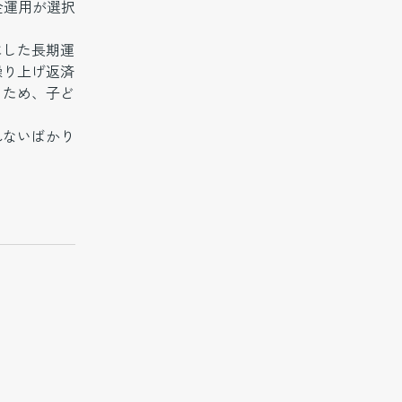
金運用が選択
にした長期運
繰り上げ返済
るため、子ど
れないばかり