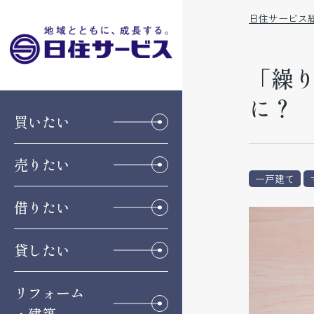
日住サービス
「繰り
に？
買いたい
売りたい
一戸建て
借りたい
貸したい
リフォーム
・建築