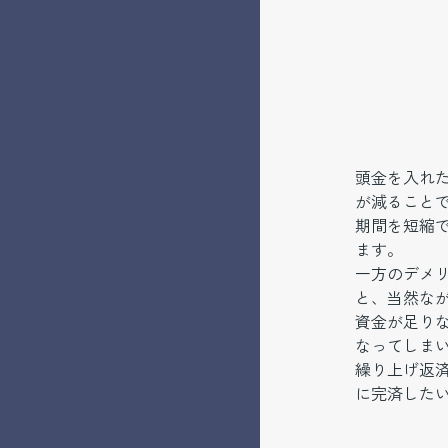
頭金を入れ
が減ること
期間を短縮
ます。
一方のデメ
と、当然な
資金が足り
なってしま
繰り上げ返
に完済したい