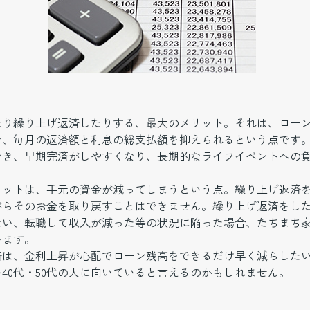
たり繰り上げ返済したりする、最大のメリット。それは、ロー
で、毎月の返済額と利息の総支払額を抑えられるという点です
でき、早期完済がしやすくなり、長期的なライフイベントへの
リットは、手元の資金が減ってしまうという点。繰り上げ返済
がらそのお金を取り戻すことはできません。繰り上げ返済をし
ない、転職して収入が減った等の状況に陥った場合、たちまち
います。
済は、金利上昇が心配でローン残高をできるだけ早く減らした
40代・50代の人に向いていると言えるのかもしれません。