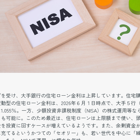
げを受け、大手銀行の住宅ローン金利は上昇しています。住宅
動型の住宅ローン金利は、2026年６月１日時点で、大手５行
1.055％。一方、少額投資非課税制度（NISA）の株式運用等な
とも可能に。このため最近は、住宅ローンは上限額まで使い、
金を投資に回すケースが増えているようです。また、余剰資金
に充てるというかつての「セオリー」も、若い世代を中心に「