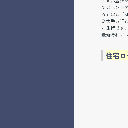
するお金があ
ではホント
る」のと「N
※大手５行と
な銀行です
最新金利につ
━─━─━─
住宅ロ