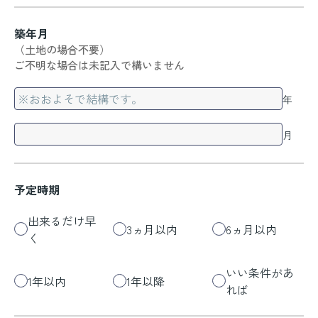
築年月
（土地の場合不要）
ご不明な場合は未記入で構いません
年
月
予定時期
出来るだけ早
3ヵ月以内
6ヵ月以内
く
いい条件があ
1年以内
1年以降
れば