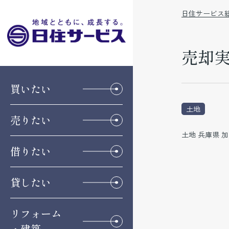
日住サービス
売却実
買いたい
土地
売りたい
土地 兵庫県 加
借りたい
貸したい
リフォーム
・建築