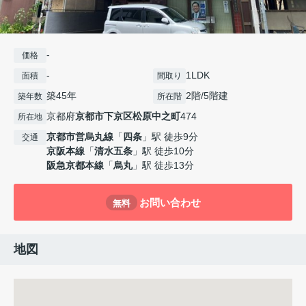
-
価格
-
1LDK
面積
間取り
築45年
2階/5階建
築年数
所在階
京都府
京都市下京区
松原中之町
474
所在地
京都市営烏丸線
「
四条
」駅 徒歩9分
交通
京阪本線
「
清水五条
」駅 徒歩10分
阪急京都本線
「
烏丸
」駅 徒歩13分
お問い合わせ
無料
地図