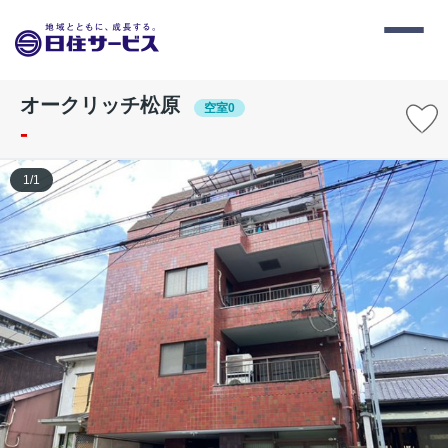
オークリッチ松原
空室0
-
1
/
1