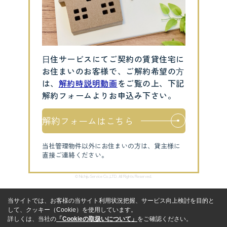
⽇住サービスにてご契約の賃貸住宅に
お住まいのお客様で、ご解約希望の⽅
は、
解約時説明動画
をご覧の上、下記
解約フォームよりお申込み下さい。
解約フォームはこちら
当社管理物件以外にお住まいの方は、貸主様に
直接ご連絡ください。
© Nichiju Service Co.,LTD. All Rights Reserved.
当サイトでは、お客様の当サイト利用状況把握、サービス向上検討を目的と
して、クッキー（Cookie）を使用しています。
詳しくは、当社の
「Cookieの取扱いについて」
をご確認ください。