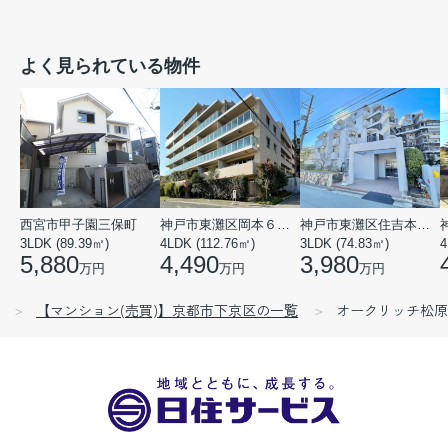
よく見られている物件
西宮市甲子園三保町
神戸市東灘区岡本６丁目
神戸市東灘区住吉本町１丁目
3LDK (89.39㎡)
4LDK (112.76㎡)
3LDK (74.83㎡)
4
5,880
4,490
3,980
万円
万円
万円
【マンション(売買)】京都市下京区の一覧
オークリッチ松原