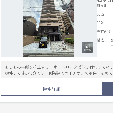
4,280
万
・フレスコ寺町店まで約236m
所在地
・セブンイレブン京都河原町高辻店まで約94m
・ココカラファイン四条河原町西店まで約428m
交通
・京都高島屋S.C.店まで約338m
間取り
・藤井大丸まで約418m
専有面積
構造
もしもの事態を抑止する、オートロック機能が備わってい
物件まで徒歩10分です。10階建てのイチオシの物件。初め
ね。そんな方は、地域特化型の当社にお問い合わせくださ
で、安心してお任せいただけます。
物件詳細