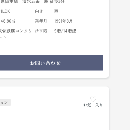
京阪本線「清水五条」駅 徒歩3分
1LDK
向き
西
48.86㎡
築年月
1991年3月
鉄骨鉄筋コンクリ
所在階
9階/14階建
ート
お問い合わせ
ョン
お気に入り