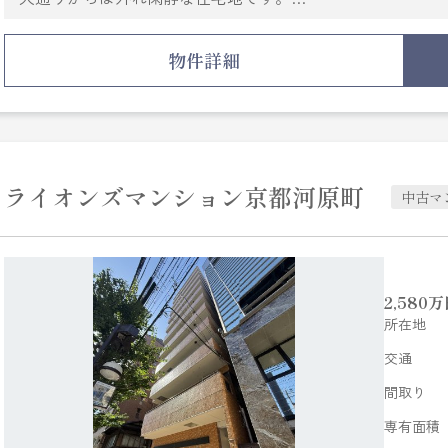
建築条件付き土地の販売ではございませんので
お好きなハウスメーカーや工務店での建築が可能です。
物件詳細
まずは一度お問い合わせ下さい。
ライオンズマンション京都河原町
中古マ
2,580
万
所在地
交通
間取り
専有面積