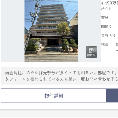
4,490
万
所在地
交通
間取り
専有面積
構造
南西角住戸のため採光部分が多くとても明るいお部屋です
リフォームを検討されている方も是非一度お問い合わせ下
物件詳細