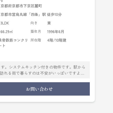
円
京都府京都市下京区麓町
京都市営烏丸線「四条」駅 徒歩10分
3LDK
向き
東
66.29㎡
築年月
1996年6月
鉄骨鉄筋コンクリ
所在階
4階/10階建
ート
ます。システムキッチン付きの物件です。駅から
て訪れる街で暮らすのは不安がいっぱいですよ
い。当社は確かな住宅情報をご提供しているの
お問い合わせ