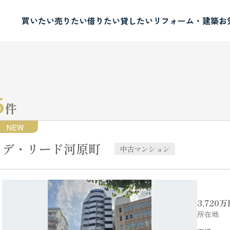
買いたい
売りたい
借りたい
貸したい
リフォーム・建築
お
5
件
NEW
デ・リード河原町
中古マンション
3,720
万
所在地