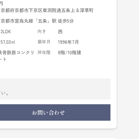
円
京都府京都市下京区東洞院通五条上る深草町
京都市営烏丸線「五条」駅 徒歩5分
2LDK
向き
西
57.03㎡
築年月
1996年7月
鉄骨鉄筋コンクリ
所在階
8階/10階建
ート
。
さい。
お問い合わせ