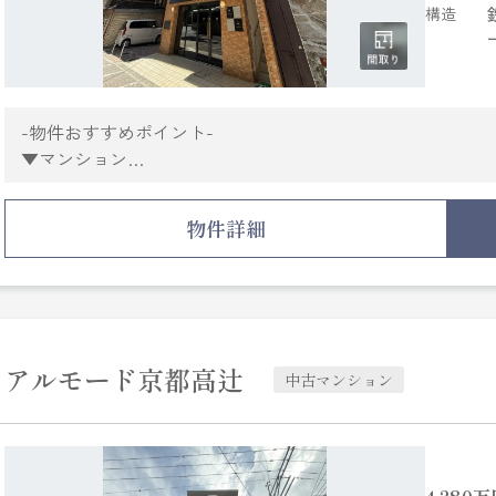
構造
-物件おすすめポイント-
▼マンション
・2026年3月キッチン・浴室・トイレ新規交換済
・収納の多い間取り
物件詳細
・採光のあるリビングダイニング
・単身用としても2人暮らしとしても検討可能な1LDK
・寺町通りと河原町通りに面す
▼立地
・阪急京都線「京都河原町」駅まで徒歩5分
アルモード京都高辻
中古マンション
・京阪本線「祇園四条」駅まで徒歩6分
・京阪バス「河原町松原」まで徒歩３分
▼周辺環境