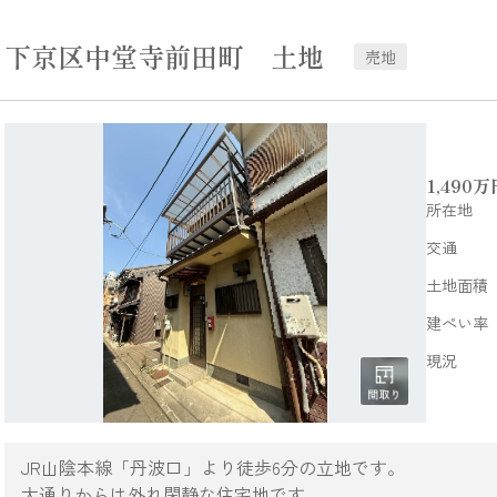
下京区中堂寺前田町 土地
売地
1,490
万
所在地
交通
土地面積
建ぺい率
現況
JR山陰本線「丹波口」より徒歩6分の立地です。
大通りからは外れ閑静な住宅地です。