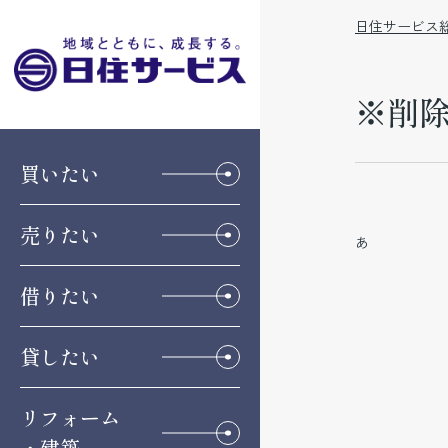
日住サービス
※削除
買いたい
売りたい
あ
借りたい
貸したい
リフォーム
・建築