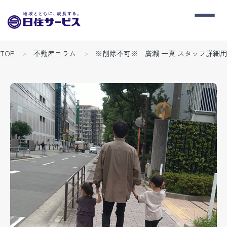
TOP
不動産コラム
※削除不可※ 廣瀨 一真 スタッフ詳細用