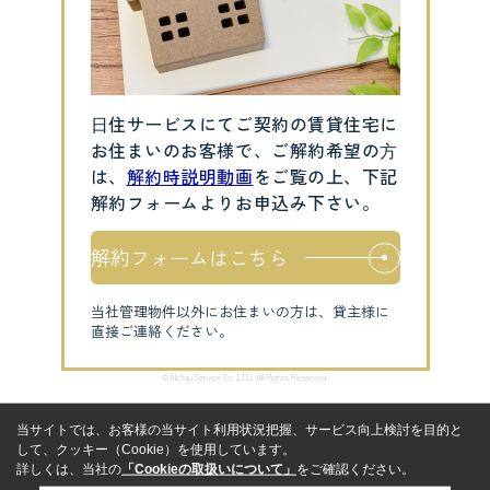
⽇住サービスにてご契約の賃貸住宅に
お住まいのお客様で、ご解約希望の⽅
は、
解約時説明動画
をご覧の上、下記
解約フォームよりお申込み下さい。
解約フォームはこちら
当社管理物件以外にお住まいの方は、貸主様に
直接ご連絡ください。
© Nichiju Service Co.,LTD. All Rights Reserved.
当サイトでは、お客様の当サイト利用状況把握、サービス向上検討を目的と
して、クッキー（Cookie）を使用しています。
詳しくは、当社の
「Cookieの取扱いについて」
をご確認ください。