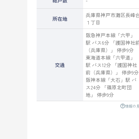
総戸数
-
兵庫県
神戸市灘区
長峰
所在地
１丁目
阪急神戸本線
「
六甲
」
駅 バス6分 「護国神社
（兵庫県）」 停歩9分
東海道本線
「
六甲道
」
交通
駅 バス12分 「護国神社
前（兵庫県）」 停歩9分
阪神本線
「
大石
」駅 バ
ス24分 「篠原北町団
地」 停歩9分
情報の