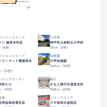
ビニエンスストア
小学校
ソン 篠原本町店
神戸市立美野丘小学校
ｍ（8分）
701ｍ（9分）
ビニエンスストア
幼稚園
ミリーマート灘篠原本
六甲幼稚園
1491ｍ（19分）
7ｍ（15分）
ッピングセンター
銀行
駅前ビル
みなと銀行水道筋支店
9ｍ（19分）
1599ｍ（20分）
金庫
ドラッグストア
信用金庫西灘支店
スギ薬局水道筋店