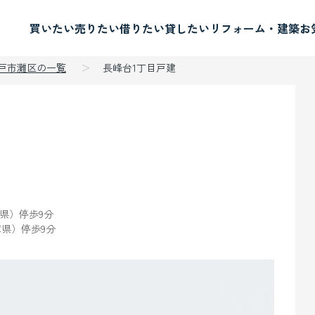
買いたい
売りたい
借りたい
貸したい
リフォーム・建築
お
神戸市灘区の一覧
長峰台1丁目戸建
県）停歩9分
県）停歩9分