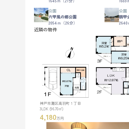
1645ｍ（21分）
166
公園
公園
六甲風の郷公園
鶴甲
2054ｍ（26分）
264
近隣の物件
神戸市灘区高羽町１丁目
3LDK (96.70㎡)
4,180
万円