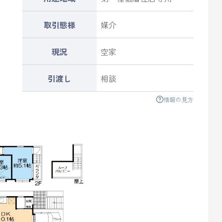
取引態様
媒介
現況
空家
引渡し
相談
情報の見方