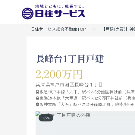
日住サービス総合不動産TOP
【戸建(売買)】
長峰台1丁目戸建
2,200万円
兵庫県
神戸市灘区
長峰台
１丁目
阪急神戸本線「六甲」駅バス6分護国神社前（兵庫
東海道本線「六甲道」駅バス12分護国神社前（兵庫
阪神本線「大石」駅バス24分篠原北町団地停歩9分
1
/
24