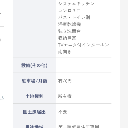
システムキッチン
コンロ３口
台
バス・トイレ別
浴室乾燥機
独立洗面台
収納豊富
前
TVモニタ付インターホン
南向き
設備(その他)
-
駐車場/月額
有/0円
土地権利
所有権
見方
国土法届出
不要
用途地域
第一種低層住居専用