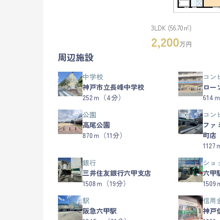
3LDK (56.70㎡)
2,200
万円
周辺施設
中学校
コン
神戸市立長峰中学校
ロー
252ｍ（4分）
614
公園
コン
高尾公園
ファ
870ｍ（11分）
町店
112
銀行
ショ
三井住友銀行六甲支店
六甲
1508ｍ（19分）
150
駅
信用
阪急六甲駅
神戸