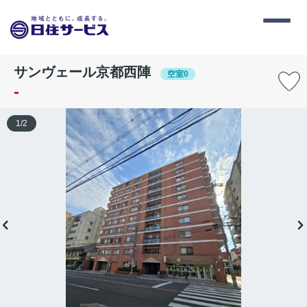
サンヴェール京都西陣
空室0
-
1
/
2