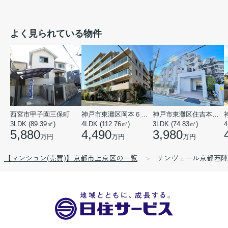
よく見られている物件
西宮市甲子園三保町
神戸市東灘区岡本６丁目
神戸市東灘区住吉本町１丁目
3LDK (89.39㎡)
4LDK (112.76㎡)
3LDK (74.83㎡)
4
5,880
4,490
3,980
万円
万円
万円
【マンション(売買)】京都市上京区の一覧
サンヴェール京都西陣