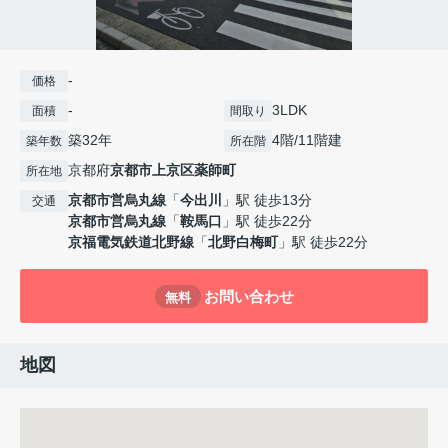
-
価格
-
3LDK
面積
間取り
築32年
4階/11階建
築年数
所在階
京都府
京都市上京区
薬師町
所在地
京都市営烏丸線
「
今出川
」駅 徒歩13分
交通
京都市営烏丸線
「
鞍馬口
」駅 徒歩22分
京福電気鉄道北野線
「
北野白梅町
」駅 徒歩22分
お問い合わせ
無料
地図