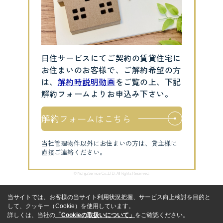
⽇住サービスにてご契約の賃貸住宅に
お住まいのお客様で、ご解約希望の⽅
は、
解約時説明動画
をご覧の上、下記
解約フォームよりお申込み下さい。
解約フォームはこちら
当社管理物件以外にお住まいの方は、貸主様に
直接ご連絡ください。
© Nichiju Service Co.,LTD. All Rights Reserved.
当サイトでは、お客様の当サイト利用状況把握、サービス向上検討を目的と
して、クッキー（Cookie）を使用しています。
詳しくは、当社の
「Cookieの取扱いについて」
をご確認ください。