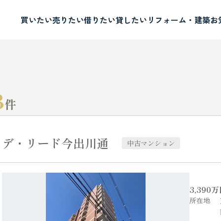
買いたい
売りたい
借りたい
貸したい
リフォーム・建築
お
3
件
デ・リード今出川通
中古マンション
3,390
万
所在地