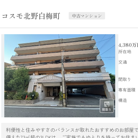
コスモ北野白梅町
中古マンション
4,380
万
所在地
交通
間取り
専有面積
構造
利便性と住みやすさのバランスが取れたおすすめのお部屋です
備えた73㎡超の3LDKは、ご家族でもゆとりを持ってお住