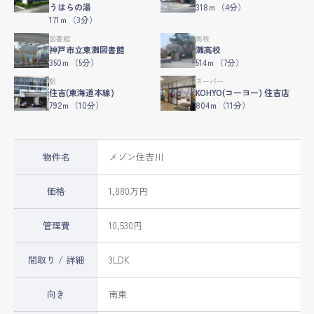
うはらの湯
318ｍ（4分）
171ｍ（3分）
図書館
高校
神戸市立東灘図書館
灘高校
350ｍ（5分）
514ｍ（7分）
駅
スーパー
住吉(東海道本線)
KOHYO(コーヨー) 住吉店
792ｍ（10分）
804ｍ（11分）
物件名
メゾン住吉川
価格
1,880万円
管理費
10,530円
間取り / 詳細
3LDK
向き
南東