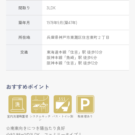
間取り
3LDK
築年月
1978年9月(築47年)
所在地
兵庫県
神戸市東灘区
住吉東町
２丁目
交通
東海道本線
「
住吉
」駅 徒歩10分
阪神本線
「
魚崎
」駅 徒歩6分
阪神本線
「
住吉
」駅 徒歩12分
おすすめポイント
室内洗濯機置場
システムキッチ
バス・トイレ別
駐車場あり
ン
☆南東向きにつき陽当たり良好
☆80.98m2の3LDK、ファミリータイプ！