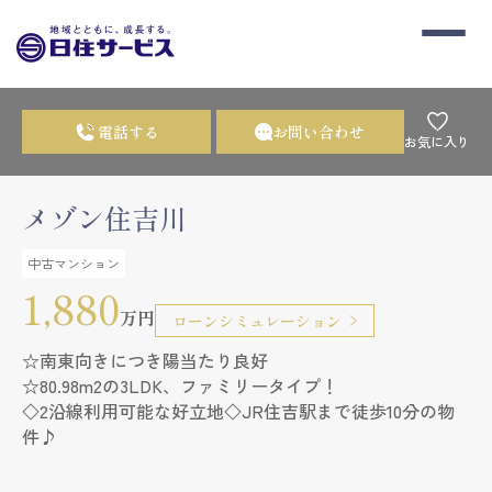
電話する
お問い合わせ
お気に入り
メゾン住吉川
中古マンション
1,880
万円
ローンシミュレーション
☆南東向きにつき陽当たり良好
☆80.98m2の3LDK、ファミリータイプ！
◇2沿線利用可能な好立地◇JR住吉駅まで徒歩10分の物
件♪