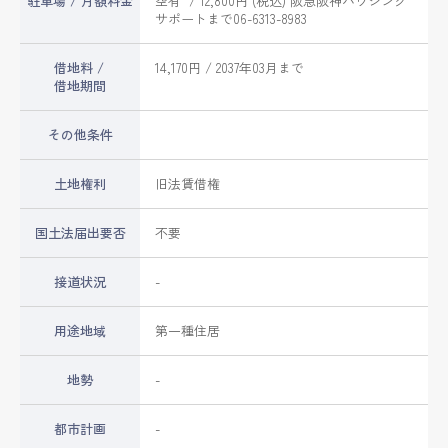
駐車場 / 月額料金
空有 / 12,800円 (税込) 阪急阪神ハウジング
サポートまで06-6313-8983
借地料 /
14,170円 / 2037年03月まで
借地期間
その他条件
土地権利
旧法賃借権
国土法届出要否
不要
接道状況
-
用途地域
第一種住居
地勢
-
都市計画
-