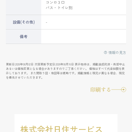
コンロ３口
バス・トイレ別
設備(その他)
-
備考
情報の見方
更新日:2026年08月02日 次回更新予定日:2026年08月16日 表示物件は、掲載後成約済・売却中止
あるいは価格変更となる場合がありますのでご了承ください。 価格はすべて代金総額を表
示しております。 また間取り図・地図等は概略です。掲載情報と現況が異なる場合、現況
を優先させていただきます。
印刷する
株式会社日住サービス