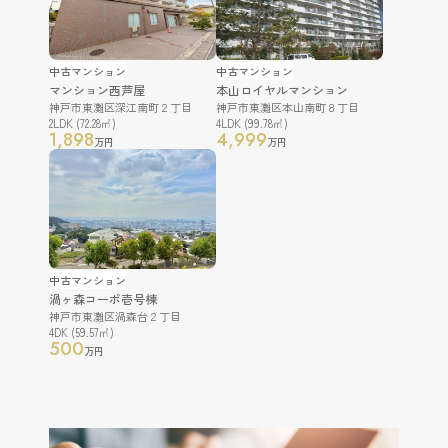
中古マンション
中古マンション
マンション西芦屋
本山ロイヤルマンション
神戸市東灘区深江南町２丁目
神戸市東灘区本山南町８丁目
2LDK (72.28㎡)
4LDK (99.78㎡)
1,898
4,999
万円
万円
中古マンション
渦ヶ森コーポ壱号棟
神戸市東灘区渦森台２丁目
4DK (59.57㎡)
500
万円