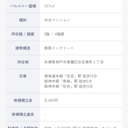
バルコニー面積
10.11㎡
種別
中古マンション
所在階 / 階建
2階 / 4階建
建物構造
鉄筋コンクリート
所在地
兵庫県
神戸市東灘区
住吉東町
２丁目
交通
東海道本線
「
住吉
」駅 徒歩10分
阪神本線
「
魚崎
」駅 徒歩6分
阪神本線
「
住吉
」駅 徒歩12分
修繕積立金
21,460円
修繕積立基金
-