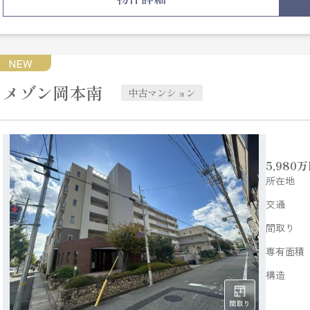
NEW
メゾン岡本南
中古マンション
5,980
万
所在地
交通
間取り
専有面積
構造