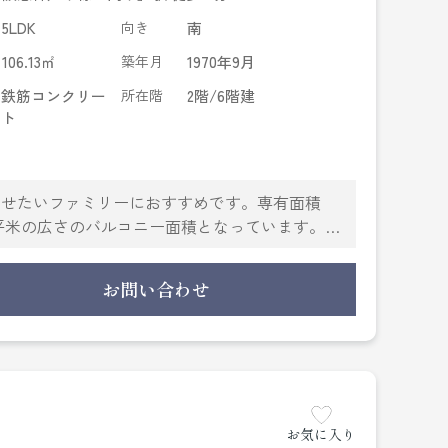
5LDK
向き
南
106.13㎡
築年月
1970年9月
鉄筋コンクリー
所在階
2階/6階建
ト
わせたいファミリーにおすすめです。専有面積
.5平米の広さのバルコニー面積となっています。通
。不動産のことで確認したいことがあるなら、メ
知識を持っているので、丁寧にお答えします。
お問い合わせ
お気に入り