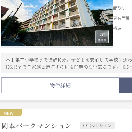
間取り
専有面積
構造
本山第二小学校まで徒歩10分。子どもを安心して学校に通
106.13㎡でご家族と過ごすのにも問題のない広さです。10
風良好の開放的な空間で新生活を始めるのはいかがですか
ール又はお電話にてご連絡ください。当社は豊富な経験と
物件詳細
NEW
岡本パークマンション
中古マンション