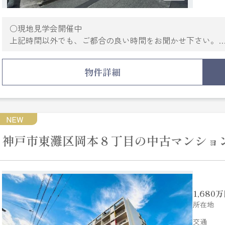
○現地見学会開催中
上記時間以外でも、ご都合の良い時間をお聞かせ下さい。
平日のお仕事終わりでもご対応させて頂きます。
※予約状況によってはお受けできかねる場合がございます
物件詳細
○直接現地に行って、周辺環境も自分達で見てみたい。
○小さい子供がいるけど、車が無いので迎えに来て欲しい
○ご高齢で長時間歩けない。
○他に希望条件に合いそうな物件があれば資料が欲しい
NEW
○現在の住まいの価格が知りたい。何でもお気軽にご相談
神戸市東灘区岡本８丁目の中古マンショ
1,680
万
所在地
交通