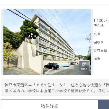
1,120
万
所在地
交通
間取り
専有面積
構造
神戸市東灘区エリアでの住まいなら、住み心地も快適な「
学区域内の小学校は本山第二小学校で徒歩12分です。収納
2駅利用できる場所にあるので利便性が高いです。お引越し
でしょうか。078-451-8218、またはokamoto@nichiju
物件詳細
おります。