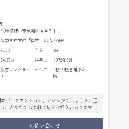
円
兵庫県神戸市東灘区岡本７丁目
阪急神戸本線「岡本」駅 徒歩9分
2LDK
向き
南
54.35㎡
築年月
1972年3月
鉄筋コンクリー
所在階
1階/6階建 地下4
ト
階
岡本パークマンション」はいかがでしょうか。通
には、どなたでも気軽に扱える押入があります。
を検討するなら、神戸市東灘区エリアはいかが
.co.jpから、日住サービス 岡本店までご連絡お持ちして
お問い合わせ