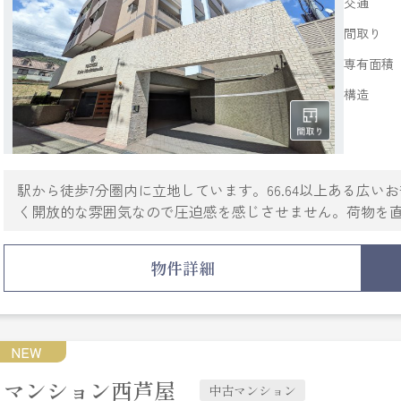
交通
間取り
専有面積
構造
駅から徒歩7分圏内に立地しています。66.64以上ある広い
く開放的な雰囲気なので圧迫感を感じさせません。荷物を
配達時間を気にすることなく、時間を有効利用することが
おります。こだわりやご要望などがあれば、メール又はお
物件詳細
フがしっかりとサポート致します。
NEW
マンション西芦屋
中古マンション