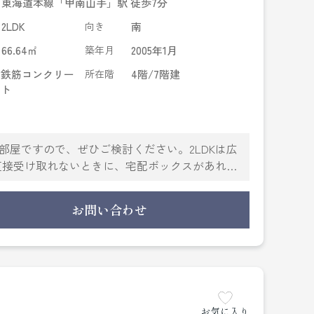
東海道本線「甲南山手」駅 徒歩7分
2LDK
向き
南
66.64㎡
築年月
2005年1月
鉄筋コンクリー
所在階
4階/7階建
ト
お部屋ですので、ぜひご検討ください。2LDKは広
直接受け取れないときに、宅配ボックスがあれば
できます。当社は確かな不動産情報をご提供して
電話にて当社にご連絡下さい。経験豊富なスタッ
お問い合わせ
お気に入り