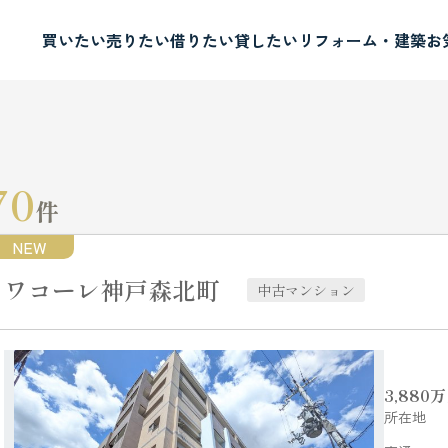
買いたい
売りたい
借りたい
貸したい
リフォーム・建築
お
70
件
NEW
ワコーレ神戸森北町
中古マンション
3,880
万
所在地