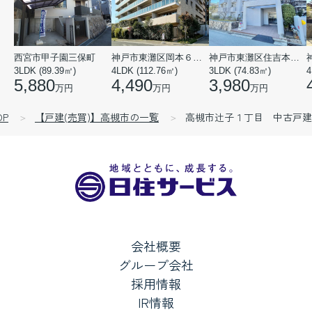
西宮市甲子園三保町
神戸市東灘区岡本６丁目
神戸市東灘区住吉本町１丁目
3LDK (89.39㎡)
4LDK (112.76㎡)
3LDK (74.83㎡)
4
5,880
4,490
3,980
万円
万円
万円
P
【戸建(売買)】高槻市の一覧
高槻市辻子１丁目 中古戸建
会社概要
グループ会社
採用情報
IR情報