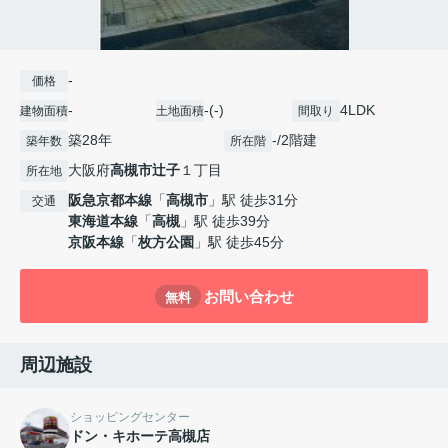
-
価格
-
-(-)
4LDK
建物面積
土地面積
間取り
築28年
-/2階建
築年数
所在階
大阪府
高槻市
辻子
１丁目
所在地
阪急京都本線
「
高槻市
」駅 徒歩31分
交通
東海道本線
「
高槻
」駅 徒歩39分
京阪本線
「
枚方公園
」駅 徒歩45分
お問い合わせ
無料
周辺施設
ショッピングセンター
ドン・キホーテ高槻店