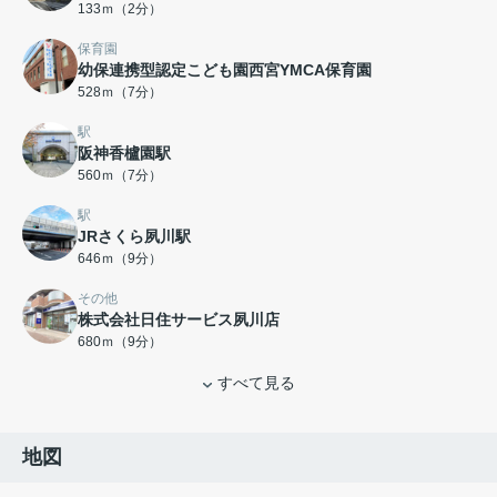
133ｍ（2分）
保育園
幼保連携型認定こども園西宮YMCA保育園
528ｍ（7分）
駅
阪神香櫨園駅
560ｍ（7分）
駅
JRさくら夙川駅
646ｍ（9分）
その他
株式会社日住サービス夙川店
680ｍ（9分）
すべて見る
地図