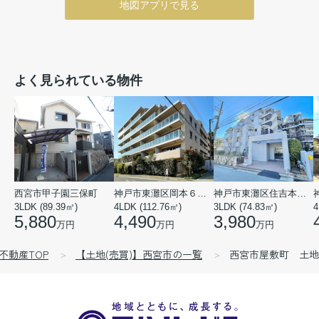
地図アプリで見る
よく見られている物件
西宮市甲子園三保町
神戸市東灘区岡本６丁目
神戸市東灘区住吉本町１丁目
3LDK (89.39㎡)
4LDK (112.76㎡)
3LDK (74.83㎡)
4
5,880
4,490
3,980
万円
万円
万円
不動産TOP
【土地(売買)】西宮市の一覧
西宮市屋敷町 土地