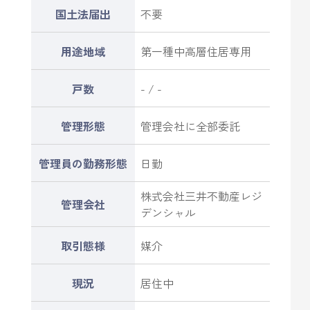
国土法届出
不要
用途地域
第一種中高層住居専用
戸数
- / -
管理形態
管理会社に全部委託
管理員の勤務形態
日勤
株式会社三井不動産レジ
管理会社
デンシャル
取引態様
媒介
現況
居住中