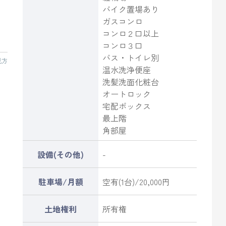
バイク置場あり
ガスコンロ
コンロ２口以上
コンロ３口
バス・トイレ別
見方
温水洗浄便座
洗髪洗面化粧台
オートロック
宅配ボックス
最上階
角部屋
設備(その他)
-
駐車場/月額
空有(1台)/20,000円
土地権利
所有権