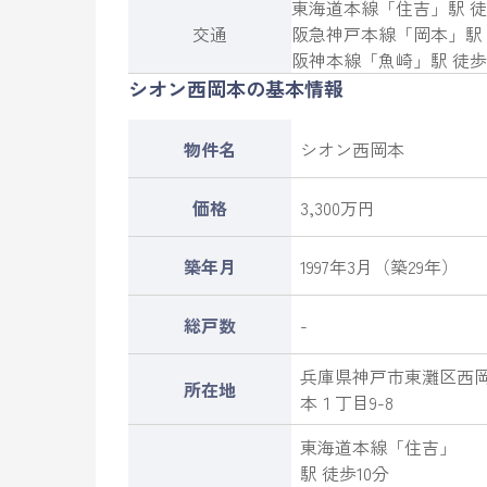
東海道本線
「
住吉
」駅 徒
交通
阪急神戸本線
「
岡本
」駅
阪神本線
「
魚崎
」駅 徒歩
シオン西岡本の基本情報
物件名
シオン西岡本
価格
3,300万円
築年月
1997年3月（築29年）
総戸数
-
兵庫県
神戸市東灘区
西
所在地
本
１丁目9-8
東海道本線
「
住吉
」
駅 徒歩10分