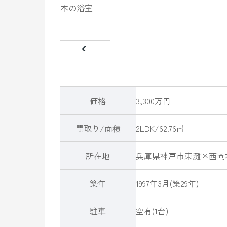
価格
3,300万円
間取り/面積
2LDK/62.76㎡
所在地
兵庫県
神戸市東灘区
西岡
築年
1997年3月(築29年)
駐車
空有(1台)