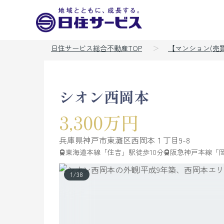
日住サービス総合不動産TOP
【マンション(売
シオン西岡本
3,300万円
兵庫県
神戸市東灘区
西岡本
１丁目9-8
東海道本線「住吉」駅徒歩10分
阪急神戸本線「岡
1
/
38