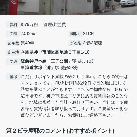
9.75万円 管理/共益費 -
賃料
74.00㎡
3LDK
面積
間取り
築49年
3階/3階建
築年数
所在階
兵庫県
神戸市灘区
高尾通
３丁目1-18
所在地
阪急神戸本線
「
王子公園
」駅 徒歩18分
交通
東海道本線
「
灘
」駅 徒歩26分
こだわりポイント満載の第２ビラ摩耶。こちらの物件は
備考
マンションです。2駅利用可能な物件で目的地に応じて
路線を選ぶことができます。こちらの物件から、50mで
駐車場です。神戸市灘区エリアにある賃貸情報のことな
ら、地域に密着した当社へお任せ下さい。当社は、多種
多様な賃貸情報を取り扱っております。ご要望や不明な
点などございましたら、お気軽にご連絡下さい。
第２ビラ摩耶のコメント(おすすめポイント)