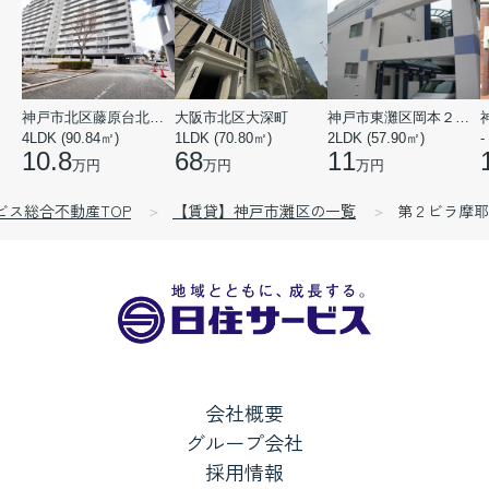
神戸市北区藤原台北町５丁目
大阪市北区大深町
神戸市東灘区岡本２丁目
4LDK (90.84㎡)
1LDK (70.80㎡)
2LDK (57.90㎡)
-
10.8
68
11
万円
万円
万円
゙ス総合不動産TOP
【賃貸】神戸市灘区の一覧
第２ビラ摩耶
会社概要
グループ会社
採用情報