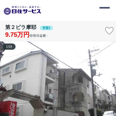
第２ビラ摩耶
空室1
9.75万円
管理/共益費 -
1
/
18