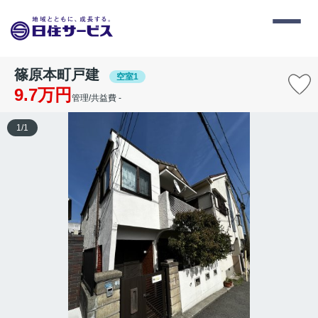
篠原本町戸建
空室1
9.7万円
管理/共益費 -
1
/
1