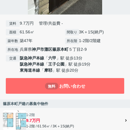
9.7万円 管理/共益費 -
賃料
61.56㎡
3K＋1S(納戸)
面積
間取り
築47年
1-2階/2階建
築年数
所在階
兵庫県
神戸市灘区
篠原本町
５丁目2-9
所在地
阪急神戸本線
「
六甲
」駅 徒歩13分
交通
阪急神戸本線
「
王子公園
」駅 徒歩19分
東海道本線
「
摩耶
」駅 徒歩20分
お問い合わせ
無料
篠原本町戸建の募集中物件
1-2階
9.7万円
1-2階 / 61.56㎡ / 3K＋1S(納戸)