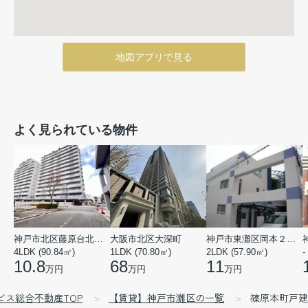
地図アプリで見る
よく見られている物件
神戸市北区藤原台北町５丁目
大阪市北区大深町
神戸市東灘区岡本２丁目
4LDK (90.84㎡)
1LDK (70.80㎡)
2LDK (57.90㎡)
-
10.8
68
11
万円
万円
万円
゙ス総合不動産TOP
【賃貸】神戸市灘区の一覧
篠原本町戸建