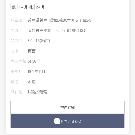
1ヶ月
2ヶ月
所在地
兵庫県神戸市灘区篠原本町５丁目2-9
交通
阪急神戸本線「六甲」駅 徒歩13分
間取り
3K＋1S(納戸)
向き
南西
専有面積
61.56㎡
築年月
1978年11月
構造
木造
所在階
1-2階/2階建
物件詳細
お問い合わせ