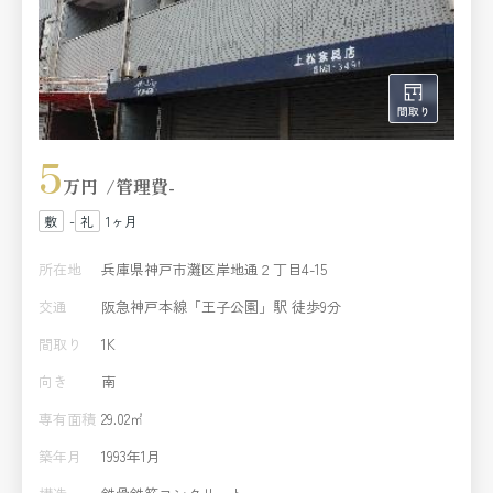
5
万円
管理費
-
-
1ヶ月
所在地
兵庫県神戸市灘区岸地通２丁目4-15
交通
阪急神戸本線「王子公園」駅 徒歩9分
間取り
1K
向き
南
専有面積
29.02㎡
築年月
1993年1月