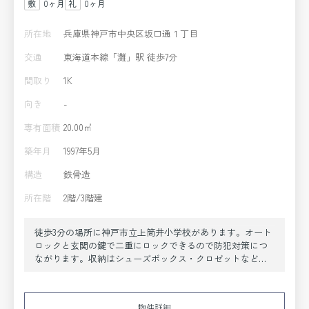
0ヶ月
0ヶ月
所在地
兵庫県神戸市中央区坂口通１丁目
交通
東海道本線「灘」駅 徒歩7分
間取り
1K
向き
-
専有面積
20.00㎡
築年月
1997年5月
構造
鉄骨造
所在階
2階/3階建
徒歩3分の場所に神戸市立上筒井小学校があります。オート
ロックと玄関の鍵で二重にロックできるので防犯対策につ
ながります。収納はシューズボックス・クロゼットなど豊
富なので、衣類や履き物の整理がしやすく便利です。室内
設備はエアコン・照明付き・ネット使用料不要など充実し
た設備を備え付けています。全居室フローリングのため、
物件詳細