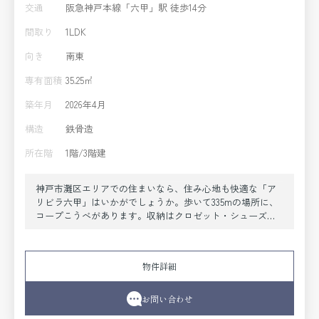
交通
阪急神戸本線「六甲」駅 徒歩14分
間取り
1LDK
向き
南東
専有面積
35.25㎡
築年月
2026年4月
構造
鉄骨造
所在階
1階/3階建
神戸市灘区エリアでの住まいなら、住み心地も快適な「ア
リビラ六甲」はいかがでしょうか。歩いて335mの場所に、
コープこうべがあります。収納はクロゼット・シューズボ
ックスなど豊富なので、衣類や履き物の整理がしやすく便
利です。お手入れしやすいように工夫されているので綺麗
な状態を保ちやすい洗面化粧台があります。スイッチ一つ
物件詳細
で温度管理できるエアコン付きのマンション。神戸市灘区
や阪急神戸本線六甲付近での新生活をお考えならお任せく
ださい。お部屋探しは取り扱い物件数も豊富な当社スタッ
お問い合わせ
フがサポートいたします。