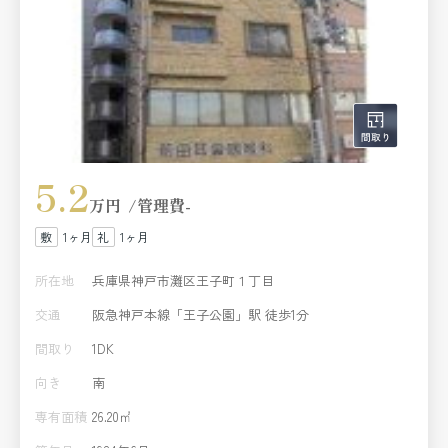
5.2
万円
管理費
-
1ヶ月
1ヶ月
所在地
兵庫県神戸市灘区王子町１丁目
交通
阪急神戸本線「王子公園」駅 徒歩1分
間取り
1DK
向き
南
専有面積
26.20㎡