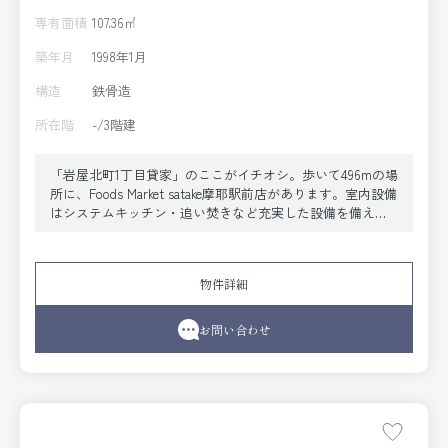
専有面積
107.36㎡
築年月
1998年1月
構造
鉄骨造
所在階
-/3階建
「岩屋北町1丁目貸家」のここがイチオシ。歩いて496mの場
所に、Foods Market satake摩耶駅前店があります。室内設備
はシステムキッチン・追い焚きなど充実した設備を備え付
けています。トイレが2ヶ所にあります。よくお出かけをす
る方にも便利な、2駅利用可能な一戸建てです。お客様が素
敵な新生活を送れるように、神戸市灘区に特化した営業を
物件詳細
続けてきた当社スタッフがお住まい探しをサポート致しま
す。
お問い合わせ