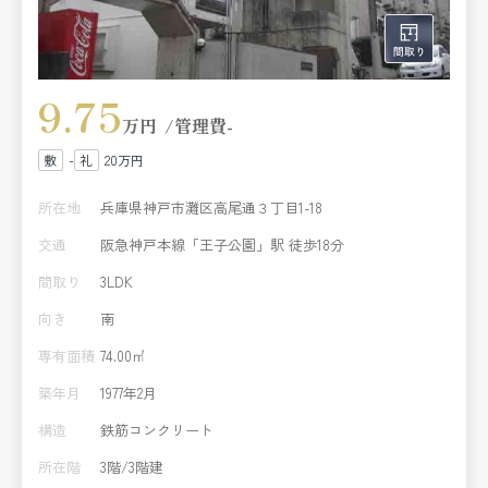
9.75
万円
管理費
-
-
20万円
所在地
兵庫県神戸市灘区高尾通３丁目1-18
交通
阪急神戸本線「王子公園」駅 徒歩18分
間取り
3LDK
向き
南
専有面積
74.00㎡
築年月
1977年2月
構造
鉄筋コンクリート
所在階
3階/3階建