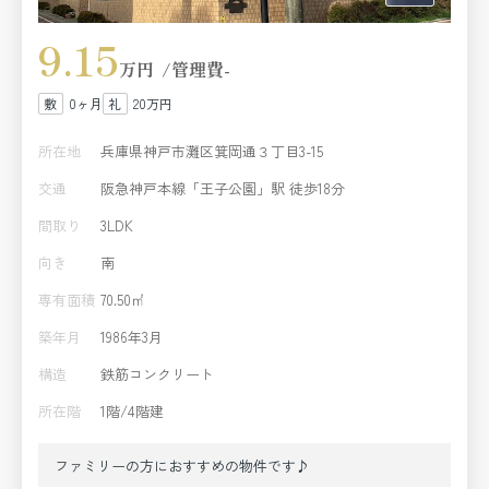
9.15
万円
管理費
-
0ヶ月
20万円
所在地
兵庫県神戸市灘区箕岡通３丁目3-15
交通
阪急神戸本線「王子公園」駅 徒歩18分
間取り
3LDK
向き
南
専有面積
70.50㎡
築年月
1986年3月
構造
鉄筋コンクリート
所在階
1階/4階建
ファミリーの方におすすめの物件です♪