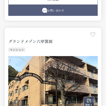
床掃除がしやすくなっています。周辺に2駅あるので電車通
勤しやすいです。一口コンロが付いています。神戸市中央
区や東海道本線灘付近での楽しい暮らしがあなたを待って
お問い合わせ
います。素敵なお部屋を私達と一緒に見つけるために、ま
ずはお問い合わせください。
グランドメゾン六甲箕岡
マンション