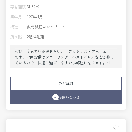
専有面積
31.80㎡
築年月
1993年1月
構造
鉄骨鉄筋コンクリート
所在階
2階/4階建
ぜひ一度見ていただきたい、「プラタナス・アベニュー」
です。室内設備はフローリング・バストイレ別などが揃っ
ているので、快適に過ごしやすいお部屋になります。社会
人でも料理を楽しみたい方は、1DKをご検討下さい。管理人
さんが常駐しているので、防犯面の心配を緩和できます。
現在空き室のこのお部屋、案内も入居もすぐに行うことが
物件詳細
できます。当社スタッフが地域の賃貸情報をご提供いたし
ます。お客様のこだわりやご要望などございましたら、お
気軽に当社へお問い合わせ下さい。
お問い合わせ