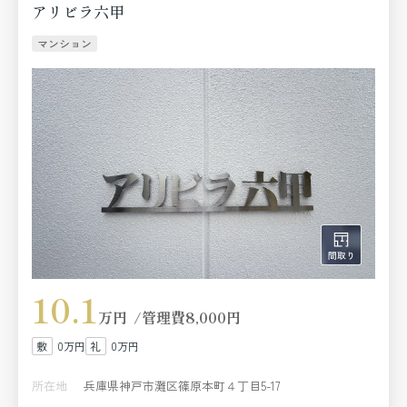
アリビラ六甲
マンション
10.1
万円
管理費
8,000円
0万円
0万円
所在地
兵庫県神戸市灘区篠原本町４丁目5-17