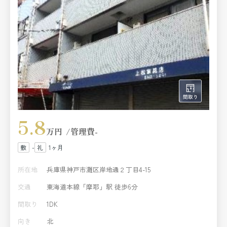
5.8
万円
管理費
-
-
1ヶ月
所在地
兵庫県神戸市灘区岸地通２丁目4-15
交通
東海道本線「摩耶」駅 徒歩6分
間取り
1DK
向き
北