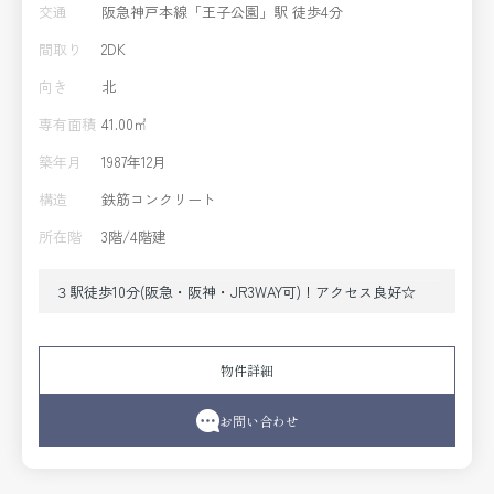
交通
阪急神戸本線「王子公園」駅 徒歩4分
間取り
2DK
向き
北
専有面積
41.00㎡
築年月
1987年12月
構造
鉄筋コンクリート
所在階
3階/4階建
３駅徒歩10分(阪急・阪神・JR3WAY可)！アクセス良好☆
物件詳細
お問い合わせ