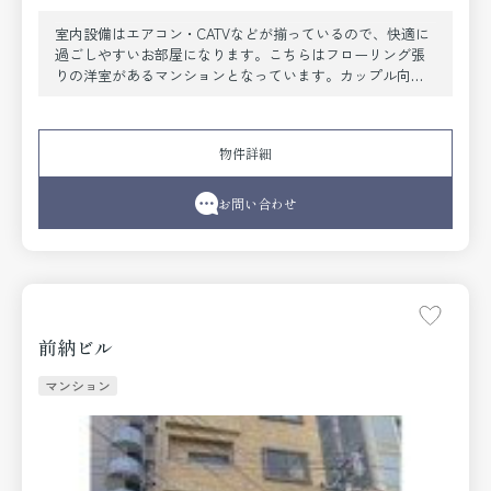
室内設備はエアコン・CATVなどが揃っているので、快適に
過ごしやすいお部屋になります。こちらはフローリング張
りの洋室があるマンションとなっています。カップル向け
物件で幸せな生活をおくりましょう。このマンションは両
面バルコニー付きで、用途に合わせて利用できます。内部
が広々としている押入があり、色々なものを収納できま
物件詳細
す。自分のライフスタイルに必要なお住まいをお選びくだ
さい。お住まい探しをサポートしてまいります。
お問い合わせ
前納ビル
マンション