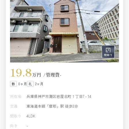
19.8
万円
管理費
-
0ヶ月
2ヶ月
所在地
兵庫県神戸市灘区岩屋北町１丁目7－14
交通
東海道本線「摩耶」駅 徒歩3分
間取り
4LDK
向き
-