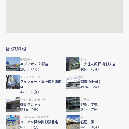
周辺施設
家電製品
銀行
エディオン 御影店
三井住友銀行 御影支店
268ｍ（4分）
405ｍ（6分）
ドラッグストア
駅
ライフォート阪神御影駅南
御影(阪神線)
店
492ｍ（7分）
466ｍ（6分）
ショッピングセンター
小学校
御影クラッセ
御影小学校
524ｍ（7分）
534ｍ（7分）
コンビニエンスストア
駅
ローソン阪神御影駅北店
石屋川駅
560ｍ（7分）
564ｍ（8分）