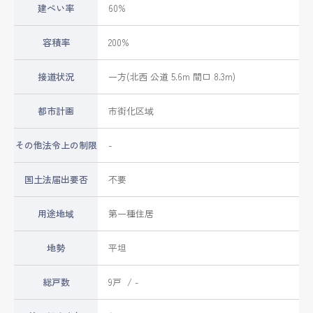
建ぺい率
60%
容積率
200%
接道状況
一方(北西 公道 5.6m 間口 8.3m)
都市計画
市街化区域
その他法令上の制限
-
国土法届出要否
不要
用途地域
第一種住居
地勢
平坦
総戸数
9戸 / -