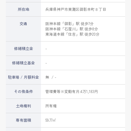
所在地
兵庫県
神戸市東灘区
御影本町
８丁目
交通
阪神本線
「
御影
」駅 徒歩7分
阪神本線
「
石屋川
」駅 徒歩8分
東海道本線
「
住吉
」駅 徒歩20分
修繕積立金
-
修繕積立基金
-
駐車場 / 月額料金
無 / -
その他条件
管理費等※変動有月:4万1,183円
土地権利
所有権
専有面積
59.77㎡