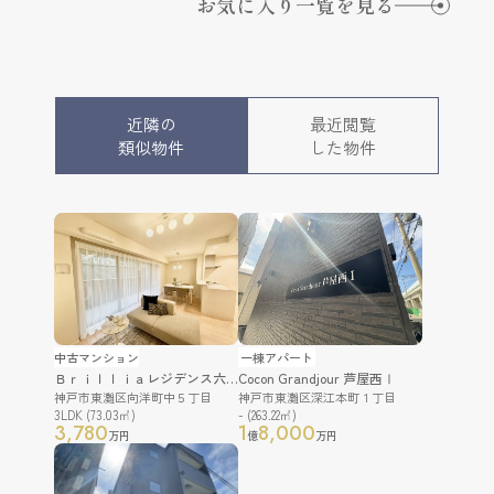
お気に入り一覧を見る
近隣の
最近閲覧
類似物件
した物件
中古マンション
一棟アパート
Ｂｒｉｌｌｉａレジデンス六甲アイランド
Cocon Grandjour 芦屋西Ⅰ
神戸市東灘区向洋町中５丁目
神戸市東灘区深江本町１丁目
3LDK (73.03㎡)
- (263.22㎡)
3,780
1
8,000
万円
億
万円