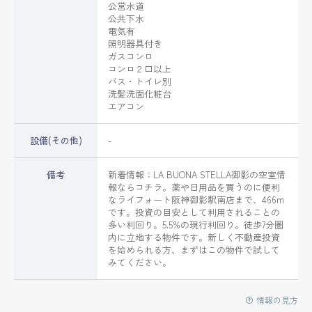
公営水道
公共下水
電気有
照明器具付き
ガスコンロ
コンロ２口以上
バス・トイレ別
洗髪洗面化粧台
エアコン
設備(その他)
-
備考
新着情報：LA BUONA STELLA御影の空室情
報ならコチラ。薬や日用品を買うのに便利
なライフォート阪神御影駅南店まで、466m
です。投資の目安として利用されることの
多い利回り。5.5%の現行利回り。徒歩7分圏
内に立地する物件です。新しく不動産投資
を始められる方、まずはこの物件で試して
みてください。
情報の見方