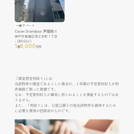
一棟アパート
Cocon Grandjour 芦屋西Ⅱ
神戸市東灘区深江本町１丁目
- (269.63㎡)
1
8,000
億
万円
「満室想定利回り｣とは
当該物件が満室であるとした場合の、１年間の予定賃料収入を物
件価格で割った数値です。
なお、予定賃料収入が確実に得られることを保証するものではあ
りません。
また、 「利回り」は、公租公課その他当該物件を維持するため
に必要な費用の控除前のものです。