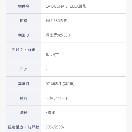
物件名
LA BUONA STELLA御影
価格
1億1,680万円
利回り
満室想定5.50%
間取り / 詳細
-
1Kｘ9戸
向き
-
築年月
2017年5月 (築9年)
種別
一棟アパート
階建
3階建
建物構造 / 総戸数
60%/200%