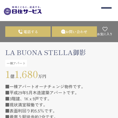
電話する
お問い合わせ
お気に入り
LA BUONA STELLA御影
一棟アパート
1
1,680
億
万円
■一棟アパートオーナチェンジ物件です。
■平成29年5月木造建築アパートです。
■3階建、1Kｘ9戸です。
■現状満室稼働です。
■表面利回り約5.5％です。
■最寄り駅徒歩約7分です。