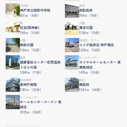
中学校
高校
神戸市立御影中学校
御影高校
601ｍ（8分）
706ｍ（9分）
駅
公園
住吉(阪神線)
兼安公園
798ｍ（10分）
1128ｍ（15分）
公園
喫茶店・カフェ
御旅公園
コメダ珈琲店 神戸灘店
1164ｍ（15分）
1228ｍ（16分）
温泉
ホームセンター
健康福祉センター恋野温泉
ロイヤルホームセンター 東
うはらの湯
灘魚崎店
1288ｍ（17分）
1475ｍ（19分）
総合病院
高校
東神戸病院
灘高校
1781ｍ（23分）
1903ｍ（24分）
ホームセンター
ホームセンターコーナン 魚
崎店
2025ｍ（26分）