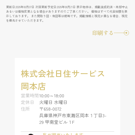
更新日:2026年08月07日 次回更新予定日:2026年08月21日 表示物件は、掲載後成約済・売却中止
あるいは価格変更となる場合がありますのでご了承ください。 価格はすべて代金総額を表
示しております。 また間取り図・地図等は概略です。掲載情報と現況が異なる場合、現況
を優先させていただきます。
印刷する
株式会社日住サービス
岡本店
営業時間
10:00～18:00
定休日
火曜日 水曜日
住所
〒658-0072
兵庫県神戸市東灘区岡本１丁目3-
29 甲南堂ビル１F
私が担当いたします