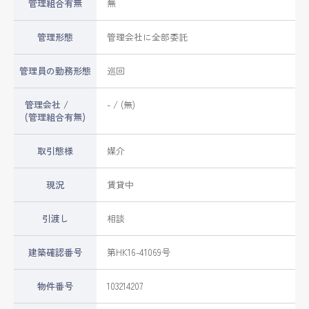
管理組合有無
無
管理形態
管理会社に全部委託
管理員の勤務形態
巡回
管理会社 /
- / (無)
(管理組合有無)
取引態様
媒介
現況
賃貸中
引渡し
相談
建築確認番号
第HK16-41069号
物件番号
103214207