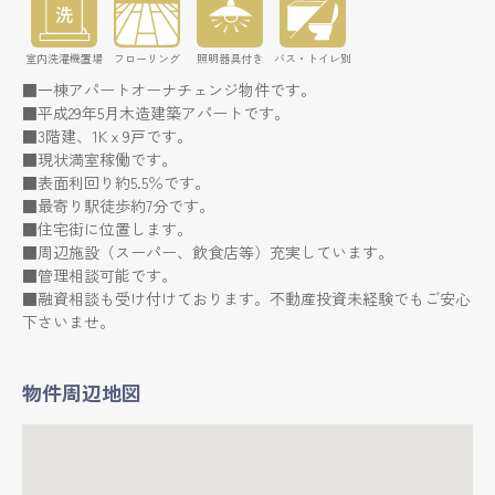
室内洗濯機置場
フローリング
照明器具付き
バス・トイレ別
■一棟アパートオーナチェンジ物件です。
■平成29年5月木造建築アパートです。
■3階建、1Kｘ9戸です。
■現状満室稼働です。
■表面利回り約5.5％です。
■最寄り駅徒歩約7分です。
■住宅街に位置します。
■周辺施設（スーパー、飲食店等）充実しています。
■管理相談可能です。
■融資相談も受け付けております。不動産投資未経験でもご安心
下さいませ。
物件周辺地図