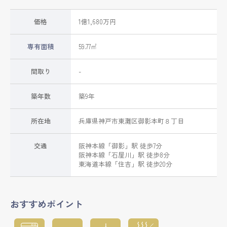
価格
1億1,680万円
専有面積
59.77㎡
間取り
-
築年数
築9年
所在地
兵庫県
神戸市東灘区
御影本町
８丁目
交通
阪神本線
「
御影
」駅 徒歩7分
阪神本線
「
石屋川
」駅 徒歩8分
東海道本線
「
住吉
」駅 徒歩20分
おすすめポイント