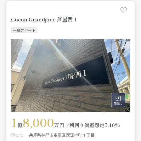
Cocon Grandjour 芦屋西Ⅰ
一棟アパート
1
8,000
億
万円
利回り
満室想定5.10%
所在地
兵庫県神戸市東灘区深江本町１丁目