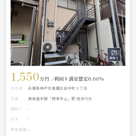
1,550
万円
利回り
満室想定6.60%
所在地
兵庫県神戸市東灘区田中町３丁目
交通
東海道本線「摂津本山」駅 徒歩10分
間取り
-
向き
-
専有面積
-