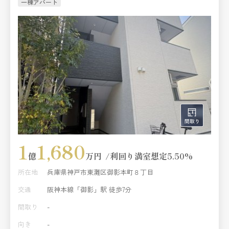
一棟アパート
1
1,680
億
万円
利回り
満室想定5.50%
所在地
兵庫県神戸市東灘区御影本町８丁目
交通
阪神本線「御影」駅 徒歩7分
間取り
-
向き
-