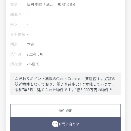
交通
阪神本線「深江」駅 徒歩8分
間取り
-
向き
-
専有面積
-
構造
木造
築年月
2025年8月
所在階
-/-建て
こだわりポイント満載のCocon Grandjour 芦屋西Ⅰ。好評の
駅近物件となっており、駅より徒歩8分に立地しています。
令和7年8月に建てられた物件です。1億8,000万円の物件とな
っております。投資の目安として利用されることの多い利
回り。約5.1%の想定利回り。こちらは投資用物件です。予
定に合わせて使う駅を変えることができる、2駅利用OKな物
物件詳細
件です。
お問い合わせ