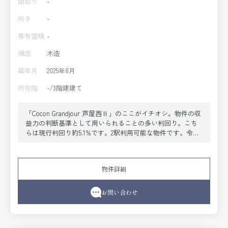
間取り
-
向き
-
専有面積
-
構造
木造
築年月
2025年8月
所在階
-/3階建建て
「Cocon Grandjour 芦屋西Ⅱ」のここがイチオシ。物件の収
益力の判断基準として用いられることの多い利回り。こち
らは現行利回り約5.1%です。2駅利用可能な物件です。令和7
年8月築のコチラの物件は、落ち着きのある室内が魅力的で
す。1億8,000万円台の物件です。こちらは投資用物件で
す。駅から徒歩9分の物件です。
物件詳細
お問い合わせ