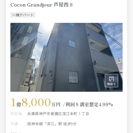
Cocon Grandjour 芦屋西Ⅱ
一棟アパート
1
8,000
億
万円
利回り
満室想定4.99%
所在地
兵庫県神戸市東灘区深江本町１丁目
交通
阪神本線「深江」駅 徒歩9分