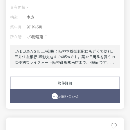
専有面積
-
構造
木造
築年月
2017年5月
所在階
-/3階建建て
LA BUONA STELLA御影：阪神本線御影駅にも近くて便利。
三井住友銀行 御影支店まで405mです。薬や日用品を買うの
に便利なライフォート阪神御影駅南店まで、466mです。駅
が周辺に2つあり、利便性の高い物件です。不動産が投資に
適しているかどうか判断の目安としてチェックされること
が多いのが利回りです。5.5%の表面利回りの物件はこち
物件詳細
ら。こちらは平成29年5月竣工・築8年の物件です。当物件
は投資用物件です。
お問い合わせ