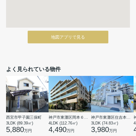
地図アプリで見る
よく見られている物件
西宮市甲子園三保町
神戸市東灘区岡本６丁目
神戸市東灘区住吉本町１丁目
3LDK (89.39㎡)
4LDK (112.76㎡)
3LDK (74.83㎡)
4
5,880
4,490
3,980
万円
万円
万円