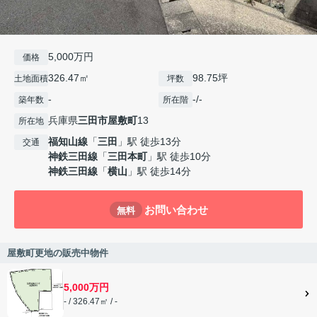
5,000万円
価格
326.47㎡
98.75坪
土地面積
坪数
-
-/-
築年数
所在階
兵庫県
三田市
屋敷町
13
所在地
福知山線
「
三田
」駅 徒歩13分
交通
神鉄三田線
「
三田本町
」駅 徒歩10分
神鉄三田線
「
横山
」駅 徒歩14分
お問い合わせ
無料
屋敷町更地の販売中物件
5,000万円
- / 326.47㎡ / -