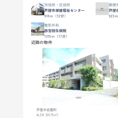
市役所・区役所
郵便
芦屋市保健福祉センター
芦屋
910ｍ（12分）
923
整形外科
西宮回生病院
1315ｍ（17分）
近隣の物件
芦屋市岩園町
4LDK (90.76㎡)