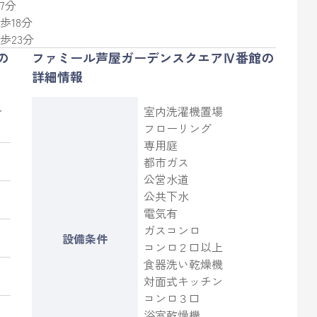
7分
歩18分
歩23分
の
ファミール芦屋ガーデンスクエアⅣ番館の
詳細情報
ン
室内洗濯機置場
フローリング
専用庭
都市ガス
公営水道
公共下水
電気有
ガスコンロ
設備条件
コンロ２口以上
食器洗い乾燥機
対面式キッチン
コンロ３口
浴室乾燥機