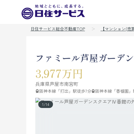
日住サービス総合不動産TOP
【マンション(売
ファミール芦屋ガーデン
3,977万円
兵庫県
芦屋市
南宮町
阪神本線「打出」駅徒歩7分
阪神本線「香櫨園」
1
/
14