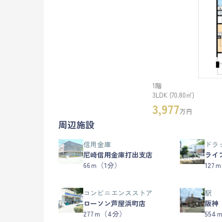
1階
3LDK (70.80㎡)
3,977
万円
周辺施設
信用金庫
ドラ
尼崎信用金庫打出支店
ライ
66ｍ（1分）
127
コンビニエンスストア
駅
ローソン芦屋浜町店
阪神
277ｍ（4分）
554