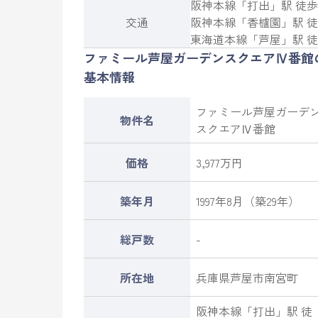
阪神本線
「
打出
」駅 徒歩
交通
阪神本線
「
香櫨園
」駅 徒
東海道本線
「
芦屋
」駅 徒
ファミール芦屋ガーデンスクエアⅣ番館
基本情報
ファミール芦屋ガーデ
物件名
スクエアⅣ番館
価格
3,977万円
築年月
1997年8月（築29年）
総戸数
-
所在地
兵庫県
芦屋市
南宮町
阪神本線
「
打出
」駅 徒