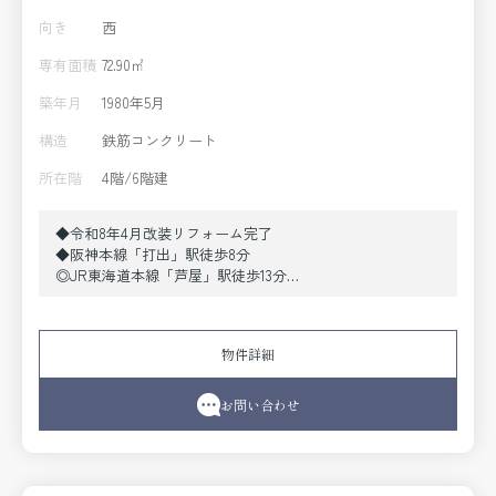
向き
西
専有面積
72.90㎡
築年月
1980年5月
構造
鉄筋コンクリート
所在階
4階/6階建
◆令和8年4月改装リフォーム完了
◆阪神本線「打出」駅徒歩8分
◎JR東海道本線「芦屋」駅徒歩13分
◎4階72.90m2の3LDK
◎全居室5帖以上、収納たっぷり
《改装リフォーム内容》
物件詳細
●システムキッチン交換（食洗機付き）●ユニットバス交
換、洗面化粧台交換●トイレ交換●建具交換●配管更新●
フローリング貼替え●クロス貼替え
お問い合わせ