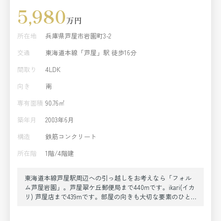
5,980
万円
所在地
兵庫県芦屋市岩園町3-2
交通
東海道本線「芦屋」駅 徒歩16分
間取り
4LDK
向き
南
専有面積
90.76㎡
築年月
2003年6月
構造
鉄筋コンクリート
所在階
1階/4階建
東海道本線芦屋駅周辺への引っ越しをお考えなら「フォル
ム芦屋岩園」。芦屋翠ケ丘郵便局まで440mです。ikari(イカ
リ) 芦屋店まで439mです。部屋の向きも大切な要素のひと
つ。こちらの物件は南向きです。東海道本線芦屋近辺で快
適な暮らしをお求めなら、地域に詳しい当社にご依頼下さ