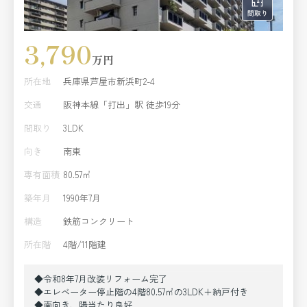
3,790
万円
所在地
兵庫県芦屋市新浜町2-4
交通
阪神本線「打出」駅 徒歩19分
間取り
3LDK
向き
南東
専有面積
80.57㎡
築年月
1990年7月
構造
鉄筋コンクリート
所在階
4階/11階建
◆令和8年7月改装リフォーム完了
◆エレベーター停止階の4階80.57㎡の3LDK＋納戸付き
◆南向き、陽当たり良好