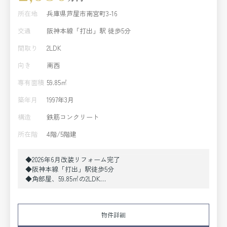
所在地
兵庫県芦屋市南宮町3-16
交通
阪神本線「打出」駅 徒歩5分
間取り
2LDK
向き
南西
専有面積
59.85㎡
築年月
1997年3月
構造
鉄筋コンクリート
所在階
4階/5階建
◆2026年6月改装リフォーム完了
◆阪神本線「打出」駅徒歩5分
◆角部屋、59.85㎡の2LDK
◆分譲車庫権利付き
◆KOHYO南宮店約400m、南宮公園約170m
物件詳細