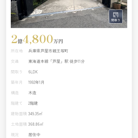
2
4,800
億
万円
所在地
兵庫県芦屋市親王塚町
交通
東海道本線「芦屋」駅 徒歩11分
間取り
6LDK
築年月
1992年1月
構造
木造
階建て
2階建
建物面積
349.35㎡
土地面積
368.86㎡
現況
居住中