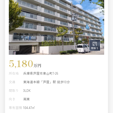
5,180
万円
所在地
兵庫県芦屋市東山町7-26
交通
東海道本線「芦屋」駅 徒歩10分
間取り
3LDK
向き
南東
専有面積
104.47㎡