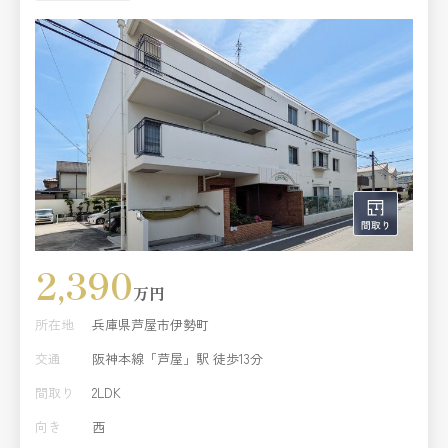
◇洗濯パン新調
2,390
万円
所在地
兵庫県芦屋市伊勢町
交通
阪神本線「芦屋」駅 徒歩13分
間取り
2LDK
向き
西