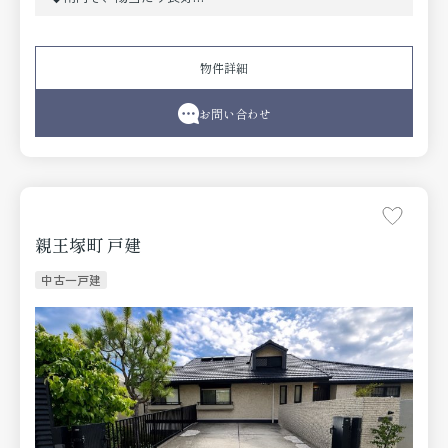
◆トランクルーム（無償）付
《改装リフォーム内容》
●設備取替〔システムキッチン（食洗機付）、ユニットバ
物件詳細
ス、トイレ、洗面化粧台、〕●クロス全室貼替●床材取替
●建具取替●配管取替 他
お問い合わせ
親王塚町 戸建
中古一戸建