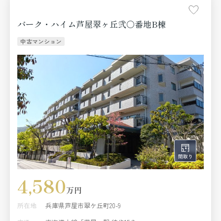
パーク・ハイム芦屋翠ヶ丘弐〇番地B棟
中古マンション
4,580
万円
所在地
兵庫県芦屋市翠ケ丘町20-9