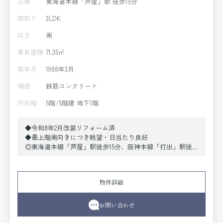
交通
東海道本線「芦屋」駅 徒歩15分
間取り
3LDK
向き
南
専有面積
71.35㎡
築年月
1988年3月
構造
鉄筋コンクリート
所在階
5階/5階建 地下1階
◆令和8年2月改装リフォーム済
◆最上階南向きにつき眺望・日当たり良好
◎東海道本線「芦屋」駅徒歩15分、阪神本線「打出」駅徒
歩16分
◎最上階71.35㎡3LDK
◎南・北両面バルコニーにつき通風良好
物件詳細
◎三井不動産(株)旧分譲マンション
お問い合わせ