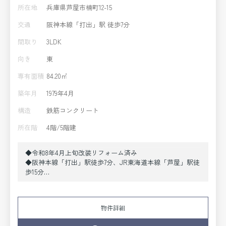
所在地
兵庫県芦屋市楠町12-15
交通
阪神本線「打出」駅 徒歩7分
間取り
3LDK
向き
東
専有面積
84.20㎡
築年月
1979年4月
構造
鉄筋コンクリート
所在階
4階/5階建
◆令和8年4月上旬改装リフォーム済み
◆阪神本線「打出」駅徒歩7分、JR東海道本線「芦屋」駅徒
歩15分
◆エレベーター停止階の4階84.20㎡の3LDK＋納戸付き
◆トランクルーム2.20㎡付き
物件詳細