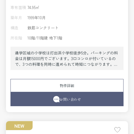
専有面積
74.95㎡
築年月
1999年10月
構造
鉄筋コンクリート
所在階
10階/11階建 地下1階
通学区域の小学校は打出浜小学校徒歩5分。パーキングの料
金は月額15000円でございます。3口コンロが付いているの
で、3つの料理を同時に進められて時短につながります。
3LDKの物件は室内も広々としており、開放感があります。
当社スタッフがお客さまの住まい探しをお手伝い致しま
す。阪神本線打出周辺の不動産情報をお求めでしたら、お
物件詳細
気軽に当社へお問い合わせ下さい。
お問い合わせ
NEW