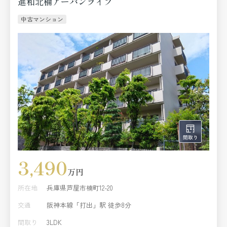
進和北楠アーバンライフ
中古マンション
3,490
万円
所在地
兵庫県芦屋市楠町12-20
交通
阪神本線「打出」駅 徒歩8分
間取り
3LDK