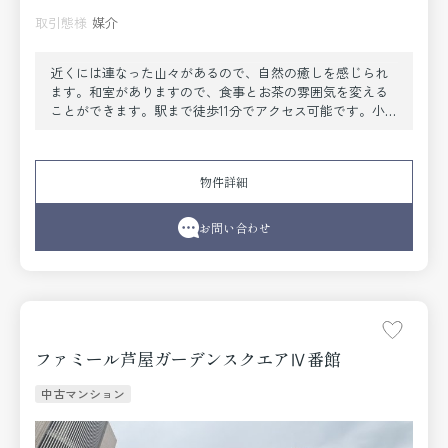
取引態様
媒介
近くには連なった山々があるので、自然の癒しを感じられ
ます。和室がありますので、食事とお茶の雰囲気を変える
ことができます。駅まで徒歩11分でアクセス可能です。小学
校が十分通学できる範囲にあります。芦屋市立岩園小学校
が徒歩9分です。不動産購入で失敗を避けるなら、まずは日
住サービス 岡本店までご連絡ください。プロのスタッフが
物件詳細
お客様の不動産購入をサポート致します。
お問い合わせ
ファミール芦屋ガーデンスクエアⅣ番館
中古マンション