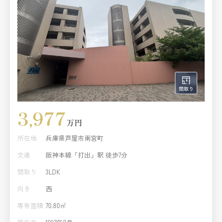
3,977
万円
所在地
兵庫県芦屋市南宮町
交通
阪神本線「打出」駅 徒歩7分
間取り
3LDK
向き
西
専有面積
70.80㎡