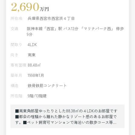
2,690
万円
所在地
兵庫県西宮市西宮浜４丁目
交通
阪神本線「西宮」駅 バス13分 「マリナパーク西」 停歩
9分
間取り
4LDK
向き
南東
専有面積
88.48㎡
築年月
1998年1月
構造
鉄骨鉄筋コンクリート
所在階
9階/13階建
■南東角部屋ゆったりとした88.38㎡の４LDKのお部屋です
■都会の喧騒から離れた静かなリゾート感のあるお部屋で
す。■ペット飼育可マンションで海沿いの散歩コース等が
あります。