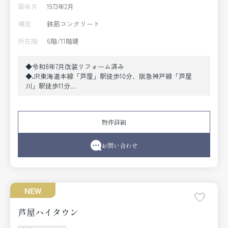
築年月
1973年2月
構造
鉄筋コンクリート
所在階
6階/11階建
◆令和8年7月改装リフォーム済み
◆JR東海道本線「芦屋」駅徒歩10分、阪急神戸線「芦屋
川」駅徒歩11分
◆6階角部屋3LDK＋納戸、ゆとりの104.47㎡
◆南東向き、陽当たり良好
《2026年7月改装リフォーム内容》
物件詳細
●設備取替〔システムキッチン（食洗機付）、ユニットバ
ス（暖房乾燥機付）、トイレ、洗面化粧台〕●クロス全面
張替●フローリング全面張替●建具交換 他
お問い合わせ
NEW
芦屋ハイタウン