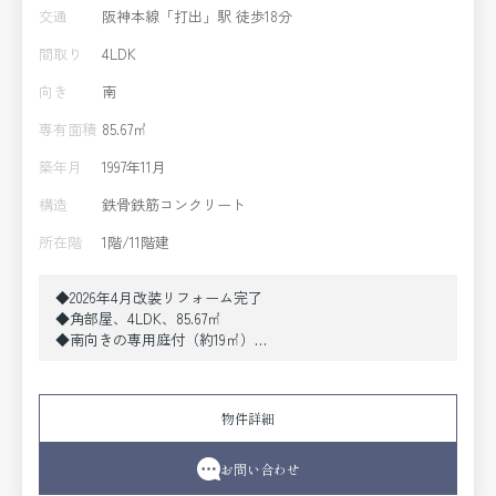
交通
阪神本線「打出」駅 徒歩18分
間取り
4LDK
向き
南
専有面積
85.67㎡
築年月
1997年11月
構造
鉄骨鉄筋コンクリート
所在階
1階/11階建
◆2026年4月改装リフォーム完了
◆角部屋、4LDK、85.67㎡
◆南向きの専用庭付（約19㎡）
◆阪神本線「打出」駅徒歩18分
◆バス停「芦屋浜営業所前」徒歩3分
◆南北両面バルコニー、陽当たり良好
物件詳細
◆トランクルーム付
お問い合わせ