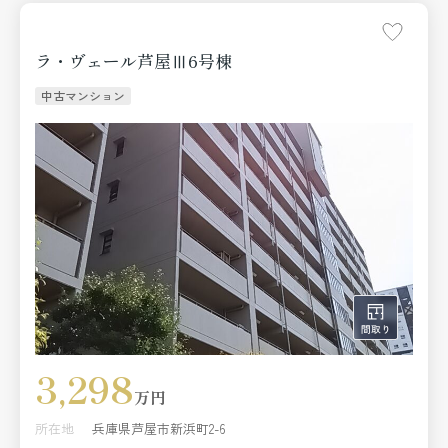
ラ・ヴェール芦屋Ⅲ6号棟
中古マンション
3,298
万円
所在地
兵庫県芦屋市新浜町2-6