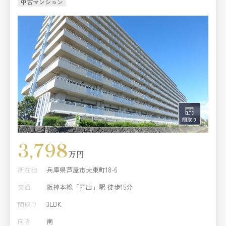
中古マンション
3,798
万円
所在地
兵庫県芦屋市大東町18-6
交通
阪神本線「打出」駅 徒歩15分
間取り
3LDK
向き
南