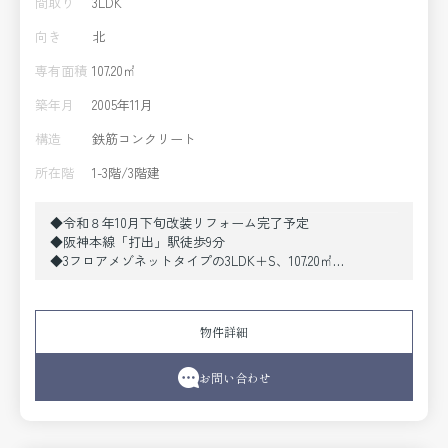
間取り
3LDK
向き
北
専有面積
107.20㎡
築年月
2005年11月
構造
鉄筋コンクリート
所在階
1-3階/3階建
◆令和８年10月下旬改装リフォーム完了予定
◆阪神本線「打出」駅徒歩9分
◆3フロアメゾネットタイプの3LDK＋S、107.20㎡
◆こだわりのデザイナーズマンション
◆ペット飼育可（規約による制限有）
◆ビルトインガレージ付き
物件詳細
《改装リフォーム内容》
●設備取替〔システムキッチン（食洗機付）、ユニットバ
ス（浴室乾燥機付）、トイレ（温水洗浄便座付）、洗面化
お問い合わせ
粧台〕●クロス貼替●フローリング貼替 他