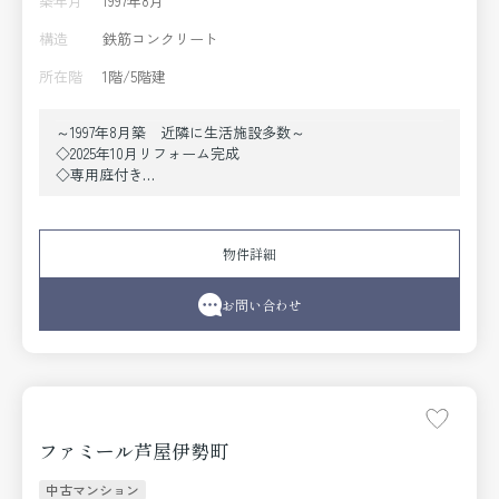
築年月
1997年8月
構造
鉄筋コンクリート
所在階
1階/5階建
～1997年8月築 近隣に生活施設多数～
◇2025年10月リフォーム完成
◇専用庭付き
◇駅までフラットな道のり
◇生活施設充実
◇スーパーが近い
物件詳細
■リフォーム内容■
◇システムキッチン新調
◇温水洗浄便座新調
お問い合わせ
◇フローリング張替
◇給湯器交換
◇建具新調
◇インターホン新調
◇浴室乾燥機付ユニットバス新調
◇洗面化粧台新調
ファミール芦屋伊勢町
◇クロス張替
◇分電盤交換
中古マンション
◇ダウンライト新設