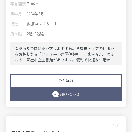
専有面積
71.06㎡
築年月
1984年8月
構造
鉄筋コンクリート
所在階
2階/5階建
こだわりで選びたい方におすすめ。芦屋市エリアで住まい
をお探しなら「ファミール芦屋伊勢町」。家から212mのと
ころに芦屋市立図書館があります。便利で快適な生活がで
きる中古マンションです。納得の価格帯である、購入価格
2390万円の物件は経済的です。人生で一度あるかないかの
不動産購入で、失敗なんてしたら取り返しが付かないです
物件詳細
よね。そんなことがないように、当社の経験豊富なスタッ
フがしっかりとサポート致します。
お問い合わせ