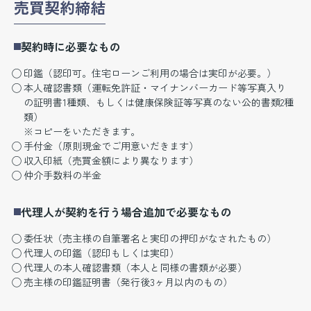
売買契約締結
契約時に必要なもの
印鑑（認印可。住宅ローンご利用の場合は実印が必要。）
本人確認書類（運転免許証・マイナンバーカード等写真入り
の証明書1種類、もしくは健康保険証等写真のない公的書類2種
類）
※コピーをいただきます。
手付金（原則現金でご用意いだきます）
収入印紙（売買金額により異なります）
仲介手数料の半金
代理人が契約を行う場合追加で必要なもの
委任状（売主様の自筆署名と実印の押印がなされたもの）
代理人の印鑑（認印もしくは実印）
代理人の本人確認書類（本人と同様の書類が必要）
売主様の印鑑証明書（発行後3ヶ月以内のもの）