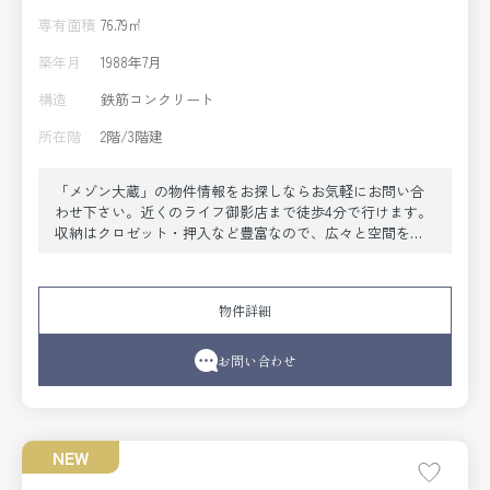
専有面積
76.79㎡
築年月
1988年7月
構造
鉄筋コンクリート
所在階
2階/3階建
「メゾン大蔵」の物件情報をお探しならお気軽にお問い合
わせ下さい。近くのライフ御影店まで徒歩4分で行けます。
収納はクロゼット・押入など豊富なので、広々と空間を利
用することも可能です。この地域で豊富な物件情報を扱う
当社では、阪急神戸本線御影周辺の物件も数多くご用意し
ております。お部屋探しの際には是非お問い合わせ下さ
物件詳細
い。
お問い合わせ
NEW