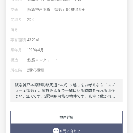
交通
阪急神戸本線「御影」駅 徒歩6分
間取り
2DK
向き
-
専有面積
43.20㎡
築年月
1995年4月
構造
鉄筋コンクリート
所在階
2階/6階建
阪急神戸本線御影駅周辺への引っ越しをお考えなら「スプ
ローネ御影」。家族みんなで一緒にいる時間を作れるお住
まい、2DKです。2駅利用可能の物件です。和室に敷かれて
いる畳は、空気を多く含んでいるため防音効果が期待でき
ます。お客様とそのご家族の生活に大きく関わってくる、
住の環境。これまでよりもよい生活を送るための住まいを
物件詳細
見つけましょう。
お問い合わせ