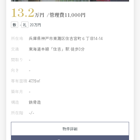
13.2
万円
管理費
11,000円
-
20万円
所在地
兵庫県神戸市東灘区住吉宮町６丁目14-14
交通
東海道本線「住吉」駅 徒歩3分
間取り
-
向き
-
専有面積
47.19㎡
築年月
-
構造
鉄骨造
所在階
-/-
物件詳細