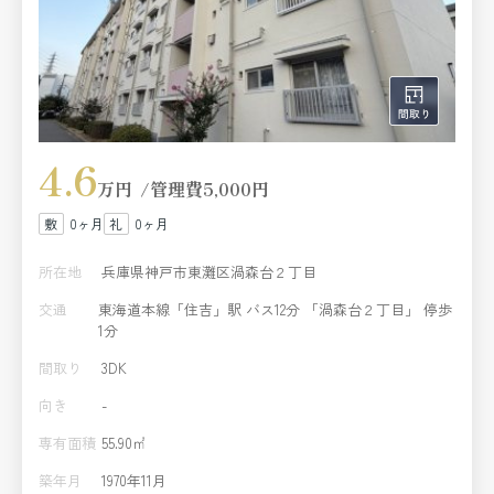
4.6
万円
管理費
5,000円
0ヶ月
0ヶ月
所在地
兵庫県神戸市東灘区渦森台２丁目
交通
東海道本線「住吉」駅 バス12分 「渦森台２丁目」 停歩
1分
間取り
3DK
向き
-
専有面積
55.90㎡
築年月
1970年11月