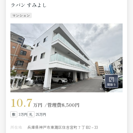
ラパン すみよし
マンション
10.7
万円
管理費
8,500円
3万円
25万円
所在地
兵庫県神戸市東灘区住吉宮町７丁目2－33