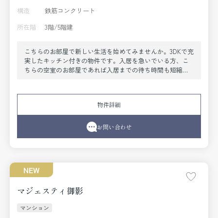
構造
鉄筋コンクリート
所在階
3階/5階建
こちらのお部屋で新しい生活を始めてみませんか。3DKで充
実したキッチン付きの物件です。入居を急いでいる方、こ
ちらの空室のお部屋であれば入居までの待ち時間も短縮で
きます。初期費用の大部分を占める敷金が不要の物件で
す。神戸市東灘区エリアでの新生活をご検討の方に、素敵
な暮らしを当社のスタッフが全力でサポート致します。東
物件詳細
海道本線住吉付近の情報も満載です。
お問い合わせ
NEW
マジェスティ御影
マンション