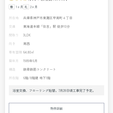
1ヶ月
2ヶ月
所在地
兵庫県神戸市東灘区甲南町４丁目
交通
東海道本線「住吉」駅 徒歩10分
間取り
3LDK
向き
南西
専有面積
64.80㎡
築年月
1989年6月
構造
鉄骨鉄筋コンクリート
所在階
6階/8階建 地下1階
浴室交換、フローリング貼替。7月28日頃工事完了予定。
物件詳細