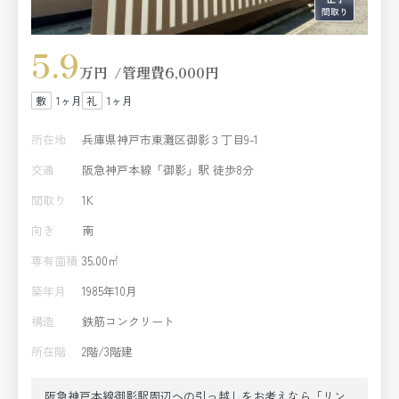
5.9
万円
管理費
6,000円
1ヶ月
1ヶ月
所在地
兵庫県神戸市東灘区御影３丁目9-1
交通
阪急神戸本線「御影」駅 徒歩8分
間取り
1K
向き
南
専有面積
35.00㎡
築年月
1985年10月
構造
鉄筋コンクリート
所在階
2階/3階建
阪急神戸本線御影駅周辺への引っ越しをお考えなら「リン