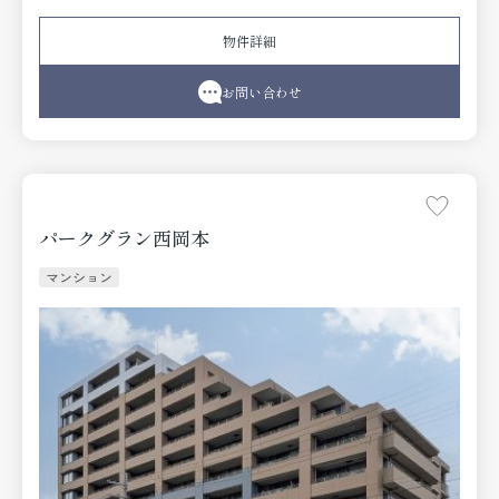
暖房、オーブンレンジは性能保証修理保証なしです。あん
しんサポート代1,100円/月。消毒・害虫駆除代16,500円、投
物件詳細
てきタイプ簡易消火剤8,800円。
お問い合わせ
パークグラン西岡本
マンション