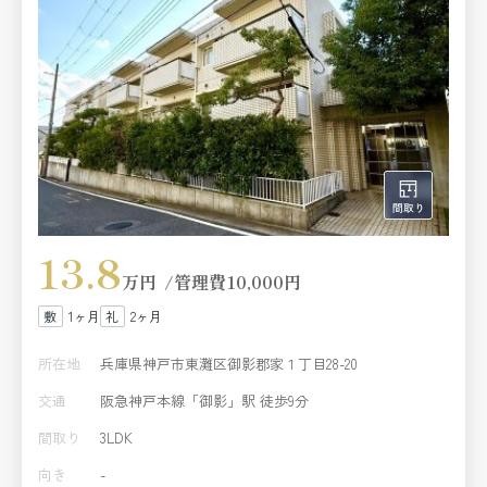
13.8
万円
管理費
10,000円
1ヶ月
2ヶ月
所在地
兵庫県神戸市東灘区御影郡家１丁目28-20
交通
阪急神戸本線「御影」駅 徒歩9分
間取り
3LDK
向き
-