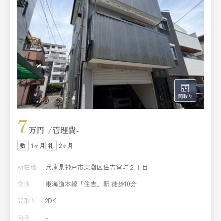
7
万円
管理費
-
1ヶ月
2ヶ月
所在地
兵庫県神戸市東灘区住吉宮町２丁目
交通
東海道本線「住吉」駅 徒歩10分
間取り
2DK
向き
-