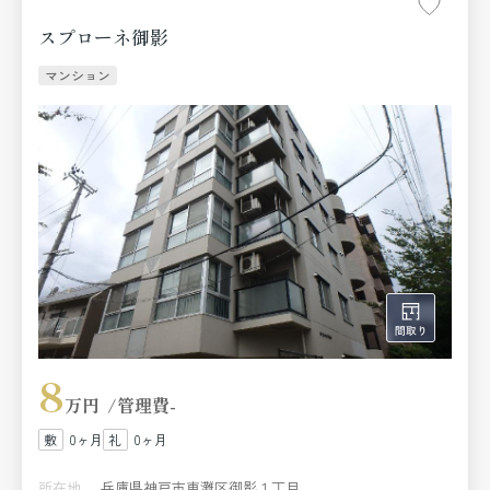
スプローネ御影
マンション
8
万円
管理費
-
0ヶ月
0ヶ月
所在地
兵庫県神戸市東灘区御影１丁目