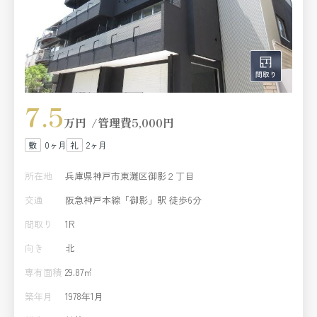
7.5
万円
管理費
5,000円
0ヶ月
2ヶ月
所在地
兵庫県神戸市東灘区御影２丁目
交通
阪急神戸本線「御影」駅 徒歩6分
間取り
1R
向き
北
専有面積
29.87㎡
築年月
1978年1月