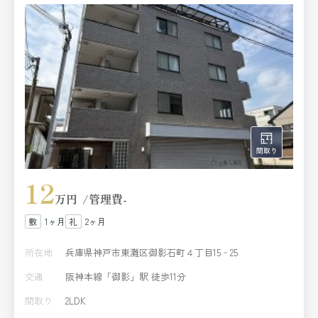
12
万円
管理費
-
1ヶ月
2ヶ月
所在地
兵庫県神戸市東灘区御影石町４丁目15‐25
交通
阪神本線「御影」駅 徒歩11分
間取り
2LDK