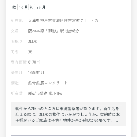
1ヶ月
2ヶ月
所在地
兵庫県神戸市東灘区住吉宮町７丁目3-27
交通
阪神本線「御影」駅 徒歩8分
間取り
3LDK
向き
東
専有面積
81.78㎡
築年月
1999年1月
構造
鉄骨鉄筋コンクリート
所在階
9階/15階建 地下1階
物件から216mのところに東灘警察署があります。新生活を
迎える際は、3LDKの物件はいかがでしょうか。契約時にお
子様がいるご家族は子供可物件か否か確認が必要です。駅
から徒歩8分に立地する、魅力的な駅近物件です。通勤・通
学で阪神本線御影を利用する方に、阪神本線御影周辺の物