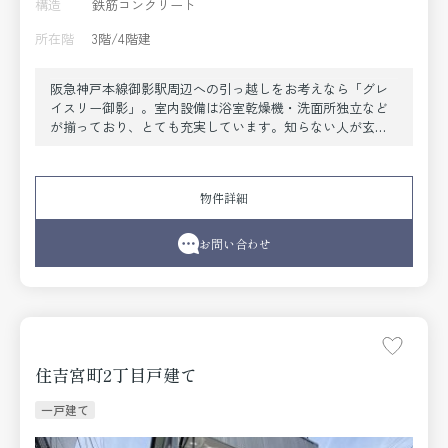
構造
鉄筋コンクリート
所在階
3階/4階建
阪急神戸本線御影駅周辺への引っ越しをお考えなら「グレ
イスリー御影」。室内設備は浴室乾燥機・洗面所独立など
が揃っており、とても充実しています。知らない人が玄関
前まで来ることが減るので防犯対策につながるオートロッ
ク機能を備えております。こちらの物件はインターネット
をご利用いただけます。付近にある3つの駅は、用途や行き
物件詳細
先に応じて使い分けることができます。収納が豊富なの
で、季節に応じて物をしまう量が変わっても安心です。ワ
クワク、ドキドキの新生活。まずは当社で神戸市東灘区や
お問い合わせ
阪急神戸本線御影付近のお部屋探しをしましょう。好みの
お部屋がきっと見つかります。
住吉宮町2丁目戸建て
一戸建て