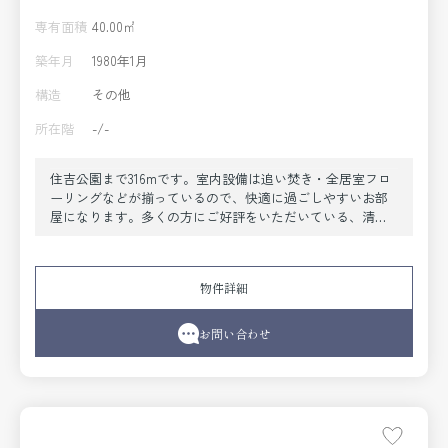
専有面積
40.00㎡
築年月
1980年1月
構造
その他
所在階
-/-
住吉公園まで316mです。室内設備は追い焚き・全居室フロ
ーリングなどが揃っているので、快適に過ごしやすいお部
屋になります。多くの方にご好評をいただいている、清潔
感のある賃貸物件です。現在空家なので、すぐにご案内で
きます。これからはじまる快適な生活。それを創り出して
いくのはあなたです。そのためのお手伝いをしていくのが
物件詳細
私たちの仕事です。丁寧にサポートさせて頂きます。
お問い合わせ