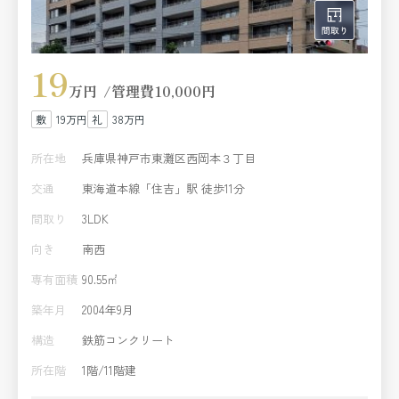
19
万円
管理費
10,000円
19万円
38万円
所在地
兵庫県神戸市東灘区西岡本３丁目
交通
東海道本線「住吉」駅 徒歩11分
間取り
3LDK
向き
南西
専有面積
90.55㎡
築年月
2004年9月
構造
鉄筋コンクリート
所在階
1階/11階建