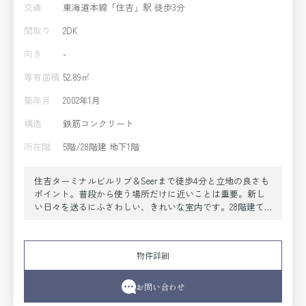
交通
東海道本線「住吉」駅 徒歩3分
間取り
2DK
向き
-
専有面積
52.89㎡
築年月
2002年1月
構造
鉄筋コンクリート
所在階
5階/28階建 地下1階
住吉ターミナルビルリブ＆Seerまで徒歩4分と立地の良さも
ポイント。普段から使う場所だけに近いことは重要。新し
い日々を送るにふさわしい、きれいな室内です。28階建て
の物件を是非ご覧ください。賃料11.5万円の物件です。住ま
いをお求めなら、当社にお任せください。当社では、東海
道本線住吉周辺にある物件情報を豊富に取り扱っておりま
物件詳細
すので、きっとお探しの住まいに出会えます。
お問い合わせ