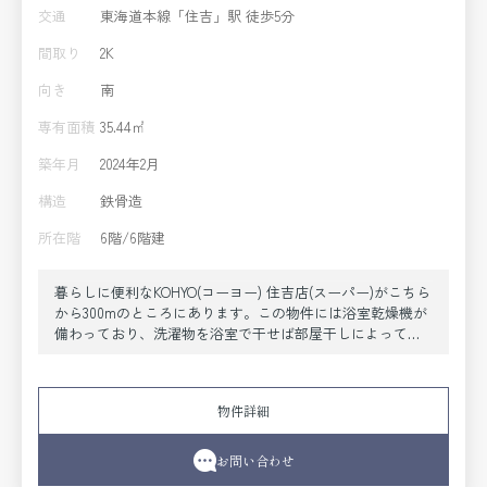
交通
東海道本線「住吉」駅 徒歩5分
間取り
2K
向き
南
専有面積
35.44㎡
築年月
2024年2月
構造
鉄骨造
所在階
6階/6階建
暮らしに便利なKOHYO(コーヨー) 住吉店(スーパー)がこちら
から300mのところにあります。この物件には浴室乾燥機が
備わっており、洗濯物を浴室で干せば部屋干しによってお
部屋にダニやカビが発生することを抑えられます。セキュ
リティ面は、TVインターホン・オートロックなどを備え付
けているので安心して暮らせます。収納はシューズボック
物件詳細
ス・クロゼットなどが備え付けられているので、衣類や日
用品の収納に重宝します。新しい土地で新しい生活を。魅
力的なお部屋を神戸市東灘区エリアの東海道本線住吉近で
お問い合わせ
探しましょう。きっと素敵なお部屋が見つかります。