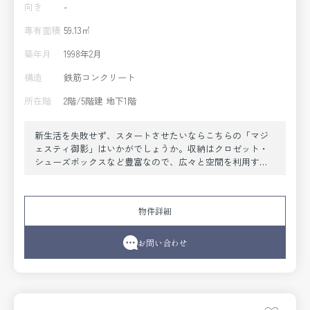
向き
-
専有面積
59.13㎡
築年月
1998年2月
構造
鉄筋コンクリート
所在階
2階/5階建 地下1階
新生活を失敗せず、スタートさせたいならこちらの「マジ
ェスティ御影」はいかがでしょうか。収納はクロゼット・
シューズボックスなど豊富なので、広々と空間を利用する
ことも可能です。化粧品やスタイリング剤などをまとめて
出して、サッと身支度を整えられる独立洗面台がありま
す。もしもの事態を抑止する、オートロック機能が備わっ
物件詳細
ています。現在空家ですので、なるべく早くお部屋が見た
いという方にもおすすめです。風通しの良いマンションで
快適な暮らしを。二人入居が可能な物件です。当社には、
お問い合わせ
こだわり条件や特集が満載です。神戸市東灘区エリアや阪
神本線御影付近できっと素敵なお部屋が見つかることでし
ょう。