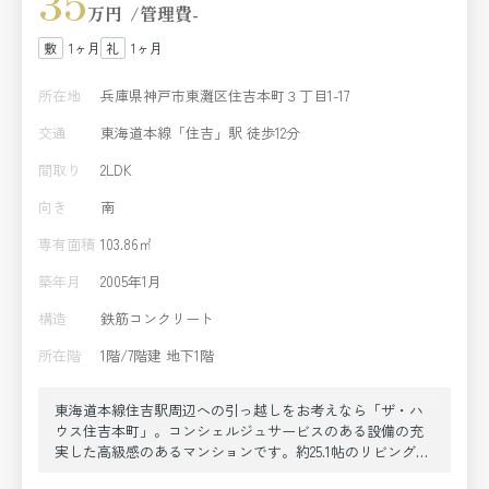
35
万円
管理費
-
1ヶ月
1ヶ月
所在地
兵庫県神戸市東灘区住吉本町３丁目1-17
交通
東海道本線「住吉」駅 徒歩12分
間取り
2LDK
向き
南
専有面積
103.86㎡
築年月
2005年1月
構造
鉄筋コンクリート
所在階
1階/7階建 地下1階
東海道本線住吉駅周辺への引っ越しをお考えなら「ザ・ハ
ウス住吉本町」。コンシェルジュサービスのある設備の充
実した高級感のあるマンションです。約25.1帖のリビングが
あり広々としております。エアコン(外付け)、照明器具、床