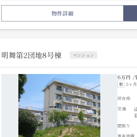
ソコンを使う人にぜひご検討いただきたいインターネット
市垂水区がおすすめです。住環境が整っているので快適な
物件詳細
ら、当社にお問い合わせ下さい。皆様のご連絡お待ちして
明舞第2団地8号棟
マンション
6
万円
0ヶ月
所在地
交通
間取り
専有面積