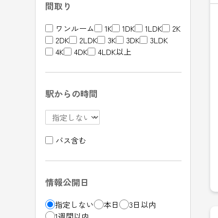
間取り
ワンルーム
1K
1DK
1LDK
2K
2DK
2LDK
3K
3DK
3LDK
4K
4DK
4LDK以上
駅からの時間
バス含む
情報公開日
指定しない
本日
3日以内
1週間以内