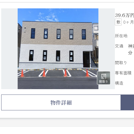
39.6
万
0ヶ月
所在地
交通
神
分
間取り
専有面積
構造
物件詳細