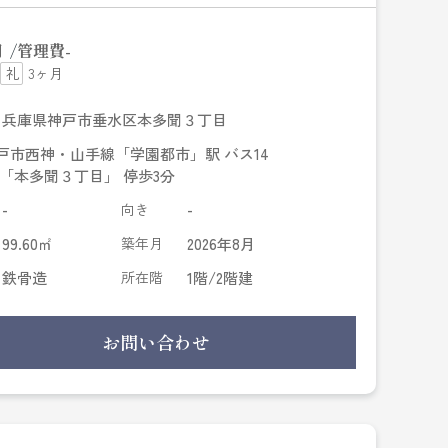
円
管理費
-
3ヶ月
兵庫県神戸市垂水区本多聞３丁目
戸市西神・山手線「学園都市」駅 バス14
 「本多聞３丁目」 停歩3分
-
向き
-
99.60㎡
築年月
2026年8月
鉄骨造
所在階
1階/2階建
お問い合わせ