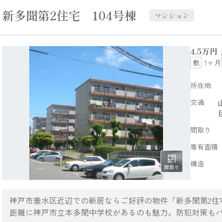
新多聞第2住宅 104号棟
マンション
4.5
万円
1ヶ月
所在地
交通
間取り
専有面積
構造
神戸市垂水区近辺での新居ならご好評の物件「新多聞第2住宅
距離に神戸市立本多聞中学校があるのも魅力。防犯対策も