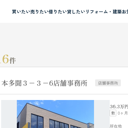
買いたい
売りたい
借りたい
貸したい
リフォーム・建築
お
16
件
本多聞３－３－6店舗事務所
店舗事務所
36.3
万
0ヶ月
所在地