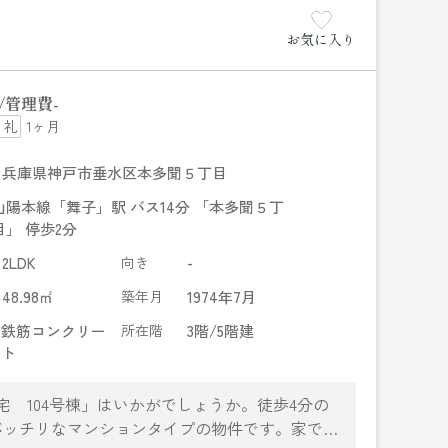
お気に入り
管理費
-
1ヶ月
兵庫県神戸市垂水区本多聞５丁目
山陽本線「舞子」駅 バス14分 「本多聞５丁
目」 停歩2分
2LDK
向き
-
48.98㎡
築年月
1974年7月
鉄筋コンクリー
所在階
3階/5階建
ト
 104号棟」はいかがでしょうか。徒歩4分の
バッチリなマンションタイプの物件です。家でパ