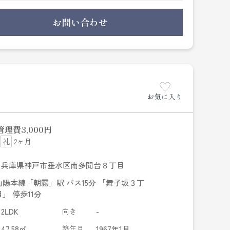
有り物件です。新たな暮らしを始めるなら、神戸
暮らしをすることができます。賃貸情報のことな
お問い合わせ
おります。
お気に入り
管理費
3,000円
2ヶ月
兵庫県神戸市垂水区南多聞台８丁目
山陽本線「朝霧」駅 バス15分 「舞子坂３丁
目」 停歩11分
2LDK
向き
-
47.58㎡
築年月
1967年1月