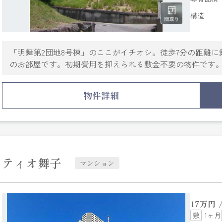
構造
「明舞第2団地8号棟」のここがイチオシ。徒歩7分の距離
のお部屋です。初期費用を抑えられる敷金不要の物件です
いをお探しなら、当社にお任せ下さい。当社はお客様に満
す。
物件詳細
ティオ舞子
マンション
17
万円
1ヶ月