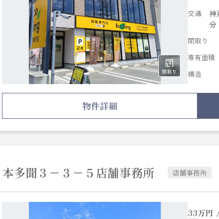
交通
神
分
間取り
専有面積
構造
物件詳細
本多聞３－３－５店舗事務所
店舗事務所
33
万円