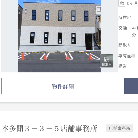
0ヶ月
所在地
交通
神
分
間取り
専有面積
構造
物件詳細
本多聞３－３－５店舗事務所
店舗事務所