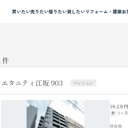
買いたい
売りたい
借りたい
貸したい
リフォーム・建築
お
1
件
エタニティ江坂 903
マンション
16.2
万
0ヶ月
所在地