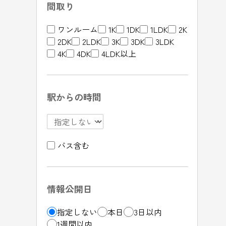
間取り
ワンルーム
1K
1DK
1LDK
2K
2DK
2LDK
3K
3DK
3LDK
4K
4DK
4LDK以上
駅からの時間
バス含む
情報公開日
指定しない
本日
3日以内
1週間以内