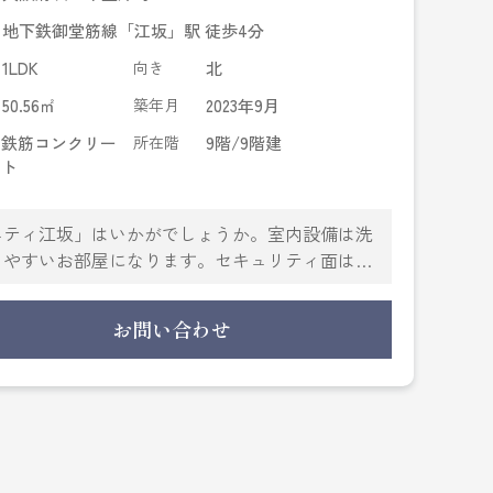
地下鉄御堂筋線「江坂」駅 徒歩4分
1LDK
向き
北
50.56㎡
築年月
2023年9月
鉄筋コンクリー
所在階
9階/9階建
ト
ニティ江坂」はいかがでしょうか。室内設備は洗
しやすいお部屋になります。セキュリティ面は、
して生活できます。共用部にはゴミ出し24時間
す。収納はシューズWIC・全居室収納などが備え
お問い合わせ
吹田市エリアや地下鉄御堂筋線江坂付近で、あな
は当社へご連絡をお待ちしております。