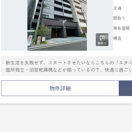
交通
間取り
専有面積
構造
新生活を失敗せず、スタートさせたいならこちらの「エタ
面所独立・浴室乾燥機などが揃っているので、快適に過ご
オートロック・TVインターホンなど充実しているので安心
OK・宅配ボックスなどが備わっておりとても充実していま
物件詳細
付けられているので、衣類や日用品の収納に重宝します。
たのニーズに合ったお部屋探しをお手伝い致します。まず