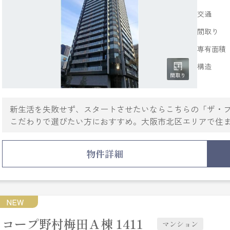
交通
間取り
専有面積
構造
新生活を失敗せず、スタートさせたいならこちらの「ザ・
こだわりで選びたい方におすすめ。大阪市北区エリアで住
崎」。室内設備は洗面所独立・浴室乾燥機など充実した設
ス・ゴミ出し24時間OKなど様々な設備やサービスが揃っ
物件詳細
ロック・TVインターホンなどを設置しているので安全面で
線中津付近での新生活をご検討するなら、当社でお部屋探
ちしております。
NEW
コープ野村梅田Ａ棟 1411
マンション