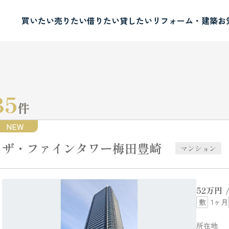
買いたい
売りたい
借りたい
貸したい
リフォーム・建築
お
35
件
NEW
ザ・ファインタワー梅田豊崎
マンション
52
万円
1ヶ月
所在地