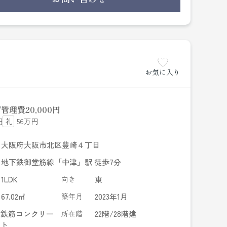
軽にご連絡下さい。
お気に入り
管理費
20,000円
円
56万円
大阪府大阪市北区豊崎４丁目
地下鉄御堂筋線「中津」駅 徒歩7分
1LDK
向き
東
67.02㎡
築年月
2023年1月
鉄筋コンクリー
所在階
22階/28階建
ト