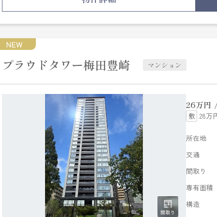
ーズにお応えできるよう努めて参りますので、まずはお気
NEW
プラウドタワー梅田豊崎
マンション
26
万円
28万
所在地
交通
間取り
専有面積
構造