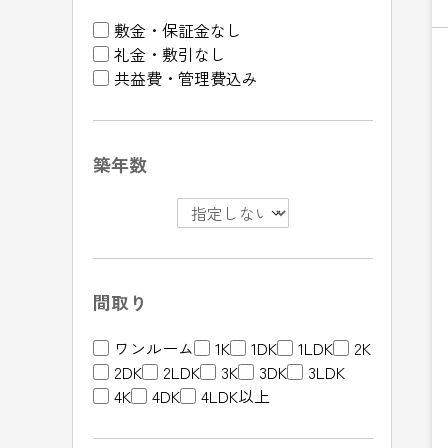
敷金・保証金なし
礼金・敷引なし
共益費・管理費込み
築年数
間取り
ワンルーム
1K
1DK
1LDK
2K
2DK
2LDK
3K
3DK
3LDK
4K
4DK
4LDK以上