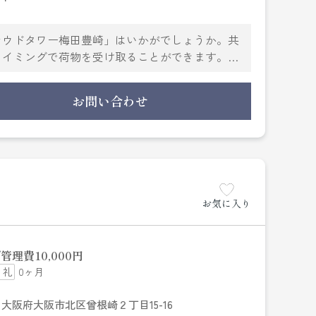
ラウドタワー梅田豊崎」はいかがでしょうか。共
タイミングで荷物を受け取ることができます。浴
も部屋干し特有の臭いを防げます。セキュリティ
で安心して生活できます。広々暮らしたい方か
お問い合わせ
北区にある地下鉄御堂筋線中津周辺でお住まいを
ていただけるようしっかりとサポート致します。
お気に入り
管理費
10,000円
0ヶ月
大阪府大阪市北区曾根崎２丁目15-16