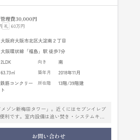
管理費
30,000円
円
60万円
大阪府大阪市北区大淀南２丁目
大阪環状線「福島」駅 徒歩7分
2LDK
向き
南
63.73㎡
築年月
2018年11月
鉄筋コンクリー
所在階
13階/39階建
ト
ドメゾン新梅田タワー」。近くにはセブンイレブ
物に便利です。室内設備は追い焚き・システムキッ
っております。こちらのお部屋で新しい生活を
用途に合わせて使用できます。できるだけ早めに
お問い合わせ
い。地域の不動産情報をいち早くお届けします。