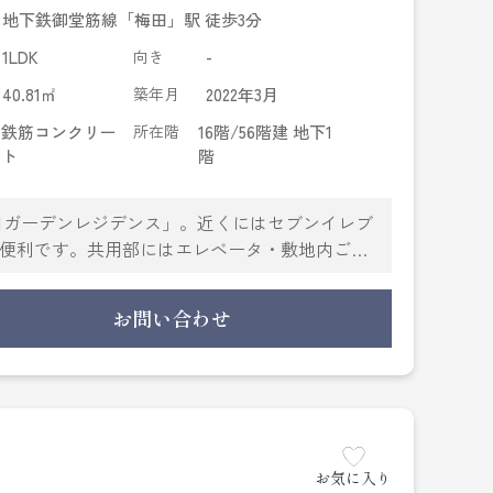
地下鉄御堂筋線「梅田」駅 徒歩3分
1LDK
向き
-
40.81㎡
築年月
2022年3月
鉄筋コンクリー
所在階
16階/56階建 地下1
ト
階
田ガーデンレジデンス」。近くにはセブンイレブ
物に便利です。共用部にはエレベータ・敷地内ごみ
室乾燥機・洗面所独立などが揃っており、とても
ンターホンなど充実しているので、防犯対策も
お問い合わせ
報を数多く取り扱っております。引っ越しを検討
お気に入り