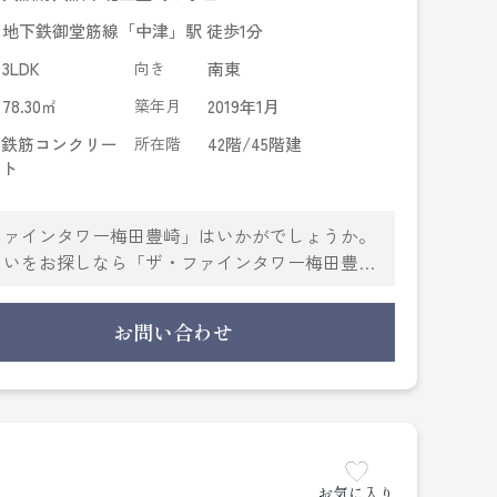
地下鉄御堂筋線「中津」駅 徒歩1分
3LDK
向き
南東
78.30㎡
築年月
2019年1月
鉄筋コンクリー
所在階
42階/45階建
ト
ファインタワー梅田豊崎」はいかがでしょうか。
まいをお探しなら「ザ・ファインタワー梅田豊
備を備え付けています。共用部には宅配ボック
ているので便利です。セキュリティ面は、オート
お問い合わせ
も優れております。大阪市北区や地下鉄御堂筋
しをしてください。まずはお問い合わせからお待
お気に入り