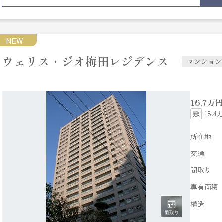
NEW
ウェリス・ジオ梅田レジデンス
マンション
16.7
万
18.4
所在地
交通
間取り
専有面積
構造