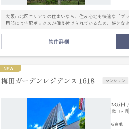
大阪市北区エリアでの住まいなら、住み心地も快適な「プ
用部には宅配ボックスが備え付けられているため、好きな
室乾燥機を設置していので、雨の日など外に干せない時で
面は、TVインターホン・オートロックなど充実しているの
物件詳細
らのニーズが高いのは間取りが1LDKの物件です。大阪市
お探しなら、当社にお任せ下さい。当社はお客様に満足し
NEW
梅田ガーデンレジデンス 1618
マンション
23
万円
1ヶ月
所在地