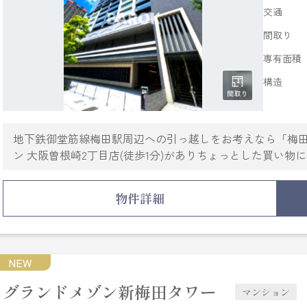
交通
間取り
専有面積
構造
地下鉄御堂筋線梅田駅周辺への引っ越しをお考えなら「梅
ン 大阪曽根崎2丁目店(徒歩1分)がありちょっとした買い
置き場・バイク置場などが揃っております。室内設備は浴
充実しています。セキュリティ面は、オートロック・TVイ
物件詳細
ばっちりです。当社では地下鉄御堂筋線梅田周辺の賃貸情
しているなら、お気軽にご連絡ください。
NEW
グランドメゾン新梅田タワー
マンション