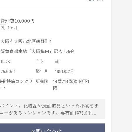
管理費
10,000円
1ヶ月
大阪府大阪市北区鶴野町4
阪急京都本線「大阪梅田」駅 徒歩5分
1LDK
向き
南
75.60㎡
築年月
1981年2月
鉄骨鉄筋コンクリ
所在階
14階/14階建 地下1
ート
階
もポイント。化粧品や洗面道具といった小物をま
ニーがあるマンションです。専有面積75.6平米
とてもゆとりのある環境が魅力の月17万円の物
お問い合わせを受け付けております。お客様のニ
お問い合わせ