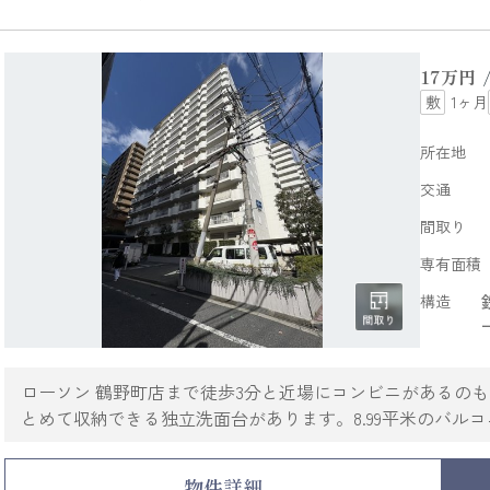
17
万円
1ヶ月
所在地
交通
間取り
専有面積
構造
ローソン 鶴野町店まで徒歩3分と近場にコンビニがあるの
とめて収納できる独立洗面台があります。8.99平米のバルコ
を有しており、多数のお問い合わせをいただいております。
件。当社スタッフの豊富な経験から、住まい探しに関する
物件詳細