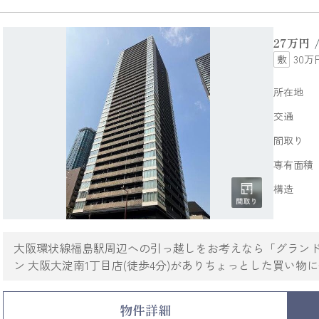
27
万円
30万
所在地
交通
間取り
専有面積
構造
大阪環状線福島駅周辺への引っ越しをお考えなら「グラン
ン 大阪大淀南1丁目店(徒歩4分)がありちょっとした買い
チン・CSなど豊富に揃っており、過ごしやすいお部屋にな
始めてみませんか。このマンションはバルコニー付きで、
物件詳細
不動産情報を集めたい方は当社スタッフまでご連絡くださ