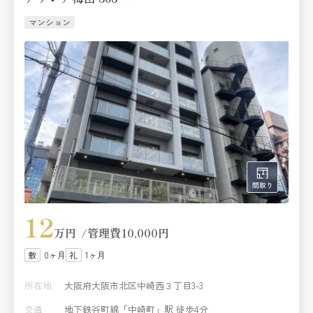
マンション
12
万円
管理費
10,000円
0ヶ月
1ヶ月
所在地
大阪府大阪市北区中崎西３丁目3-3
交通
地下鉄谷町線「中崎町」駅 徒歩4分