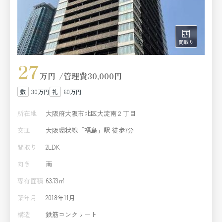
27
万円
管理費
30,000円
30万円
60万円
所在地
大阪府大阪市北区大淀南２丁目
交通
大阪環状線「福島」駅 徒歩7分
間取り
2LDK
向き
南
専有面積
63.73㎡
築年月
2018年11月
構造
鉄筋コンクリート