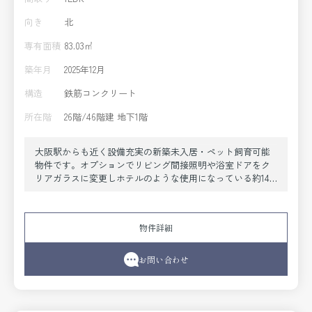
向き
北
専有面積
83.03㎡
築年月
2025年12月
構造
鉄筋コンクリート
所在階
26階/46階建 地下1階
大阪駅からも近く設備充実の新築未入居・ペット飼育可能
物件です。オプションでリビング間接照明や浴室ドアをク
リアガラスに変更しホテルのような使用になっている約14.6
帖のゆったりとした1LDKの大変おしゃれな室内です。喫煙
不可です。
物件詳細
お問い合わせ