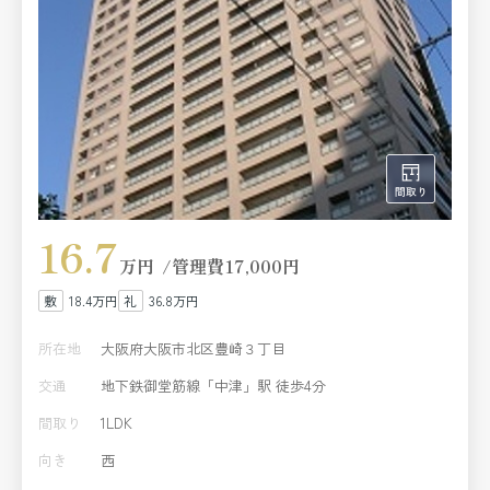
16.7
万円
管理費
17,000円
18.4万円
36.8万円
所在地
大阪府大阪市北区豊崎３丁目
交通
地下鉄御堂筋線「中津」駅 徒歩4分
間取り
1LDK
向き
西