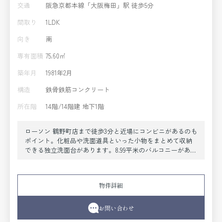
交通
阪急京都本線「大阪梅田」駅 徒歩5分
間取り
1LDK
向き
南
専有面積
75.60㎡
築年月
1981年2月
構造
鉄骨鉄筋コンクリート
所在階
14階/14階建 地下1階
ローソン 鶴野町店まで徒歩3分と近場にコンビニがあるのも
ポイント。化粧品や洗面道具といった小物をまとめて収納
できる独立洗面台があります。8.99平米のバルコニーがある
マンションです。専有面積75.6平米を有しており、多数のお
問い合わせをいただいております。とてもゆとりのある環
境が魅力の月17万円の物件。当社スタッフの豊富な経験か
物件詳細
ら、住まい探しに関するお問い合わせを受け付けておりま
す。お客様のニーズにお応えできるよう努めて参りますの
で、まずはお気軽にご連絡下さい。
お問い合わせ