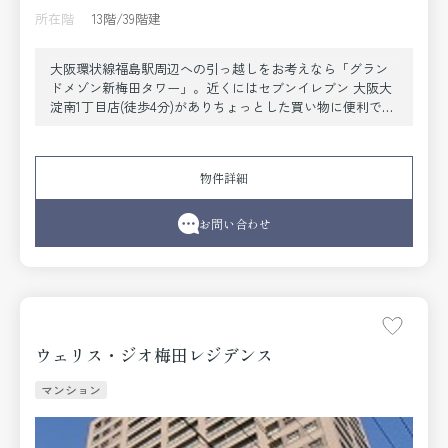
所在階
13階/39階建
大阪環状線福島駅周辺への引っ越しをお考えなら「グラン
ドメゾン新梅田タワー」。近くにはセブンイレブン 大阪大
淀南1丁目店(徒歩4分)がありちょっとした買い物に便利で
す。室内設備は追い焚き・システムキッチン・CSなど豊富
に揃っており、過ごしやすいお部屋になっております。こ
ちらのお部屋で新しい生活を始めてみませんか。このマン
物件詳細
ションはバルコニー付きで、用途に合わせて使用できま
す。できるだけ早めに不動産情報を集めたい方は当社スタ
ッフまでご連絡ください。地域の不動産情報をいち早くお
お問い合わせ
届けします。
ウェリス・ジオ梅田レジデンス
マンション