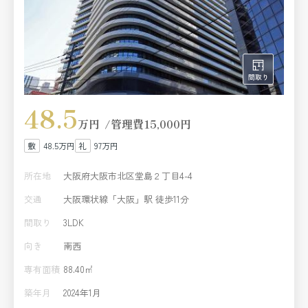
48.5
万円
管理費
15,000円
48.5万円
97万円
所在地
大阪府大阪市北区堂島２丁目4-4
交通
大阪環状線「大阪」駅 徒歩11分
間取り
3LDK
向き
南西
専有面積
88.40㎡
築年月
2024年1月