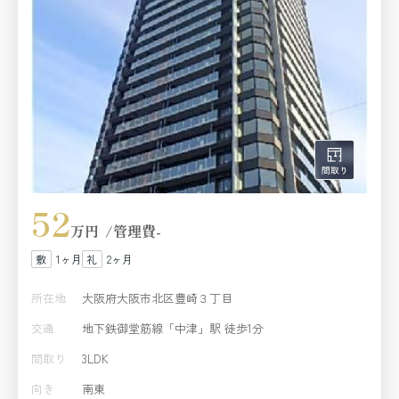
52
万円
管理費
-
1ヶ月
2ヶ月
所在地
大阪府大阪市北区豊崎３丁目
交通
地下鉄御堂筋線「中津」駅 徒歩1分
間取り
3LDK
向き
南東