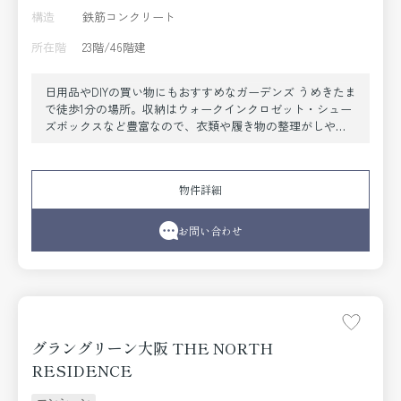
構造
鉄筋コンクリート
所在階
23階/46階建
日用品やDIYの買い物にもおすすめなガーデンズ うめきたま
で徒歩1分の場所。収納はウォークインクロゼット・シュー
ズボックスなど豊富なので、衣類や履き物の整理がしやす
く便利です。子育てや仕事が忙しい人でも、好きなタイミ
ングでゴミを捨てられる24時間ゴミ出し可能物件です。室
内設備は浴室乾燥機・洗面化粧台・食器洗乾燥機など充実
物件詳細
した設備を備え付けています。こちらは1LDKの物件です。
大阪市北区エリアでの新生活をご検討の方に、素敵な暮ら
しを当社のスタッフが全力でサポート致します。東海道本
お問い合わせ
線大阪付近の情報も満載です。
グラングリーン大阪 THE NORTH
RESIDENCE