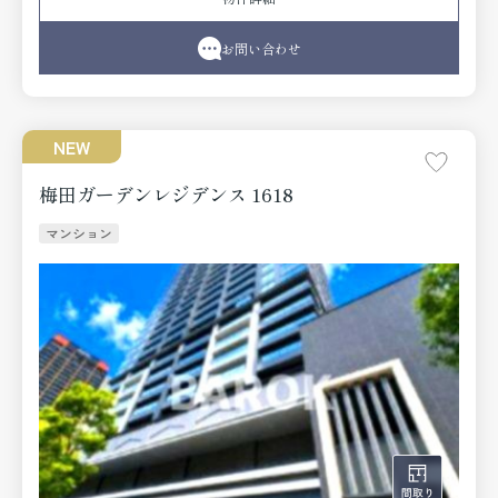
ートロックなど充実しているので安心して生活できます。
広々暮らしたい方からのニーズが高いのは間取りが1LDKの
物件です。大阪市北区にある地下鉄御堂筋線中津周辺でお
お問い合わせ
住まいをお探しなら、当社にお任せ下さい。当社はお客様
に満足していただけるようしっかりとサポート致します。
NEW
梅田ガーデンレジデンス 1618
マンション