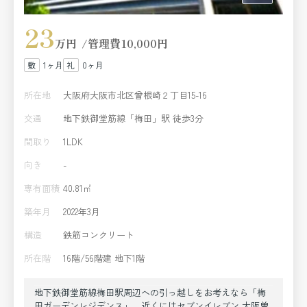
23
万円
管理費
10,000円
1ヶ月
0ヶ月
所在地
大阪府大阪市北区曾根崎２丁目15-16
交通
地下鉄御堂筋線「梅田」駅 徒歩3分
間取り
1LDK
向き
-
専有面積
40.81㎡
築年月
2022年3月
構造
鉄筋コンクリート
所在階
16階/56階建 地下1階
地下鉄御堂筋線梅田駅周辺への引っ越しをお考えなら「梅
田ガーデンレジデンス」。近くにはセブンイレブン 大阪曽