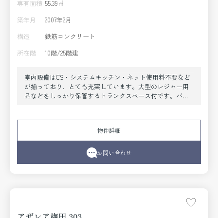
専有面積
55.39㎡
築年月
2007年2月
構造
鉄筋コンクリート
所在階
10階/25階建
室内設備はCS・システムキッチン・ネット使用料不要など
が揃っており、とても充実しています。大型のレジャー用
品などをしっかり保管するトランクスペース付です。バル
コニー付きのマンションで、用途に合わせて活用できま
す。こちらはマンションタイプになります。三口コンロが
付いたマンションです。新生活を始めるためのお住まいを
物件詳細
探すなら、当社にお任せ下さい。初めての方でも安心して
いただけるよう、全力でサポートいたします。お気軽に当
社へご連絡下さい。
お問い合わせ
アザレア梅田 303