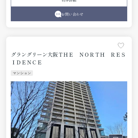
てみませんか。大阪市北区エリアや地下鉄谷町線中崎町近
くでお部屋探しをするなら、当社にお任せ下さい。お客様
の求めるお部屋がきっと見つかります。
お問い合わせ
グラングリーン大阪ＴＨＥ ＮＯＲＴＨ ＲＥＳ
ＩＤＥＮＣＥ
マンション