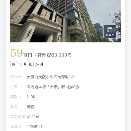
59
万円
管理費
60,000円
1ヶ月
2ヶ月
所在地
大阪府大阪市北区大深町6-2
交通
東海道本線「大阪」駅 徒歩6分
間取り
1LDK
向き
南西
専有面積
49.00㎡
築年月
2025年12月