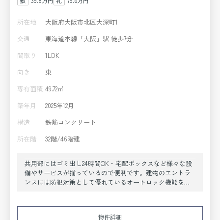
39.8万円
79.6万円
所在地
大阪府大阪市北区大深町1
交通
東海道本線「大阪」駅 徒歩7分
間取り
1LDK
向き
東
専有面積
49.72㎡
築年月
2025年12月
構造
鉄筋コンクリート
所在階
32階/46階建
共用部にはゴミ出し24時間OK・宅配ボックスなど様々な設
備やサービスが揃っているので便利です。建物のエントラ
ンスには防犯対策として優れているオートロック機能を備
えております。室内設備は洗面所独立・浴室乾燥機・食器
洗乾燥機など大変充実しております。只今ご紹介させて頂
いているこちらの物件、32階のお部屋となっております。
物件詳細
天板が一体となっているためコンロとシンクの間に隙間が