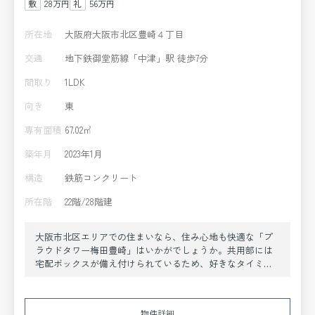
28万円
56万円
所在地
大阪府大阪市北区豊崎４丁目
交通
地下鉄御堂筋線「中津」駅 徒歩7分
間取り
1LDK
向き
東
専有面積
67.02㎡
築年月
2023年1月
構造
鉄筋コンクリート
所在階
22階/28階建
大阪市北区エリアでの住まいなら、住み心地も快適な「プ
ラウドタワー梅田豊崎」はいかがでしょうか。共用部には
宅配ボックスが備え付けられているため、好きなタイミン
グで荷物を受け取ることができます。浴室乾燥機を設置し
ていので、雨の日など外に干せない時でも部屋干し特有の
臭いを防げます。セキュリティ面は、TVインターホン・オ
物件詳細