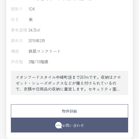
間取り
1DK
向き
南
専有面積
34.73㎡
築年月
2019年2月
構造
鉄筋コンクリート
所在階
3階/10階建
イオンフードスタイル中崎町店まで267mです。収納はクロ
ゼット・シューズボックスなどが備え付けられているの
で、衣類や日用品の収納に重宝します。セキュリティ面
は、TVインターホン・オートロックなど充実しているので
安心して生活できます。宅配ボックスに届いた荷物は好き
なタイミングで取り出せるので、リモートワークの合間や
物件詳細
帰宅ついでなど都合のいい時間に荷物を受け取れます。ダ
ニなども気にならないフローリングの快適なマンションで
す。新しい土地で新しい生活を。魅力的なお部屋を大阪市
お問い合わせ
北区エリアの地下鉄谷町線中崎町近で探しましょう。きっ
と素敵なお部屋が見つかります。