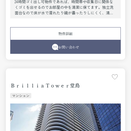
24時間ゴミ出し可物件であれば、時間帯や収集日に関係な
くゴミを出せるのでお部屋の中を清潔に保てます。独立洗
面台なので床が水で濡れたり鏡が曇ったりしにくく、清潔
な状態を保ちやすくなっております。コチラの物件は19階
にある物件となっています。広さが十分な2LDKのお住まい
は、間取りにも余裕があり快適です。フローリング張りの
物件詳細
マンションは、自然な風合いが魅力的です。こちらはエレ
ベーター付き物件です。当社スタッフが地域の賃貸情報を
ご提供いたします。お客様のこだわりやご要望などござい
お問い合わせ
ましたら、お気軽に当社へお問い合わせ下さい。
ＢｒｉｌｌｉａＴｏｗｅｒ堂島
マンション