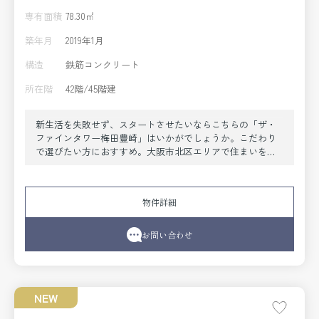
専有面積
78.30㎡
築年月
2019年1月
構造
鉄筋コンクリート
所在階
42階/45階建
新生活を失敗せず、スタートさせたいならこちらの「ザ・
ファインタワー梅田豊崎」はいかがでしょうか。こだわり
で選びたい方におすすめ。大阪市北区エリアで住まいをお
探しなら「ザ・ファインタワー梅田豊崎」。室内設備は洗
面所独立・浴室乾燥機など充実した設備を備え付けていま
す。共用部には宅配ボックス・ゴミ出し24時間OKなど様々
物件詳細
な設備やサービスが揃っているので便利です。セキュリテ
ィ面は、オートロック・TVインターホンなどを設置してい
るので安全面でも優れております。大阪市北区や地下鉄御
お問い合わせ
堂筋線中津付近での新生活をご検討するなら、当社でお部
屋探しをしてください。まずはお問い合わせからお待ちし
ております。
NEW