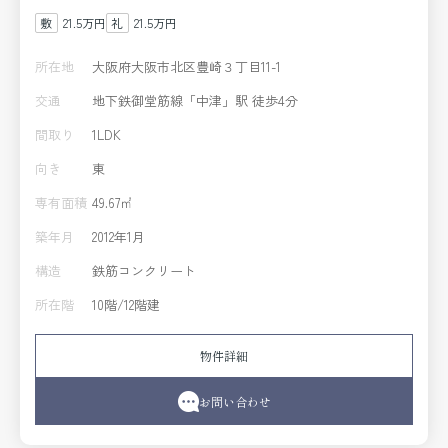
21.5万円
21.5万円
所在地
大阪府大阪市北区豊崎３丁目11-1
交通
地下鉄御堂筋線「中津」駅 徒歩4分
間取り
1LDK
向き
東
専有面積
49.67㎡
築年月
2012年1月
構造
鉄筋コンクリート
所在階
10階/12階建
物件詳細
お問い合わせ