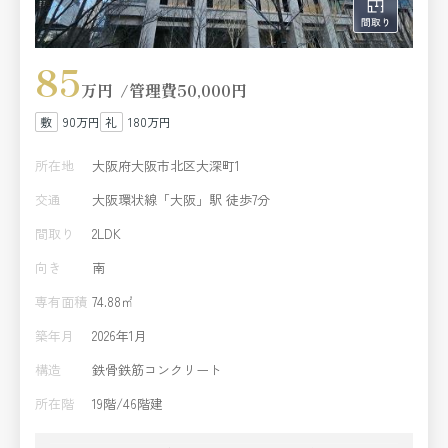
85
万円
管理費
50,000円
90万円
180万円
所在地
大阪府大阪市北区大深町1
交通
大阪環状線「大阪」駅 徒歩7分
間取り
2LDK
向き
南
専有面積
74.88㎡
築年月
2026年1月
構造
鉄骨鉄筋コンクリート
所在階
19階/46階建