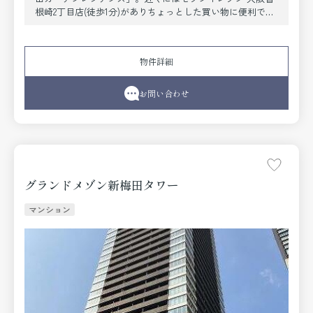
根崎2丁目店(徒歩1分)がありちょっとした買い物に便利で
す。共用部にはエレベータ・敷地内ごみ置き場・バイク置
場などが揃っております。室内設備は浴室乾燥機・洗面所
独立などが揃っており、とても充実しています。セキュリ
物件詳細
ティ面は、オートロック・TVインターホンなど充実してい
るので、防犯対策もばっちりです。当社では地下鉄御堂筋
線梅田周辺の賃貸情報を数多く取り扱っております。引っ
お問い合わせ
越しを検討しているなら、お気軽にご連絡ください。
グランドメゾン新梅田タワー
マンション