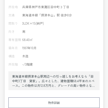
所在地
兵庫県神戸市東灘区田中町３丁目
交通
東海道本線「摂津本山」駅 徒歩8分
間取り
3LDK＋1S(納戸)
向き
南
専有面積
68.40㎡
築年月
1997年10月
構造
木造
所在階
-/3階建
東海道本線摂津本山駅周辺への引っ越しをお考えなら「田
中町3丁目 貸家」。広々とした、建物面積68.4平米のスペ
ース。この物件は月12.8万円と、グレードの高い物件となっ
ております。転居先に住み心地も良いこちらの賃貸物件。
充実した新生活を過ごしましょう。心躍る新生活に欠かせ
ない、住まい探しのお手伝いを致します。神戸市東灘区エ
物件詳細
リアや東海道本線摂津本山周辺の賃貸戸建てを数多く取り