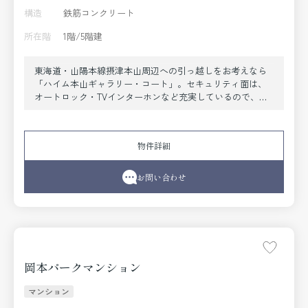
構造
鉄筋コンクリート
所在階
1階/5階建
東海道・山陽本線摂津本山周辺への引っ越しをお考えなら
「ハイム本山ギャラリー・コート」。セキュリティ面は、
オートロック・TVインターホンなど充実しているので、防
犯対策もばっちりです。実際に見てみないことにはお部屋
選びはできません。すぐに内覧もできる空き部屋です。多
くの方にご好評をいただいている、清潔感のある賃貸物件
物件詳細
です。角部屋なので、隣室からの騒音も少ないです。お部
屋探しも楽しく。神戸市東灘区や東海道・山陽本線摂津本
山付近のことなら当社へご連絡下さい。経験豊富なスタッ
お問い合わせ
フがお待ちしております。
岡本パークマンション
マンション