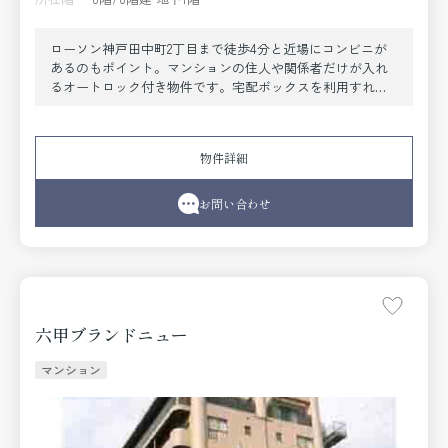
ローソン神戸田中町2丁目まで徒歩4分と近場にコンビニが
あるのもポイント。マンションの住人や関係者だけが入れ
るオートロック付き物件です。宅配ボックスを利用すれ
ば、配達時間を気にすることなく外出や入浴などの私生活
を送ることができます。収納はシューズボックス・クロゼ
ットなど豊富なので、衣類や履き物の整理がしやすく便利
物件詳細
です。室内設備は浴室乾燥機・洗面所独立など充実した設
備を備え付けています。空き家の物件です。神戸市東灘区
や東海道本線摂津本山付近であなたのライフスタイルに合
お問い合わせ
ったお部屋を見つけましょう。当社スタッフが全力でサポ
ート致します。
六甲ブランドニュー
マンション