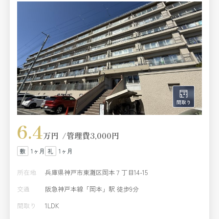
6.4
万円
管理費
3,000円
1ヶ月
1ヶ月
所在地
兵庫県神戸市東灘区岡本７丁目14-15
交通
阪急神戸本線「岡本」駅 徒歩9分
間取り
1LDK