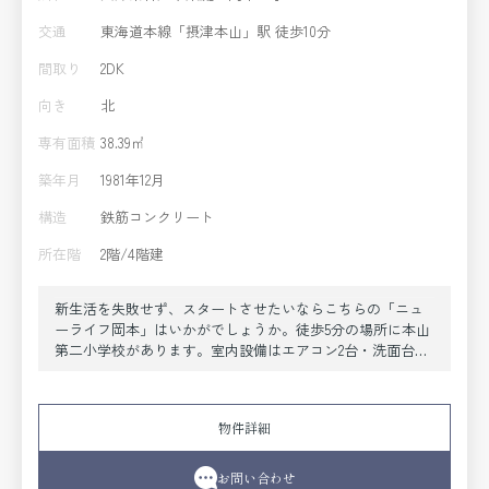
交通
東海道本線「摂津本山」駅 徒歩10分
間取り
2DK
向き
北
専有面積
38.39㎡
築年月
1981年12月
構造
鉄筋コンクリート
所在階
2階/4階建
新生活を失敗せず、スタートさせたいならこちらの「ニュ
ーライフ岡本」はいかがでしょうか。徒歩5分の場所に本山
第二小学校があります。室内設備はエアコン2台・洗面台な
どが揃っており、とても充実しています。38.39平米のお部
屋です。二人で生活ができるお住まい、友達、カップル、
兄弟など。新生活を始めるためのお住まいを探すなら、当
物件詳細
社にお任せ下さい。初めての方でも安心していただけるよ
う、全力でサポートいたします。お気軽に当社へご連絡下
さい。
お問い合わせ