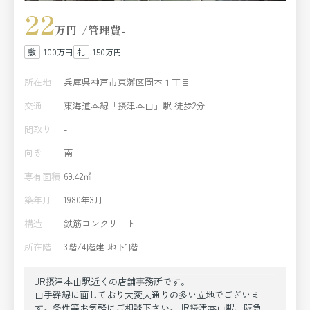
22
万円
管理費
-
100万円
150万円
所在地
兵庫県神戸市東灘区岡本１丁目
交通
東海道本線「摂津本山」駅 徒歩2分
間取り
-
向き
南
専有面積
69.42㎡
築年月
1980年3月
構造
鉄筋コンクリート
所在階
3階/4階建 地下1階
JR摂津本山駅近くの店舗事務所です。
山手幹線に面しており大変人通りの多い立地でございま
す。条件等お気軽にご相談下さい。JR摂津本山駅、阪急岡