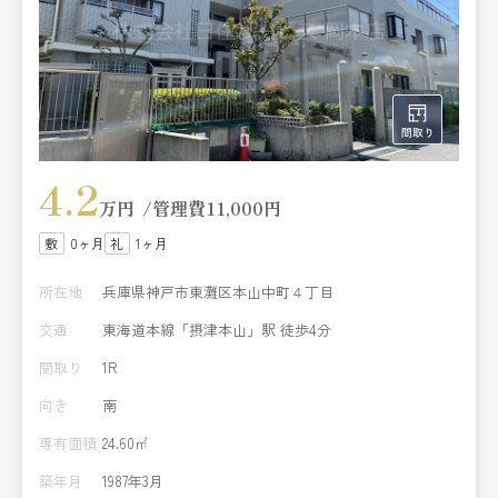
4.2
万円
管理費
11,000円
0ヶ月
1ヶ月
所在地
兵庫県神戸市東灘区本山中町４丁目
交通
東海道本線「摂津本山」駅 徒歩4分
間取り
1R
向き
南
専有面積
24.60㎡
築年月
1987年3月