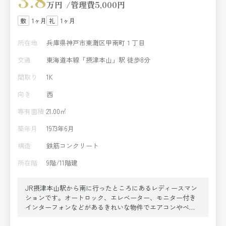
3.8
万円
管理費
5,000円
1ヶ月
1ヶ月
所在地
兵庫県神戸市東灘区甲南町１丁目
交通
東海道本線「摂津本山」駅 徒歩8分
間取り
1K
向き
西
専有面積
21.00㎡
築年月
1973年6月
構造
鉄筋コンクリート
所在階
9階/11階建
JR摂津本山駅から南に行ったところにあるレディースマン
ションです。オートロック、エレベーター、モニター付き
インターフォンなどがあるきれいな物件でエアコンやベッ
ト、冷蔵庫などもございます。共用部には洗濯機があり無