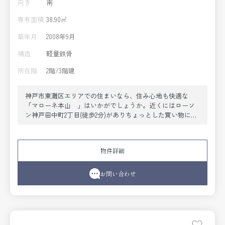
向き
南
専有面積
38.90㎡
築年月
2008年9月
構造
軽量鉄骨
所在階
2階/3階建
神戸市東灘区エリアでの住まいなら、住み心地も快適な
「マローネ本山 」はいかがでしょうか。近くにはローソ
ン神戸田中町2丁目(徒歩2分)がありちょっとした買い物に便
利です。
JR摂津本山駅も近く、バストイレセパレートで浴室暖房乾
燥機のある明るく日当たりの良いきれいな物件です。
物件詳細
お問い合わせ