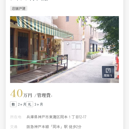
店舗戸建
40
万円
管理費
-
2ヶ月
3ヶ月
所在地
兵庫県神戸市東灘区岡本１丁目12-17
交通
阪急神戸本線「岡本」駅 徒歩2分