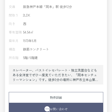
交通
阪急神戸本線「岡本」駅 徒歩12分
間取り
2LDK
向き
西
専有面積
54.54㎡
築年月
1973年6月
構造
鉄筋コンクリート
所在階
5階/6階建
エレベーター、バストイレセパレート・独立洗面台なども
ある全洋室でぜひ一度見ていただきたい、「岡本センチュ
リーマンション」です。徒歩3分の場所に神戸市立本山第二
小学校があります。当社スタッフが地域の賃貸情報をご提
供いたします。お客様のこだわりやご要望などございまし
たら、お気軽に当社へお問い合わせ下さい。
物件詳細
お問い合わせ