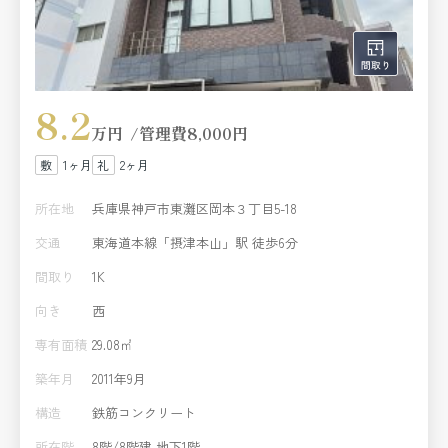
8.2
万円
管理費
8,000円
1ヶ月
2ヶ月
所在地
兵庫県神戸市東灘区岡本３丁目5-18
交通
東海道本線「摂津本山」駅 徒歩6分
間取り
1K
向き
西
専有面積
29.08㎡
築年月
2011年9月
構造
鉄筋コンクリート
所在階
8階/8階建 地下1階