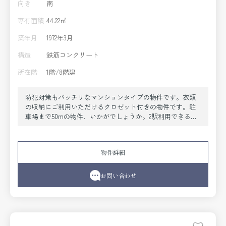
向き
南
専有面積
44.22㎡
築年月
1972年3月
構造
鉄筋コンクリート
所在階
1階/8階建
防犯対策もバッチリなマンションタイプの物件です。衣類
の収納にご利用いただけるクロゼット付きの物件です。駐
車場まで50mの物件、いかがでしょうか。2駅利用できるマ
ンションは電車での移動が便利です。ワクワク、ドキドキ
の新生活。まずは当社で神戸市東灘区や阪急神戸本線岡本
付近のお部屋探しをしましょう。好みのお部屋がきっと見
物件詳細
つかります。
お問い合わせ