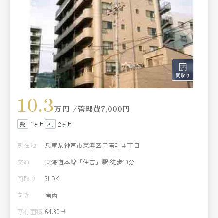
10.3
万円
管理費
7,000円
1ヶ月
2ヶ月
所在地
兵庫県神戸市東灘区甲南町４丁目
交通
東海道本線「住吉」駅 徒歩10分
間取り
3LDK
向き
南西
専有面積
64.80㎡