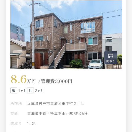
8.6
万円
管理費
3,000円
1ヶ月
2ヶ月
所在地
兵庫県神戸市東灘区田中町２丁目
交通
東海道本線「摂津本山」駅 徒歩5分
間取り
1LDK