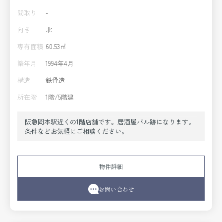
間取り
-
向き
北
専有面積
60.53㎡
築年月
1994年4月
構造
鉄骨造
所在階
1階/5階建
阪急岡本駅近くの1階店舗です。居酒屋バル跡になります。
条件などお気軽にご相談ください。
物件詳細
お問い合わせ