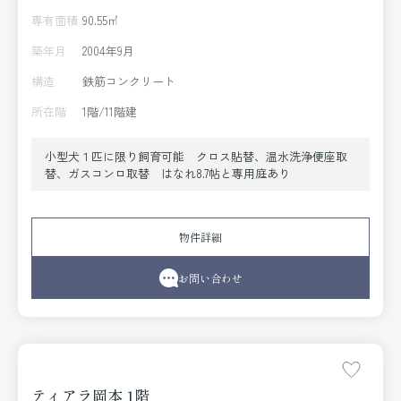
専有面積
90.55㎡
築年月
2004年9月
構造
鉄筋コンクリート
所在階
1階/11階建
小型犬１匹に限り飼育可能 クロス貼替、温水洗浄便座取
替、ガスコンロ取替 はなれ8.7帖と専用庭あり
物件詳細
お問い合わせ
ティアラ岡本 1階