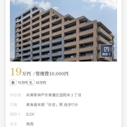
19
万円
管理費
10,000円
19万円
38万円
所在地
兵庫県神戸市東灘区西岡本３丁目
交通
東海道本線「住吉」駅 徒歩11分
間取り
3LDK
向き
南西