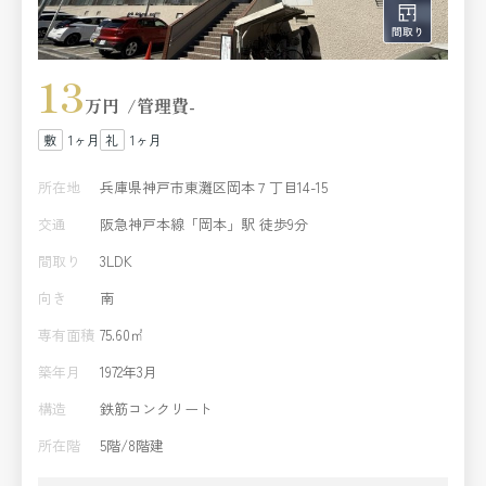
13
万円
管理費
-
1ヶ月
1ヶ月
所在地
兵庫県神戸市東灘区岡本７丁目14-15
交通
阪急神戸本線「岡本」駅 徒歩9分
間取り
3LDK
向き
南
専有面積
75.60㎡
築年月
1972年3月
構造
鉄筋コンクリート
所在階
5階/8階建