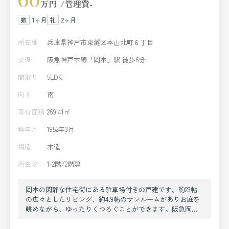
万円
管理費
-
1ヶ月
2ヶ月
所在地
兵庫県神戸市東灘区本山北町６丁目
交通
阪急神戸本線「岡本」駅 徒歩6分
間取り
5LDK
向き
南
専有面積
269.41㎡
築年月
1952年3月
構造
木造
所在階
1-2階/2階建
岡本の閑静な住宅街にある駐車場付きの戸建です。約23帖
の広々としたリビング、約4.9帖のサンルームがありお庭を
眺めながら、ゆったりくつろぐことができます。阪急岡本
駅やJR摂津本山駅がご利用でき、銀行、郵便局、スーパー
などもあり生活しやすい環境です。条件・室内リフォーム