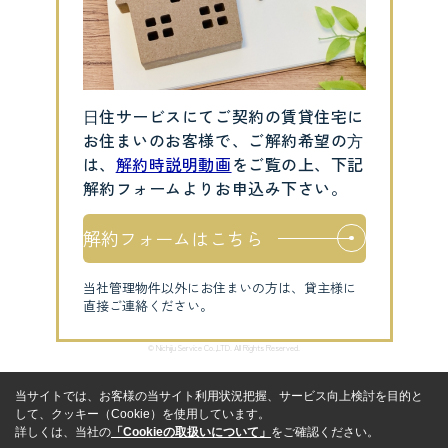
⽇住サービスにてご契約の賃貸住宅に
お住まいのお客様で、ご解約希望の⽅
は、
解約時説明動画
をご覧の上、下記
解約フォームよりお申込み下さい。
解約フォームはこちら
当社管理物件以外にお住まいの方は、貸主様に
直接ご連絡ください。
© Nichiju Service Co.,LTD. All Rights Reserved.
当サイトでは、お客様の当サイト利用状況把握、サービス向上検討を目的と
して、クッキー（Cookie）を使用しています。
詳しくは、当社の
「Cookieの取扱いについて」
をご確認ください。