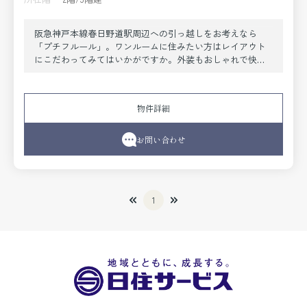
阪急神戸本線春日野道駅周辺への引っ越しをお考えなら
「プチフルール」。ワンルームに住みたい方はレイアウト
にこだわってみてはいかがですか。外装もおしゃれで快適
な生活をおくることができるマンションです。新しい日々
を送るにふさわしい、きれいな室内です。お求めのエリア
の中からお探しの物件が見つからない場合は、当社までご
物件詳細
連絡頂ければ幸いです。ご希望に適した物件をご提案致し
ます。
お問い合わせ
1