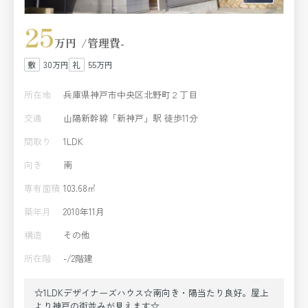
25
万円
管理費
-
30万円
55万円
所在地
兵庫県神戸市中央区北野町２丁目
交通
山陽新幹線「新神戸」駅 徒歩11分
間取り
1LDK
向き
南
専有面積
103.68㎡
築年月
2010年11月
構造
その他
所在階
-/2階建
☆1LDKデザイナーズハウス☆南向き・陽当たり良好。屋上
より神戸の街並みが見えます☆