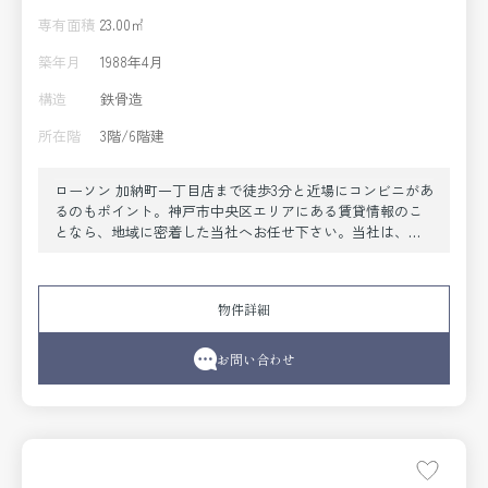
専有面積
23.00㎡
築年月
1988年4月
構造
鉄骨造
所在階
3階/6階建
ローソン 加納町一丁目店まで徒歩3分と近場にコンビニがあ
るのもポイント。神戸市中央区エリアにある賃貸情報のこ
となら、地域に密着した当社へお任せ下さい。当社は、多
種多様な賃貸情報を取り扱っております。ご要望や不明な
点などございましたら、お気軽にご連絡下さい。
物件詳細
お問い合わせ