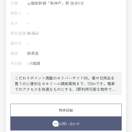
交通
山陽新幹線「新神戸」駅 徒歩6分
間取り
-
向き
-
専有面積
99.65㎡
築年月
-
構造
鉄骨造
所在階
-/6階建
こだわりポイント満載のオリバーサイド88。薬や日用品を
買うのに便利なカモミール調剤薬局まで、135mです。電車
でのアクセスを快適なものにする、2駅利用可能な物件で
す。とてもゆとりのある環境が魅力の月27.5万円の物件。根
強いニーズを誇る駅近の物件となり、徒歩6分に駅がありま
す。
物件詳細
お問い合わせ