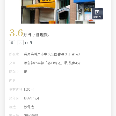
3.6
万円
管理費
-
-
1ヶ月
所在地
兵庫県神戸市中央区国香通３丁目1-23
交通
阪急神戸本線「春日野道」駅 徒歩4分
間取り
1R
向き
-
専有面積
17.00㎡
築年月
1996年12月
構造
鉄骨造
所在階
2階/3階建