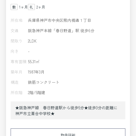
1ヶ月
2ヶ月
所在地
兵庫県神戸市中央区熊内橋通１丁目
交通
阪急神戸本線「春日野道」駅 徒歩6分
間取り
2LDK
向き
-
専有面積
55.31㎡
築年月
1987年3月
構造
鉄筋コンクリート
所在階
2階/5階建
★阪急神戸線 春日野道駅から徒歩5分★徒歩3分の距離に
神戸市立葺合中学校★
物件詳細