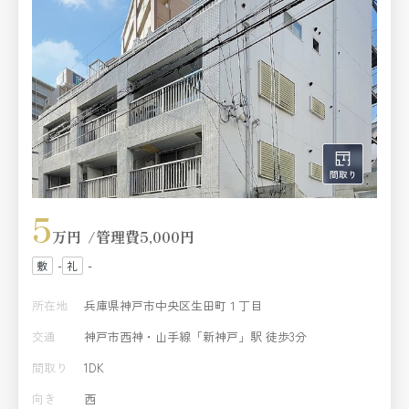
5
万円
管理費
5,000円
-
-
所在地
兵庫県神戸市中央区生田町１丁目
交通
神戸市西神・山手線「新神戸」駅 徒歩3分
間取り
1DK
向き
西