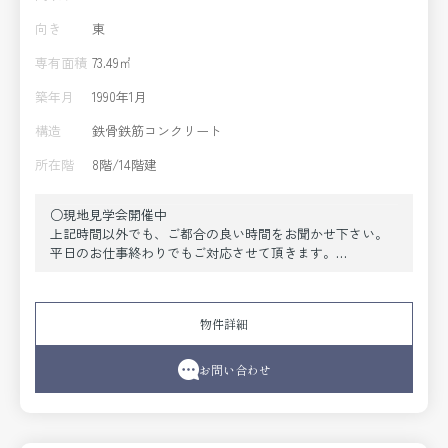
向き
東
専有面積
73.49㎡
築年月
1990年1月
構造
鉄骨鉄筋コンクリート
所在階
8階/14階建
○現地見学会開催中
上記時間以外でも、ご都合の良い時間をお聞かせ下さい。
平日のお仕事終わりでもご対応させて頂きます。
※予約状況によってはお受けできかねる場合がございま
す。ご了承くださいませ。
○直接現地に行って、周辺環境も自分達で見てみたい。
物件詳細
○小さい子供がいるけど、車が無いので迎えに来て欲しい
○ご高齢で長時間歩けない。
○他に希望条件に合いそうな物件があれば資料が欲しい
お問い合わせ
○現在の住まいの価格が知りたい。何でもお気軽にご相談
下さい！