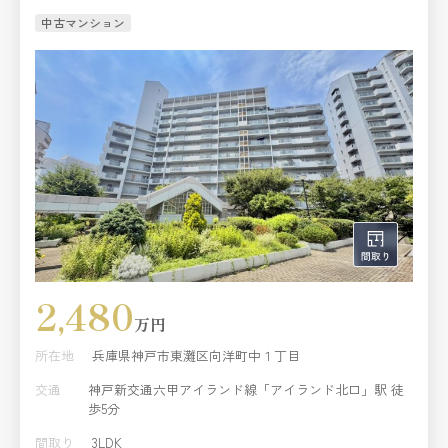
中古マンション
2,480
万円
所在地
兵庫県神戸市東灘区向洋町中１丁目
交通
神戸新交通六甲アイランド線「アイランド北口」駅 徒
歩5分
間取り
3LDK