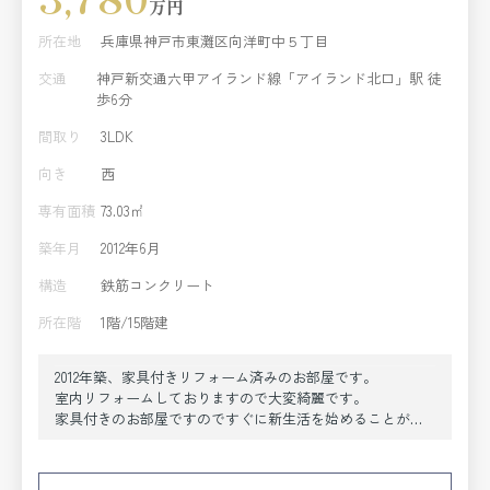
万円
所在地
兵庫県神戸市東灘区向洋町中５丁目
交通
神戸新交通六甲アイランド線「アイランド北口」駅 徒
歩6分
間取り
3LDK
向き
西
専有面積
73.03㎡
築年月
2012年6月
構造
鉄筋コンクリート
所在階
1階/15階建
2012年築、家具付きリフォーム済みのお部屋です。
室内リフォームしておりますので大変綺麗です。
家具付きのお部屋ですのですぐに新生活を始めることが可
能です。
お問い合わせお待ちしております。