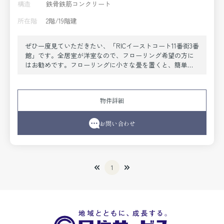
構造
鉄骨鉄筋コンクリート
所在階
2階/19階建
ぜひ一度見ていただきたい、「RICイーストコート11番街3番
館」です。全居室が洋室なので、フローリング希望の方に
はお勧めです。フローリングに小さな畳を置くと、簡単に
インテリアも楽しめます。1280万円の物件で購入価格を押
さえ、その分を新生活に使いましょう。当社はお客様の住
まい探しをお手伝いします。こだわりやご要望などがあれ
物件詳細
ば、メール又はお電話にてご連絡ください。また、ご質問
やご不明な点などもお受けいたします。
お問い合わせ
1