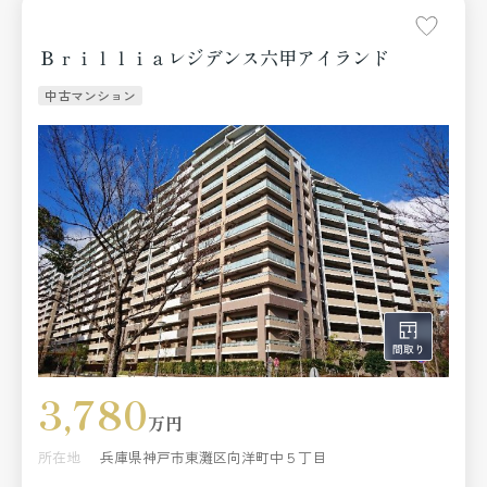
Ｂｒｉｌｌｉａレジデンス六甲アイランド
中古マンション
3,780
万円
所在地
兵庫県神戸市東灘区向洋町中５丁目