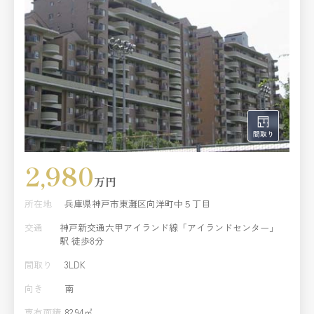
2,980
万円
所在地
兵庫県神戸市東灘区向洋町中５丁目
交通
神戸新交通六甲アイランド線「アイランドセンター」
駅 徒歩8分
間取り
3LDK
向き
南
専有面積
82.94㎡