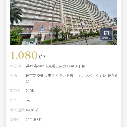
1,080
万円
所在地
兵庫県神戸市東灘区向洋町中３丁目
交通
神戸新交通六甲アイランド線「マリンパーク」駅 徒歩6
分
間取り
2LDK
向き
南
専有面積
64.09㎡
築年月
2001年6月