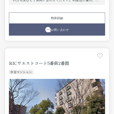
族で暮らすにもピッタリな3LDKです。不動産に関すること
でお悩みを抱えているのであれば、地域に詳しい当社スタ
ッフが住まい探しをサポート致します。こだわりやご要望
物件詳細
などがあれば、お気軽にお問い合わせ下さい。
お問い合わせ
RICウエストコート5番街2番館
中古マンション