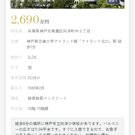
2,690
万円
所在地
兵庫県神戸市東灘区向洋町中５丁目
交通
神戸新交通六甲アイランド線「アイランド北口」駅 徒
歩7分
間取り
3LDK
向き
西
専有面積
63.98㎡
築年月
1988年2月
構造
鉄骨鉄筋コンクリート
所在階
14階/15階建
徒歩8分の場所に神戸市立向洋小学校があります。バルコニ
ーの広さは11.04平米です。すぐに入居できるので、お急ぎ
の方も安心してお問い合わせください。利便性に優れ、家