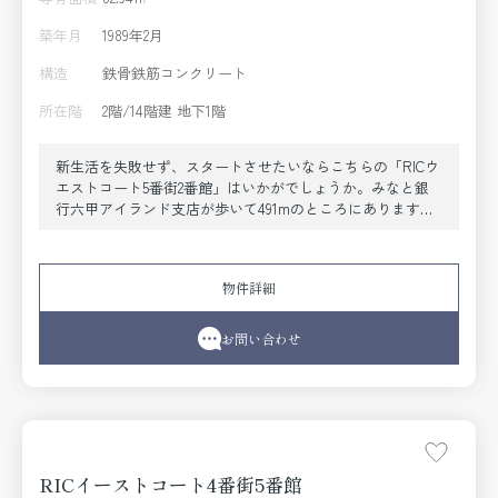
築年月
1989年2月
構造
鉄骨鉄筋コンクリート
所在階
2階/14階建 地下1階
新生活を失敗せず、スタートさせたいならこちらの「RICウ
エストコート5番街2番館」はいかがでしょうか。みなと銀
行六甲アイランド支店が歩いて491mのところにあります。
新生活をはじめる方にお勧めな3LDKの物件があります。安
心のオートロック設備で、女性にもおすすめできる物件で
す。不動産のことでお悩みなら、先ずは当社をお尋ねくだ
物件詳細
さい。経験豊富なプロのスタッフがお客様のお悩みを解消
いたします。ご連絡はメール又はお電話にてお待ちしてお
ります。
お問い合わせ
RICイーストコート4番街5番館