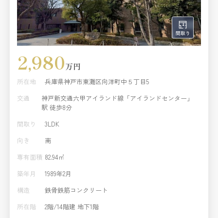
2,980
万円
所在地
兵庫県神戸市東灘区向洋町中５丁目5
交通
神戸新交通六甲アイランド線「アイランドセンター」
駅 徒歩8分
間取り
3LDK
向き
南
専有面積
82.94㎡
築年月
1989年2月
構造
鉄骨鉄筋コンクリート
所在階
2階/14階建 地下1階