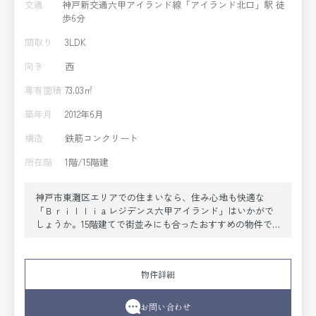
交通
神戸新交通六甲アイランド線「アイランド北口」駅 徒
歩6分
間取り
3LDK
向き
西
専有面積
73.03㎡
築年月
2012年6月
構造
鉄筋コンクリート
所在階
1階/15階建
神戸市東灘区エリアでの住まいなら、住み心地も快適な
「Ｂｒｉｌｌｉａレジデンス六甲アイランド」はいかがで
しょうか。15階建てで街並みにも合ったおすすめの物件で
す。立地条件の良い中古マンションは生活の質を高めてく
れます。オートロック付き物件には部外者が無断で立ち入
る事がないという安心感があります。お引越しをするな
物件詳細
ら、生活に欠かせない施設が揃っている神戸市東灘区で新
たな住まいをお求めください。当社スタッフが新生活を快
適にスタートできるよう、しっかりとサポート致します。
お問い合わせ