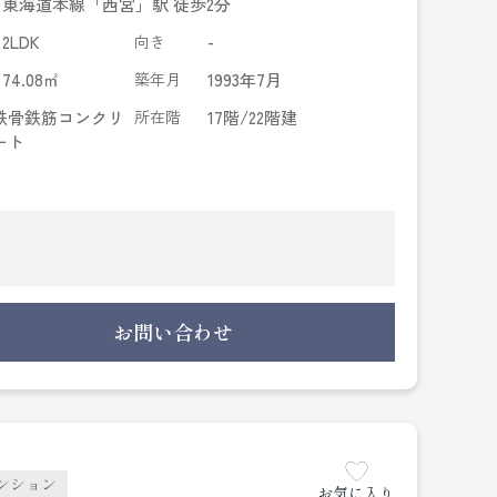
東海道本線「西宮」駅 徒歩2分
2LDK
向き
-
74.08㎡
築年月
1993年7月
鉄骨鉄筋コンクリ
所在階
17階/22階建
ート
色を一望できます。
お問い合わせ
ンション
お気に入り