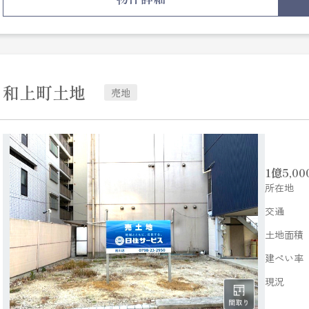
和上町土地
売地
1
億
5,00
所在地
交通
土地面積
建ぺい率
現況