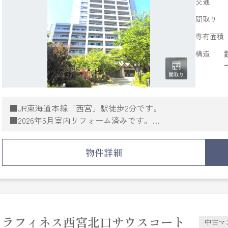
交通
間取り
専有面積
構造
■JR東海道本線「西宮」駅徒歩2分です。
■2026年5月室内リフォーム済みです。
■リフォーム後も安心のJIO瑕疵保険付き物件です。
■17階の角住戸につき、眺望良好。西宮市の北・東2方の景
物件詳細
■物入れが計4か所あり、収納力豊富です。
■食器洗乾燥機や浴室乾燥機など、設備充実。
■東向きバルコニー有り。
■オートロック付きの住まいです。
ラフィネス西宮北口サウスコート
中古マ