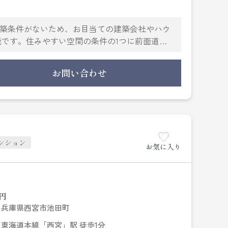
建築条件がないため、お目当ての建築会社やハウ
です。住みやすい空間の条件の1つに前面道路
の方にオススメの売地です。お客様の住まいに
にぜひお任せください。お客様の住まい探しを全
お問い合わせ
^_^)
ンション
お気に入り
円
兵庫県西宮市池田町
東海道本線「西宮」駅 徒歩1分