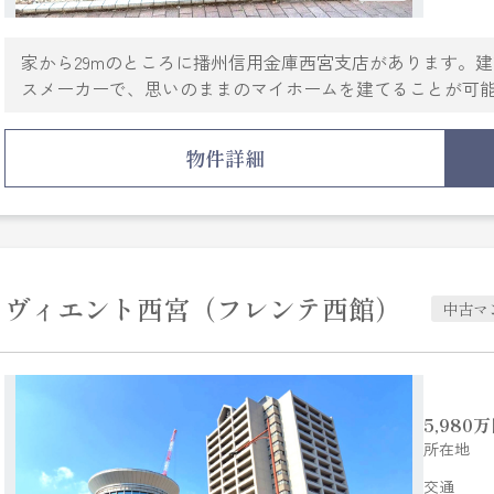
家から29mのところに播州信用金庫西宮支店があります。
スメーカーで、思いのままのマイホームを建てることが可能
が6m以上あるところを入れてみては。土地の購入をご検討
求める条件は何ですか。住まい探しは、実績と信頼の当社
物件詳細
力でお手伝いいたします。お問い合わせをお待ちしております(
ヴィエント西宮（フレンテ西館）
中古マ
5,980
万
所在地
交通