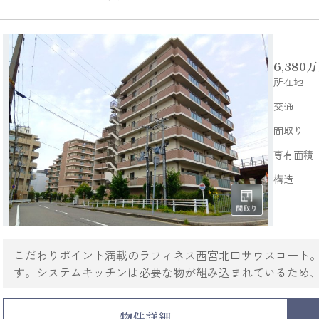
6,380
万
所在地
交通
間取り
専有面積
構造
こだわりポイント満載のラフィネス西宮北口サウスコート。
す。システムキッチンは必要な物が組み込まれているため
設備のキッチンを備えた4LDK。不動産の購入をご検討さ
生活を快適にスタートできるよう、当社スタッフがしっか
物件詳細