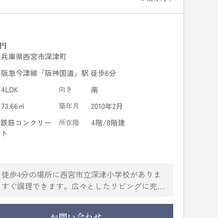
円
兵庫県西宮市深津町
阪急今津線「阪神国道」駅 徒歩6分
4LDK
向き
南
73.66㎡
築年月
2010年2月
鉄筋コンクリー
所在階
4階/8階建
ト
徒歩4分の場所に西宮市立深津小学校がありま
、すぐ調理できます。広々としたリビングに充実
れているなら、西宮市ではいかがでしょうか。新
りとサポートいたします。
お問い合わせ