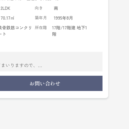
2LDK
向き
南
70.17㎡
築年月
1995年8月
鉄骨鉄筋コンクリ
所在階
17階/17階建 地下1
ート
階
てまいりますので、
お任せくださいませ。
お問い合わせ