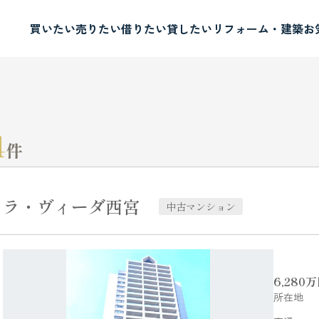
買いたい
売りたい
借りたい
貸したい
リフォーム・建築
お
4
件
ラ・ヴィーダ西宮
中古マンション
6,280
万
所在地