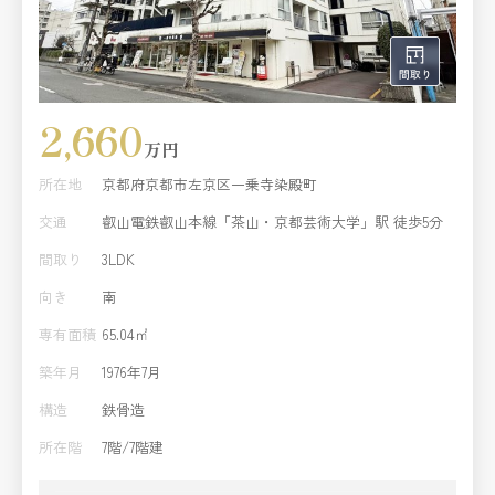
2,660
万円
所在地
京都府京都市左京区一乗寺染殿町
交通
叡山電鉄叡山本線「茶山・京都芸術大学」駅 徒歩5分
間取り
3LDK
向き
南
専有面積
65.04㎡
築年月
1976年7月
構造
鉄骨造
所在階
7階/7階建