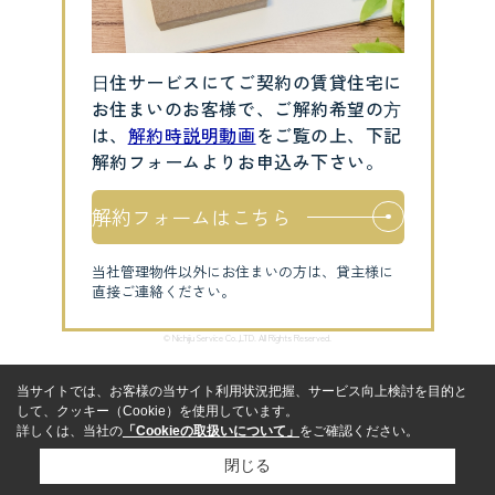
⽇住サービスにてご契約の賃貸住宅に
お住まいのお客様で、ご解約希望の⽅
は、
解約時説明動画
をご覧の上、下記
解約フォームよりお申込み下さい。
解約フォームはこちら
当社管理物件以外にお住まいの方は、貸主様に
直接ご連絡ください。
© Nichiju Service Co.,LTD. All Rights Reserved.
当サイトでは、お客様の当サイト利用状況把握、サービス向上検討を目的と
して、クッキー（Cookie）を使用しています。
詳しくは、当社の
「Cookieの取扱いについて」
をご確認ください。
閉じる