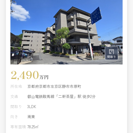
2,490
万円
所在地
京都府京都市左京区静市市原町
交通
叡山電鉄鞍馬線「二軒茶屋」駅 徒歩2分
間取り
3LDK
向き
南東
専有面積
78.25㎡