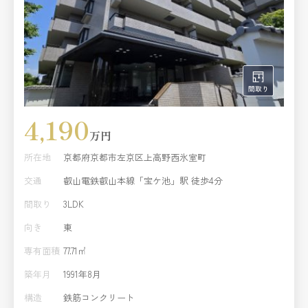
4,190
万円
所在地
京都府京都市左京区上高野西氷室町
交通
叡山電鉄叡山本線「宝ケ池」駅 徒歩4分
間取り
3LDK
向き
東
専有面積
77.71㎡
築年月
1991年8月
構造
鉄筋コンクリート