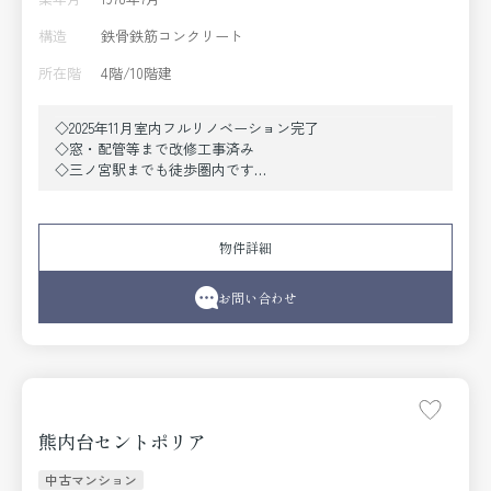
構造
鉄骨鉄筋コンクリート
所在階
4階/10階建
◇2025年11月室内フルリノベーション完了
◇窓・配管等まで改修工事済み
◇三ノ宮駅までも徒歩圏内です
◇新神戸駅まで徒歩2分
◇4階部分の角部屋・3DKから2LDKに間取り変更実施
◇エレベーター各階停止
物件詳細
◇陽当たり通風良好です
お問い合わせ
熊内台セントポリア
中古マンション