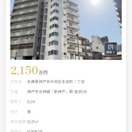
んなど、毎日の家事をサポートする設備も豊富に搭載。忙
しい日々にゆとりを生み出す、機能性の高い住まいです。
立地・性能・設備の三拍子が揃った、ワンランク上の新築
住宅。ぜひ現地にてご体感ください。
2,150
万円
所在地
兵庫県神戸市中央区生田町１丁目
交通
神戸市北神線「新神戸」駅 徒歩2分
間取り
2LDK
向き
東
専有面積
62.01㎡
築年月
1978年7月