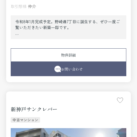
取引態様
仲介
令和8年1月完成予定。野崎通7丁目に誕生する、ぜひ一度ご
覧いただきたい新築一邸です。
阪急「春日野道」駅徒歩約9分、JR「新神戸」駅徒歩約11分
の2駅利用可能な立地。通勤・通学はもちろん、各方面への
アクセスも良好です。
物件詳細
高断熱・省エネ性能を備えたZEH仕様で、環境にも家計に
もやさしい住まい。快適性と経済性を兼ね備えています。
お問い合わせ
LDKはゆとりの約20帖。床暖房付きで、寒い季節も足元から
暖かく、ご家族皆さまでくつろげる空間です。
アイランドキッチンを採用し、扉付き収納やカップボード
を完備。生活感を抑えた、すっきりとした美しいLDKを実
現しました。
新神戸サンクレバー
さらに、SCLやWICなど収納スペースも充実。住まい全体を
中古マンション
すっきりと保てます。
タッチレス水栓・ミストカワック・食器洗乾燥機・乾太く