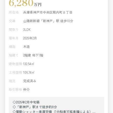
6,280
万円
所在地
兵庫県神戸市中央区熊内町８丁目
交通
山陽新幹線「新神戸」駅 徒歩10分
間取り
3LDK
築年月
2026年2月
構造
木造
階建て
2階建 地下1階
建物面積
132.54㎡
土地面積
106.74㎡
現況
完成済み
取引態様
仲介
◇2026年2月中旬築
◇「新神戸」駅まで徒歩約8分
◇電動シャッター車庫完備（1台駐車可能車種による）