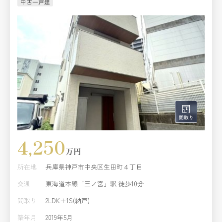
中古一戸建
4,250
万円
所在地
兵庫県神戸市中央区生田町４丁目
交通
東海道本線「三ノ宮」駅 徒歩10分
間取り
2LDK＋1S(納戸)
築年月
2019年5月