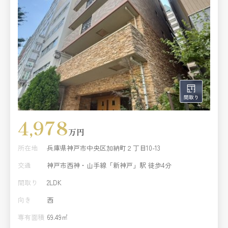
4,978
万円
所在地
兵庫県神戸市中央区加納町２丁目10-13
交通
神戸市西神・山手線「新神戸」駅 徒歩4分
間取り
2LDK
向き
西
専有面積
69.49㎡