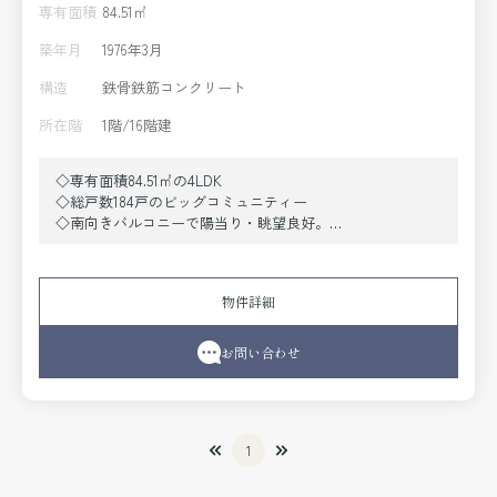
専有面積
84.51㎡
築年月
1976年3月
構造
鉄骨鉄筋コンクリート
所在階
1階/16階建
◇専有面積84.51㎡の4LDK
◇総戸数184戸のビッグコミュニティー
◇南向きバルコニーで陽当り・眺望良好。
◇令和7年7月リフォーム済
◇市営地下鉄新神戸駅迄徒歩12分
物件詳細
お問い合わせ
1