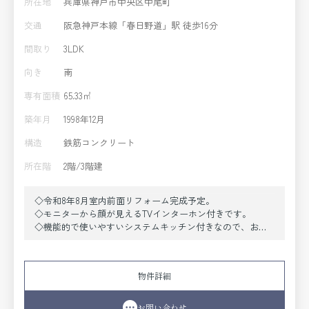
所在地
兵庫県神戸市中央区中尾町
交通
阪急神戸本線「春日野道」駅 徒歩16分
間取り
3LDK
向き
南
専有面積
65.33㎡
築年月
1998年12月
構造
鉄筋コンクリート
所在階
2階/3階建
◇令和8年8月室内前面リフォーム完成予定。
◇モニターから顔が見えるTVインターホン付きです。
◇機能的で使いやすいシステムキッチン付きなので、お料
理を楽しめます。
◇お洒落が好きな方にお薦めなウォークインクロゼットで
す。
物件詳細
お問い合わせ