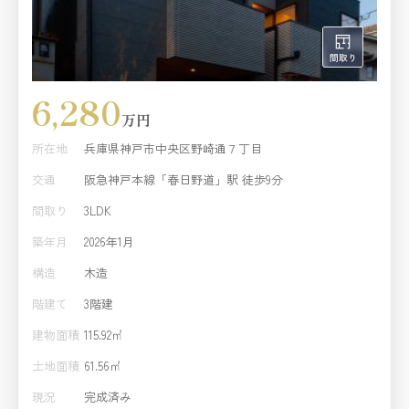
6,280
万円
所在地
兵庫県神戸市中央区野崎通７丁目
交通
阪急神戸本線「春日野道」駅 徒歩9分
間取り
3LDK
築年月
2026年1月
構造
木造
階建て
3階建
建物面積
115.92㎡
土地面積
61.56㎡
現況
完成済み