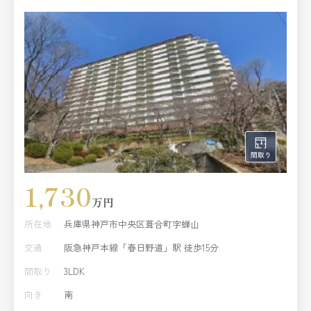
1,730
万円
所在地
兵庫県神戸市中央区葺合町字蝉山
交通
阪急神戸本線「春日野道」駅 徒歩15分
間取り
3LDK
向き
南