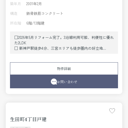
築年月
2001年2月
構造
鉄骨鉄筋コンクリート
所在階
6階/13階建
□2026年5月リフォーム完了。3沿線利用可能、利便性に優れ
た2LDK
□ 新神戸駅徒歩4分、三宮エリアも徒歩圏内の好立地
□ 専有面積69.49㎡・バルコニー12.62㎡のゆとりある住空間
□洋室2部屋それぞれにWICを設け、お洋服や荷物をすっき
り収納できます。
物件詳細
□ オートロック・TVモニター付インターホン・宅配ボック
スを備え、安心・快適な暮らしをサポート。
お問い合わせ
生田町4丁目戸建