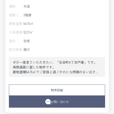
構造
木造
階建て
3階建
建物面積
94.76㎡
土地面積
52.27㎡
現況
空家
取引態様
媒介
ぜひ一度見ていただきたい、「生田町4丁目戸建」です。
南側道路に面した物件です。
建物面積94.76㎡でご家族と過ごすのにも問題のない広さで
す。
令和元年5月築の物件です。
快適なお住まいを見つけて、新しい生活をスタートさせま
物件詳細
しょう。
これから先のあなたの生活を豊かにする不動産に出会えま
す。
お問い合わせ
ぜひご検討ください。