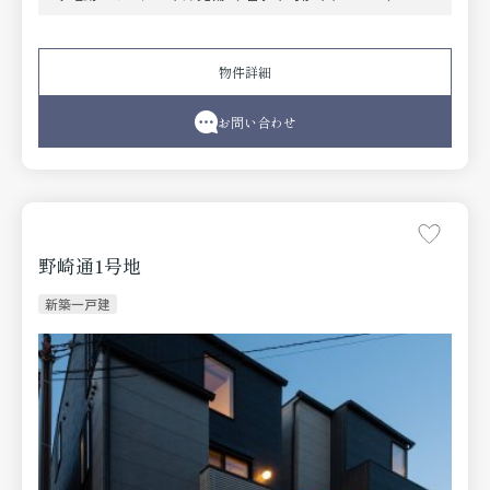
◇玄関収納豊富
◇3LDK＋2S（納戸）
◇LDK約19.8帖
物件詳細
◇キッチン・洗面室からデッキスペースに出入り可能
お問い合わせ
野崎通1号地
新築一戸建