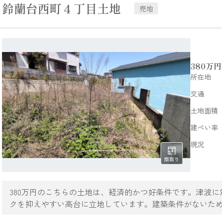
鈴蘭台西町４丁目土地
売地
380
万円
所在地
交通
土地面積
建ぺい率
現況
380万円のこちらの土地は、経済的かつ好条件です。津波
クを抑えやすい高台に立地しています。建築条件がないた
いのままのマイホームを建てることが可能です。環境の良