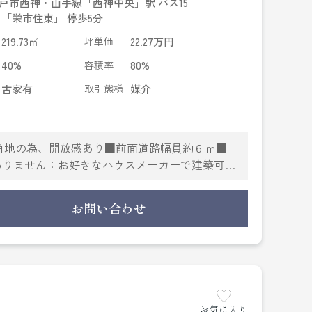
戸市西神・山手線「西神中央」駅 バス15
 「栄市住東」 停歩5分
219.73㎡
坪単価
22.27万円
40%
容積率
80%
古家有
取引態様
媒介
南西角地の為、開放感あり■前面道路幅員約６ｍ■
ありません：お好きなハウスメーカーで建築可■
5分。西神中央駅から三宮駅まで電車約33分。
合わせて、建物建築会社のご紹介も承ります。
お問い合わせ
中央・区役所あり
免除
お気に入り