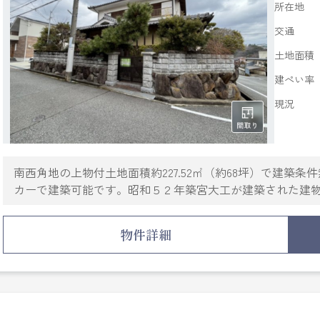
所在地
交通
土地面積
建ぺい率
現況
南西角地の上物付土地面積約227.52㎡（約68坪）で建築
カーで建築可能です。昭和５２年築宮大工が建築された建
物件詳細