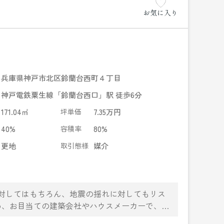
お気に入り
兵庫県神戸市北区鈴蘭台西町４丁目
神戸電鉄粟生線「鈴蘭台西口」駅 徒歩6分
171.04㎡
坪単価
7.35万円
40%
容積率
80%
更地
取引態様
媒介
に対してはもちろん、地震の揺れに対してもリス
め、お目当ての建築会社やハウスメーカーで、思
いエリアにある売地です。自分のライフスタイル