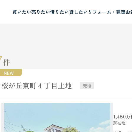
買いたい
売りたい
借りたい
貸したい
リフォーム・建築
お
7
件
NEW
桜が丘東町４丁目土地
売地
1,480
万
所在地