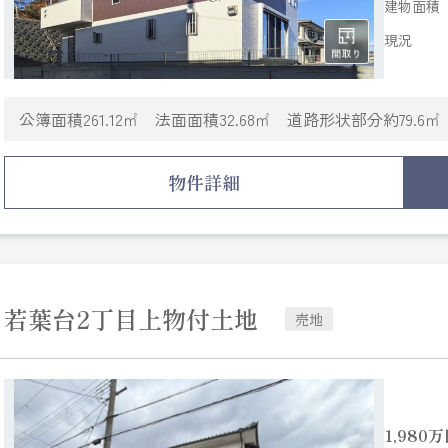
建物面積
現況
公簿面積261.12㎡ 法面面積32.68㎡ 道路形状部分約79.6㎡
物件詳細
若葉台2丁目上物付土地
売地
1,980
万