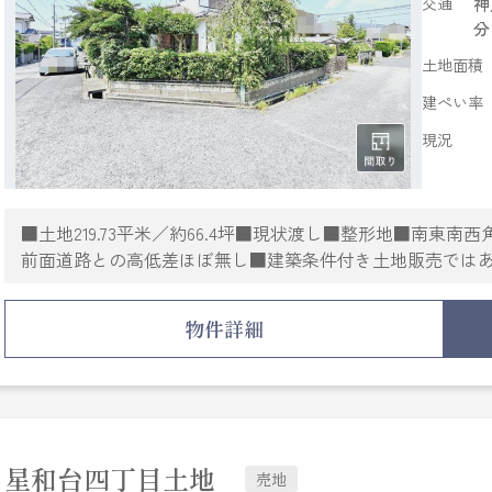
交通
神
分
土地面積
建ぺい率
現況
■土地219.73平米／約66.4坪■現状渡し■整形地■南東
前面道路との高低差ほぼ無し■建築条件付き土地販売では
ライフライン：都市ガス・公共上下水■西神中央駅へバス約1
木幡駅・栄駅・押部谷駅も使える立地■資金計画ご予算に
物件詳細
◎西神中央駅にエキソアレ西神中央・ミリオンタウン西神
◎近隣にキリン堂・ナフコ・コープ・コンビニあり
この立地広さでこの価格はおすすめです。
⇒詳細・ご見学は、担当・原井まで
※売主の建物の契約不適合責任免責・建物設備の修補義務
※地区計画(桜が丘地区)※桜が丘地区まちづくり協定
星和台四丁目土地
売地