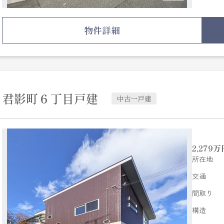
物件詳細
君影町６丁目戸建
中古一戸建
2,279
万
所在地
交通
間取り
構造