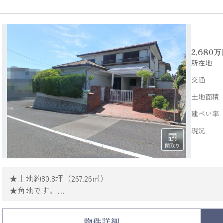
2,680
万
所在地
交通
土地面積
建ぺい率
現況
★土地約80.8坪（267.26㎡）
★角地です。
★建築条件付土地販売ではありません。
お好きなハウスメーカー、工務店で建築可能です。
物件詳細