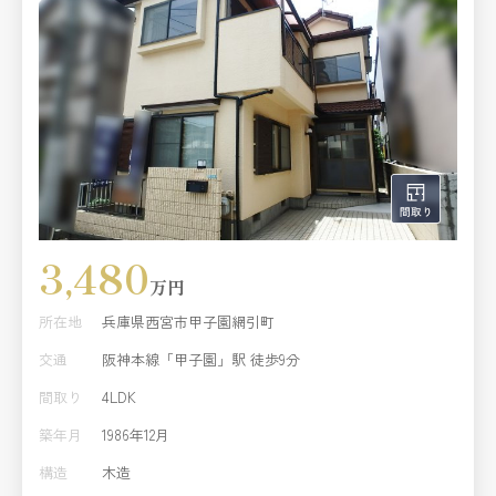
3,480
万円
所在地
兵庫県西宮市甲子園網引町
交通
阪神本線「甲子園」駅 徒歩9分
間取り
4LDK
築年月
1986年12月
構造
木造