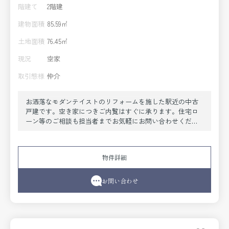
階建て
2階建
建物面積
85.59㎡
土地面積
76.45㎡
現況
空家
取引態様
仲介
お洒落なモダンテイストのリフォームを施した駅近の中古
戸建です。空き家につきご内覧はすぐに承ります。住宅ロ
ーン等のご相談も担当者までお気軽にお問い合わせくださ
い。
物件詳細
お問い合わせ