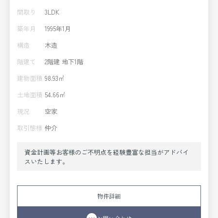
間取り
3LDK
築年月
1995年1月
構造
木造
階建て
2階建 地下1階
建物面積
98.93㎡
土地面積
54.66㎡
現況
空家
取引態様
仲介
資金計画等お客様のご不明点を経験豊富な担当がアドバイ
スいたします。
物件詳細