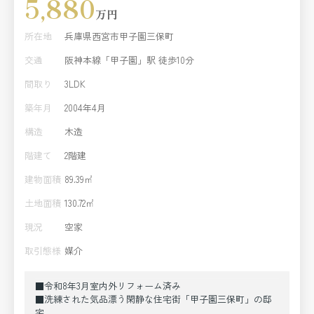
5,880
万円
所在地
兵庫県西宮市甲子園三保町
交通
阪神本線「甲子園」駅 徒歩10分
間取り
3LDK
築年月
2004年4月
構造
木造
階建て
2階建
建物面積
89.39㎡
土地面積
130.72㎡
現況
空家
取引態様
媒介
■令和8年3月室内外リフォーム済み
■洗練された気品漂う閑静な住宅街「甲子園三保町」の邸
宅