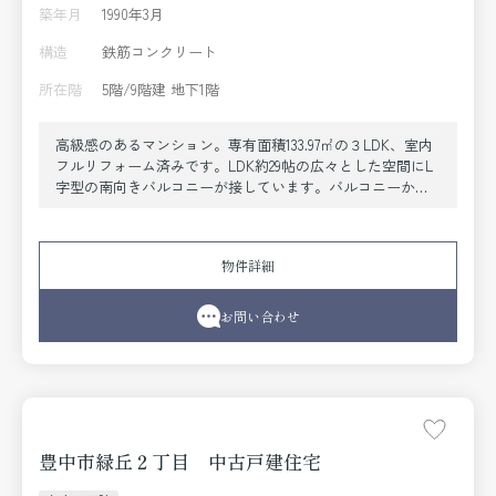
築年月
1990年3月
構造
鉄筋コンクリート
所在階
5階/9階建 地下1階
高級感のあるマンション。専有面積133.97㎡の３LDK、室内
フルリフォーム済みです。LDK約29帖の広々とした空間にL
字型の南向きバルコニーが接しています。バルコニーから
の日当たり、風通し、眺望良好。コンシェルジュによる安
心安全と快適さ。大阪モノレール少路駅まで徒歩7分とアク
セスも良し。市立少路小学校まで徒歩4分。市立第十一中学
物件詳細
校まで徒歩5分。スーパーも徒歩圏内に3件ございます。閑
静な住宅街で落ち着いた住環境が魅力です。子育てにも理
想的な環境です。
お問い合わせ
豊中市緑丘２丁目 中古戸建住宅