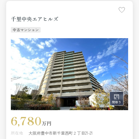
■マルヤス東豊中店 約650ｍ
■サンディ 豊中泉丘店 約900ｍ
千里中央エアヒルズ
この物件の詳細や現地案内希望などは、日住サービス千里
中央店の阿部俊介までお気軽にお問い合わせください。
中古マンション
6,780
万円
所在地
大阪府豊中市新千里西町２丁目21-21