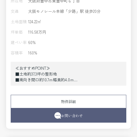
所在地
大阪府豊中市東豊中町６丁目
交通
大阪モノレール本線「少路」駅 徒歩20分
土地面積
124.22㎡
坪単価
116.58万円
建ぺい率
60%
容積率
160%
≪おすすめPOINT≫
■土地約37.3坪の整形地
■南向き間口約10.7ｍ幅員約4.0ｍ
■建築条件付きの土地販売ではありません。
■ハウスメーカー・工務店ご紹介できます。
物件詳細
≪周辺環境≫
周辺徒歩圏内にスーパーマーケットが豊富
■フレンドマート豊中熊野店 約235m
お問い合わせ
■コープこうべ コープ東豊中店 約550ｍ
■フレスコ熊野店 約568ｍ
■シェフカワカミ東豊中店 約591ｍ