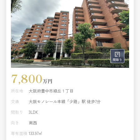
7,800
万円
所在地
大阪府豊中市緑丘１丁目
交通
大阪モノレール本線「少路」駅 徒歩7分
間取り
3LDK
向き
南西
専有面積
133.97㎡