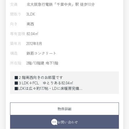
交通
北大阪急行電鉄「千里中央」駅 徒歩10分
間取り
3LDK
向き
南西
専有面積
82.04㎡
築年月
2012年8月
構造
鉄筋コンクリート
所在階
2階/13階建 地下1階
■２階南西向きのお部屋です
■３LDK+FCL ゆとりある82.04㎡
■LDKは広々約17.7帖・LDに床暖房完備
■W2550のシステムにはビルトイン食洗機
■浴室UBは広々1418サイズ・浴室換気乾燥暖房機付き
物件詳細
■廊下ファミリークローゼットをはじめ各居室に収納あり
■奥行約2.0ｍの広々バルコニーにはスロップシンクあり
お問い合わせ
■自走式駐車場（空き都度要確認）