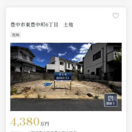
■インナーバルコニーにはハンモックフック
■屋外水栓３カ所・自動散水
■各居室収納・廊下収納など収納豊富
※別途堀込車庫あり（種類：車庫、構造：コンクリートブ
豊中市東豊中町6丁目 土地
ロック造平家建、床面積17.10㎡、昭和43年１月建築）
※契約不適合免責・設備の修復義務免除
売地
4,380
万円