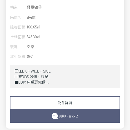
構造
軽量鉄骨
階建て
2階建
建物面積
160.65㎡
土地面積
343.30㎡
現況
空家
取引態様
媒介
□5LDK+WICL+SICL
□充実の設備・収納
■LDに床暖房完備
■キッチンに食洗機・浄水器・IHコンロ
■浴室1620に窓・TV・浴室暖房乾燥
■トイレ２か所・温水洗浄便座・手洗い
物件詳細
■洗面室に洗面ボウル２か所・洗面ルームヒーター完備
■ランドリールーム＆パントリーにスロップシンク
■１階和室は客間として、床の間・雪見障子
お問い合わせ
■エコキュート・24時間換気
■２階洋室をセカンドリビングとして利用可能