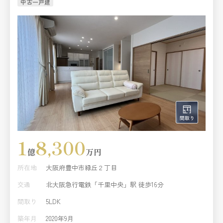
中古一戸建
1
8,300
億
万円
所在地
大阪府豊中市緑丘２丁目
交通
北大阪急行電鉄「千里中央」駅 徒歩16分
間取り
5LDK
築年月
2020年9月