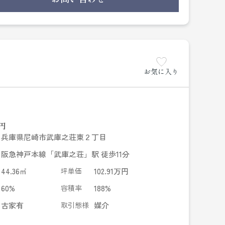
濯パン）
お気に入り
円
兵庫県尼崎市武庫之荘東２丁目
阪急神戸本線「武庫之荘」駅 徒歩11分
44.36㎡
坪単価
102.91万円
60%
容積率
188%
古家有
取引態様
媒介