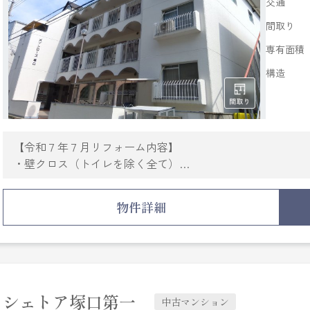
交通
間取り
専有面積
構造
【令和７年７月リフォーム内容】
・壁クロス（トイレを除く全て）
・フローリング・ドア取替（洋室・廊下）
・クローゼット設置（バルコニー側洋室）
物件詳細
・クッションフロア貼替（洗面・トイレ）
シェトア塚口第一
中古マンション