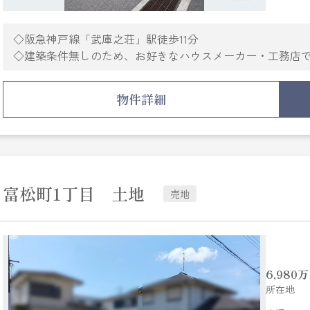
◇阪急神戸線「武庫之荘」駅徒歩11分
◇建築条件無しのため、お好きなハウスメーカー・工務店
◇尼崎市立武庫庄小学校 約474m(徒歩6分）
尼崎市立武庫東中学校 約973ｍ（徒歩13分）
物件詳細
◇500ｍ圏内にスーパー・ドラッグストア・コンビニエンス
買物施設が充実しており生活し易い環境です
富松町1丁目 土地
売地
6,980
万
所在地