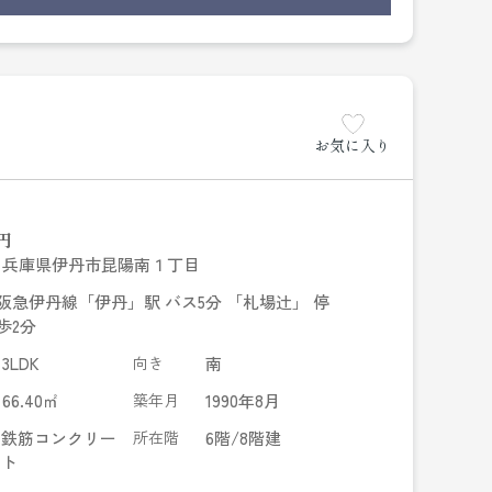
お気に入り
円
兵庫県伊丹市昆陽南１丁目
阪急伊丹線「伊丹」駅 バス5分 「札場辻」 停
歩2分
3LDK
向き
南
66.40㎡
築年月
1990年8月
鉄筋コンクリー
所在階
6階/8階建
ト