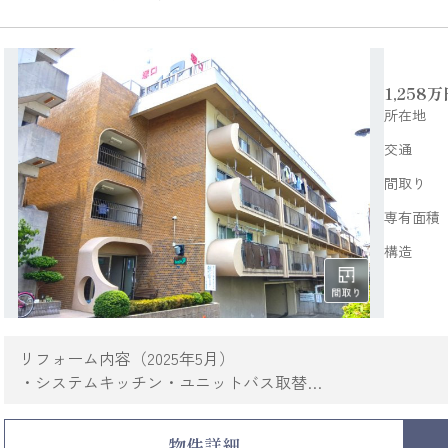
1,258
万
所在地
交通
間取り
専有面積
構造
リフォーム内容（2025年5月）
・システムキッチン・ユニットバス取替
・トイレ一式（温水洗浄便座）・洗面台取替
・TVモニターホン付インターフォン・下駄箱・網戸取替
物件詳細