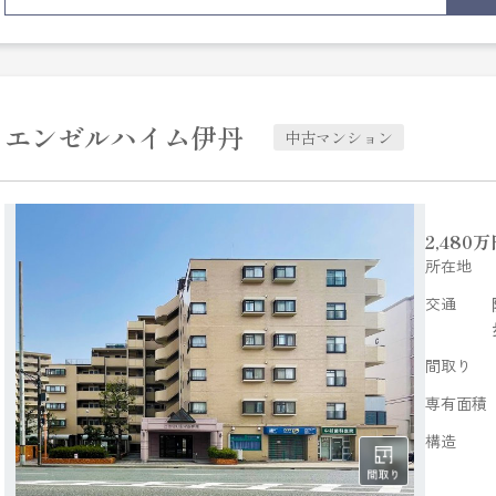
エンゼルハイム伊丹
中古マンション
2,480
万
所在地
交通
間取り
専有面積
構造