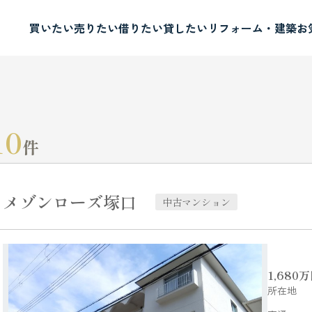
買いたい
売りたい
借りたい
貸したい
リフォーム・建築
お
10
件
メゾンローズ塚口
中古マンション
1,680
万
所在地