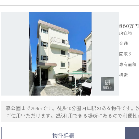
860
万円
所在地
交通
間取り
専有面積
構造
森公園まで264mです。徒歩10分圏内に駅のある物件です
ご使用いただけます。2駅利用できる場所にあるので利便性
境が整う阪急神戸本線塚口周辺は、住みたいエリアとして
討してはいかがでしょうか。
物件詳細