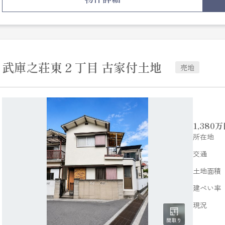
・給湯器・照明器具・配管（給排水・浴室・キッチン・洗
・コンセント（各所スイッチ）・トイレ換気扇取替
・フロアタイル上貼（LDK・洋室・廊下）
・全室クロス貼替・ソフト巾木取替
武庫之荘東２丁目 古家付土地
売地
1,380
万
所在地
交通
土地面積
建ぺい率
現況