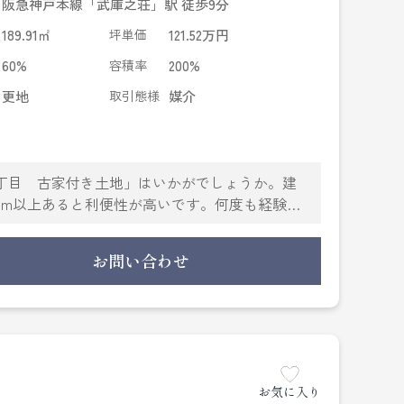
阪急神戸本線「武庫之荘」駅 徒歩9分
189.91㎡
坪単価
121.52万円
60%
容積率
200%
更地
取引態様
媒介
丁目 古家付き土地」はいかがでしょうか。建
0m以上あると利便性が高いです。何度も経験す
場面があります。知識と経験豊富な当社スタッフ
る疑問にも適切にお応えいたします。
お問い合わせ
お気に入り