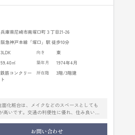
兵庫県尼崎市南塚口町３丁目21-26
阪急神戸本線「塚口」駅 徒歩10分
3LDK
向き
東
59.40㎡
築年月
1974年4月
鉄筋コンクリー
所在階
3階/3階建
ト
。洗面化粧台は、メイクなどのスペースとしても
が高いです。交通の利便性に優れ、住み良い環
注目を集めています。ぜひ、不動産の購入をご検
お問い合わせ