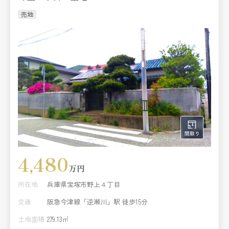
売地
4,480
万円
所在地
兵庫県宝塚市野上４丁目
交通
阪急今津線「逆瀬川」駅 徒歩15分
土地面積
279.13㎡