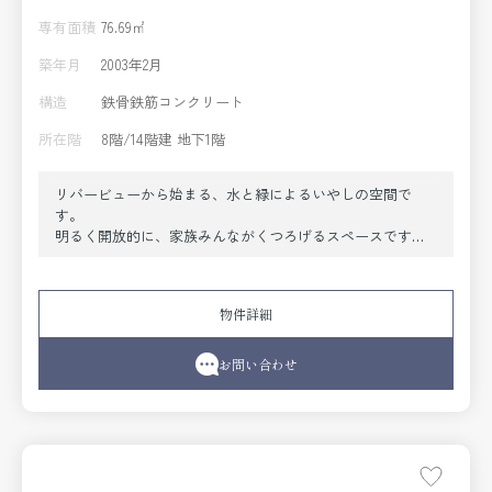
専有面積
76.69㎡
築年月
2003年2月
構造
鉄骨鉄筋コンクリート
所在階
8階/14階建 地下1階
リバービューから始まる、水と緑によるいやしの空間で
す。
明るく開放的に、家族みんながくつろげるスペースです。
みずみずしいリバービューを存分に
享受できるような暮らしはいかがでしょう
か。
物件詳細
お問い合わせ