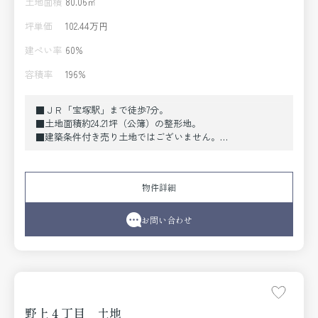
土地面積
80.06㎡
坪単価
102.44万円
建ぺい率
60%
容積率
196%
■ＪＲ「宝塚駅」まで徒歩7分。
■土地面積約24.21坪（公簿）の整形地。
■建築条件付き売り土地ではございません。
■南面道路につき、陽当たり良好。
■宝塚小学校まで約300m、御殿山中学校まで約800ｍ。
物件詳細
お問い合わせ
野上４丁目 土地