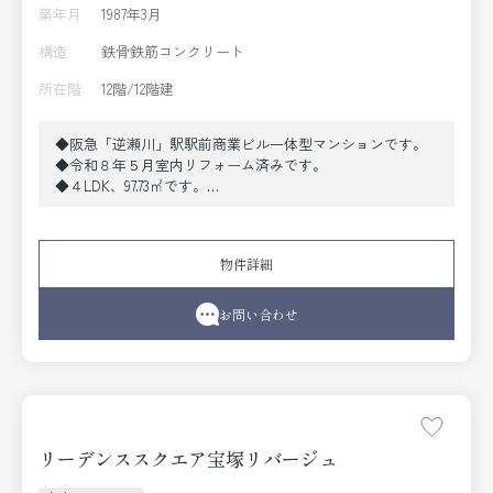
築年月
1987年3月
構造
鉄骨鉄筋コンクリート
所在階
12階/12階建
◆阪急「逆瀬川」駅駅前商業ビル一体型マンションです。
◆令和８年５月室内リフォーム済みです。
◆４LDK、97.73㎡です。
◆１２階で山手側の住宅地を一望することができます。
物件詳細
お問い合わせ
リーデンススクエア宝塚リバージュ