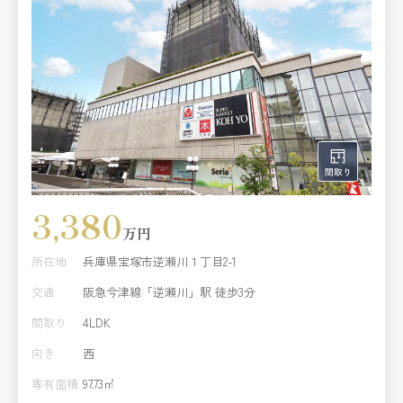
3,380
万円
所在地
兵庫県宝塚市逆瀬川１丁目2-1
交通
阪急今津線「逆瀬川」駅 徒歩3分
間取り
4LDK
向き
西
専有面積
97.73㎡