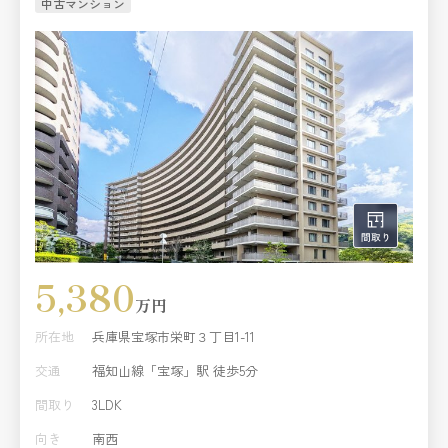
中古マンション
5,380
万円
所在地
兵庫県宝塚市栄町３丁目1-11
交通
福知山線「宝塚」駅 徒歩5分
間取り
3LDK
向き
南西