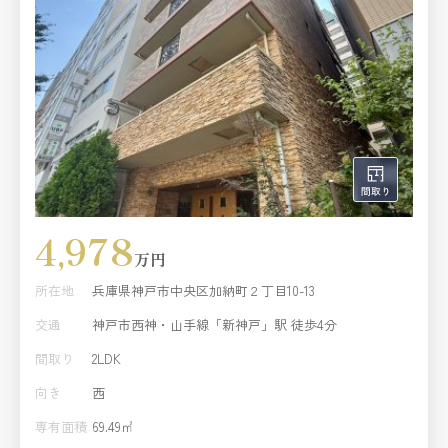
4,978
万円
所在地
兵庫県神戸市中央区加納町２丁目10-13
交通
神戸市西神・山手線「新神戸」駅 徒歩4分
間取り
2LDK
向き
西
専有面積
69.49㎡