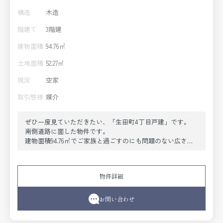
構造
木造
階建て
3階建
建物面積
94.76㎡
土地面積
52.27㎡
現況
空家
取引態様
媒介
ぜひ一度見ていただきたい、「生田町4丁目戸建」です。
南側道路に面した物件です。
建物面積94.76㎡でご家族と過ごすのにも問題のない広さで
す。
令和元年5月築の物件です。
快適なお住まいを見つけて、新しい生活をスタートさせま
物件詳細
しょう。
これから先のあなたの生活を豊かにする不動産に出会えま
す。
お問い合わせ
ぜひご検討ください。