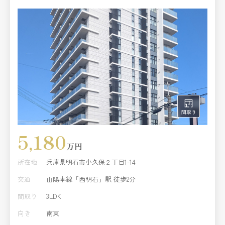
5,180
万円
所在地
兵庫県明石市小久保２丁目1-14
交通
山陽本線「西明石」駅 徒歩2分
間取り
3LDK
向き
南東