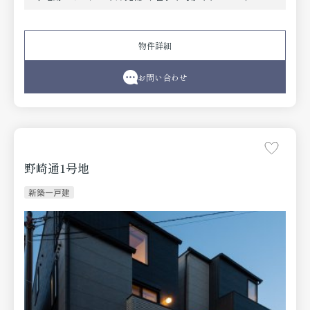
◇玄関収納豊富
◇3LDK＋2S（納戸）
◇LDK約19.8帖
物件詳細
◇キッチン・洗面室からデッキスペースに出入り可能
お問い合わせ
野崎通1号地
新築一戸建