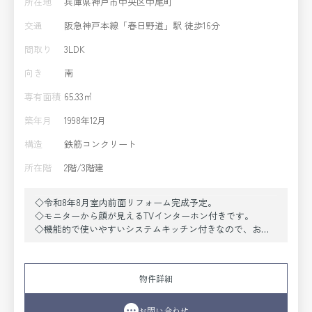
所在地
兵庫県神戸市中央区中尾町
交通
阪急神戸本線「春日野道」駅 徒歩16分
間取り
3LDK
向き
南
専有面積
65.33㎡
築年月
1998年12月
構造
鉄筋コンクリート
所在階
2階/3階建
◇令和8年8月室内前面リフォーム完成予定。
◇モニターから顔が見えるTVインターホン付きです。
◇機能的で使いやすいシステムキッチン付きなので、お料
理を楽しめます。
◇お洒落が好きな方にお薦めなウォークインクロゼットで
す。
物件詳細
お問い合わせ