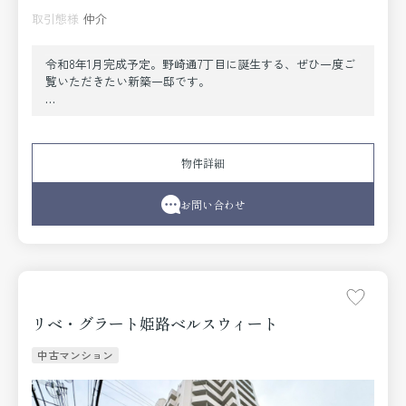
取引態様
仲介
令和8年1月完成予定。野崎通7丁目に誕生する、ぜひ一度ご
覧いただきたい新築一邸です。
阪急「春日野道」駅徒歩約9分、JR「新神戸」駅徒歩約11分
の2駅利用可能な立地。通勤・通学はもちろん、各方面への
アクセスも良好です。
物件詳細
高断熱・省エネ性能を備えたZEH仕様で、環境にも家計に
もやさしい住まい。快適性と経済性を兼ね備えています。
お問い合わせ
LDKはゆとりの約20帖。床暖房付きで、寒い季節も足元から
暖かく、ご家族皆さまでくつろげる空間です。
アイランドキッチンを採用し、扉付き収納やカップボード
を完備。生活感を抑えた、すっきりとした美しいLDKを実
現しました。
リベ・グラート姫路ベルスウィート
さらに、SCLやWICなど収納スペースも充実。住まい全体を
中古マンション
すっきりと保てます。
タッチレス水栓・ミストカワック・食器洗乾燥機・乾太く