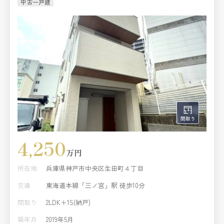
中古一戸建
4,250
万円
所在地
兵庫県神戸市中央区生田町４丁目
交通
東海道本線「三ノ宮」駅 徒歩10分
間取り
2LDK＋1S(納戸)
築年月
2019年5月