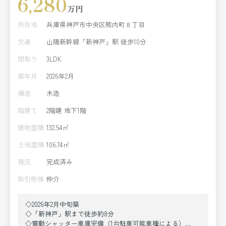
6,280
万円
所在地
兵庫県神戸市中央区熊内町８丁目
交通
山陽新幹線「新神戸」駅 徒歩10分
間取り
3LDK
築年月
2026年2月
構造
木造
階建て
2階建 地下1階
建物面積
132.54㎡
土地面積
106.74㎡
現況
完成済み
取引態様
仲介
◇2026年2月中旬築
◇「新神戸」駅まで徒歩約8分
◇電動シャッター車庫完備（1台駐車可能車種による）