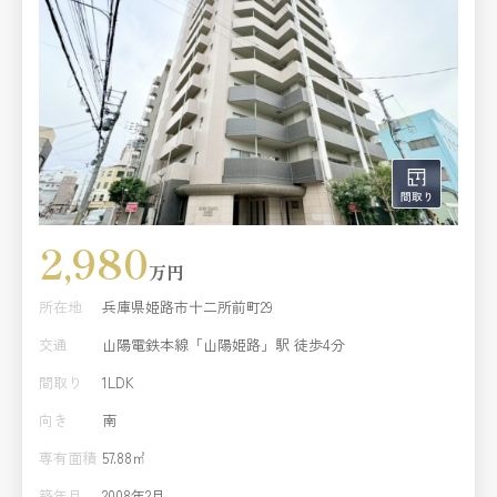
んなど、毎日の家事をサポートする設備も豊富に搭載。忙
しい日々にゆとりを生み出す、機能性の高い住まいです。
立地・性能・設備の三拍子が揃った、ワンランク上の新築
住宅。ぜひ現地にてご体感ください。
2,980
万円
所在地
兵庫県姫路市十二所前町29
交通
山陽電鉄本線「山陽姫路」駅 徒歩4分
間取り
1LDK
向き
南
専有面積
57.88㎡
築年月
2008年2月