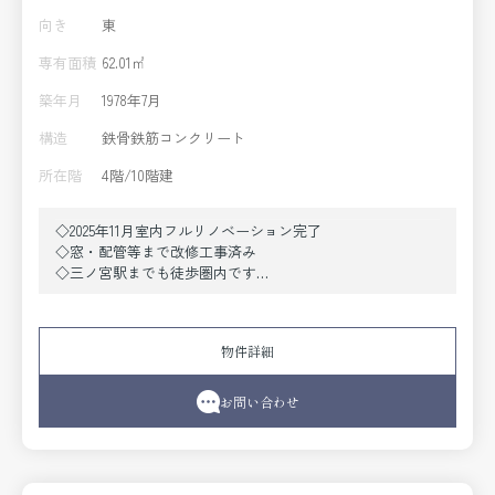
向き
東
専有面積
62.01㎡
築年月
1978年7月
構造
鉄骨鉄筋コンクリート
所在階
4階/10階建
◇2025年11月室内フルリノベーション完了
◇窓・配管等まで改修工事済み
◇三ノ宮駅までも徒歩圏内です
◇新神戸駅まで徒歩2分
◇4階部分の角部屋・3DKから2LDKに間取り変更実施
◇エレベーター各階停止
物件詳細
◇陽当たり通風良好です
お問い合わせ