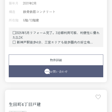
築年月
2001年2月
構造
鉄骨鉄筋コンクリート
所在階
6階/13階建
□2026年5月リフォーム完了。3沿線利用可能、利便性に優れ
た2LDK
□ 新神戸駅徒歩4分、三宮エリアも徒歩圏内の好立地
□ 専有面積69.49㎡・バルコニー12.62㎡のゆとりある住空間
□洋室2部屋それぞれにWICを設け、お洋服や荷物をすっき
り収納できます。
物件詳細
□ オートロック・TVモニター付インターホン・宅配ボック
スを備え、安心・快適な暮らしをサポート。
お問い合わせ
生田町4丁目戸建