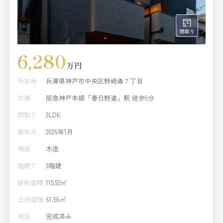
6,280
万円
所在地
兵庫県神戸市中央区野崎通７丁目
交通
阪急神戸本線「春日野道」駅 徒歩9分
間取り
3LDK
築年月
2026年1月
構造
木造
階建て
3階建
建物面積
115.92㎡
土地面積
61.56㎡
現況
完成済み