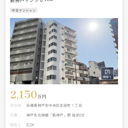
新神戸サンクレバー
中古マンション
2,150
万円
所在地
兵庫県神戸市中央区生田町１丁目
交通
神戸市北神線「新神戸」駅 徒歩2分
間取り
2LDK