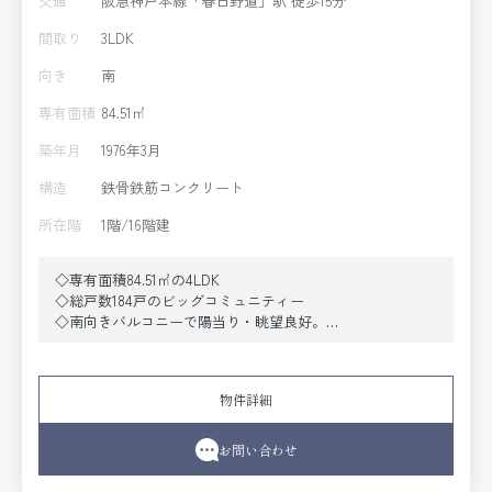
交通
阪急神戸本線「春日野道」駅 徒歩15分
間取り
3LDK
向き
南
専有面積
84.51㎡
築年月
1976年3月
構造
鉄骨鉄筋コンクリート
所在階
1階/16階建
◇専有面積84.51㎡の4LDK
◇総戸数184戸のビッグコミュニティー
◇南向きバルコニーで陽当り・眺望良好。
◇令和7年7月リフォーム済
◇市営地下鉄新神戸駅迄徒歩12分
物件詳細
お問い合わせ