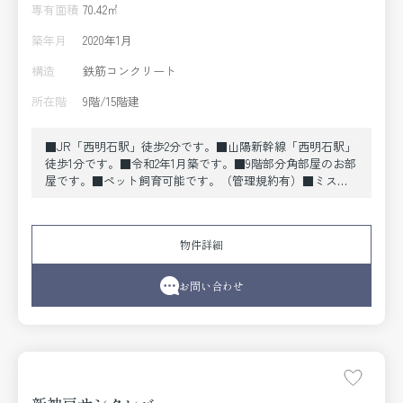
専有面積
70.42㎡
築年月
2020年1月
構造
鉄筋コンクリート
所在階
9階/15階建
■JR「西明石駅」徒歩2分です。■山陽新幹線「西明石駅」
徒歩1分です。■令和2年1月築です。■9階部分角部屋のお部
屋です。■ペット飼育可能です。（管理規約有）■ミスト
サウナ、食器洗乾燥機、床暖房、浴室乾燥機等、設備が充
実です。
物件詳細
お問い合わせ