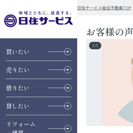
日住サービス総合不動産TOP
お客様の
1
/
1
買いたい
売りたい
借りたい
貸したい
リフォーム
・建築