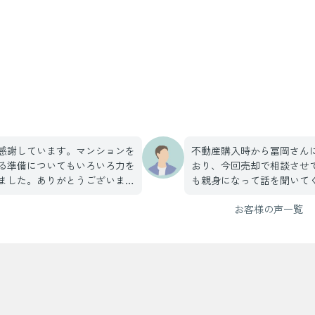
感謝しています。マンションを
不動産購入時から冨岡さん
る準備についてもいろいろ力を
おり、今回売却で相談させ
ました。ありがとうございま
も親身になって話を聞いて
金が動くので、信頼が何より大
に取引する事が出来ました
お客様の声一覧
す。
りましたら、冨岡さんに相
す。