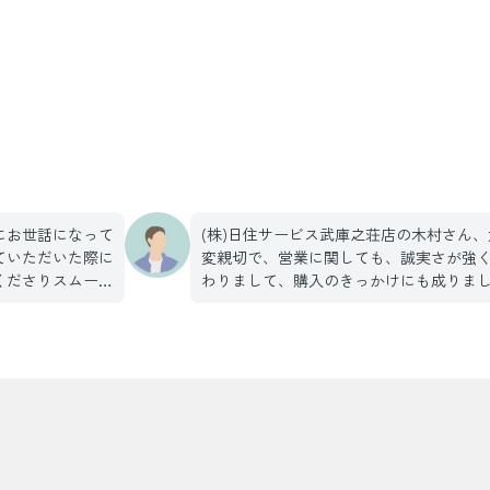
にお世話になって
(株)日住サービス武庫之荘店の木村さん、
ていただいた際に
変親切で、営業に関しても、誠実さが強
くださりスムーズ
わりまして、購入のきっかけにも成りま
。今後も機会があ
た。今後も、不動産に関しては、又木村
談したいと思いま
に声を掛けたいとの思いです。