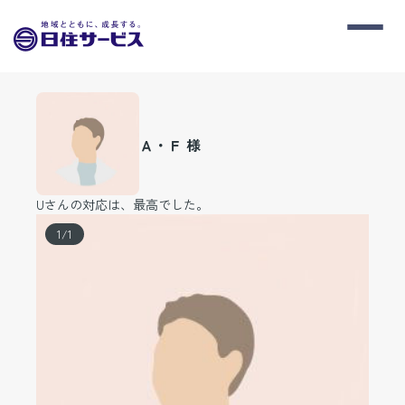
Ａ・Ｆ 様
Uさんの対応は、最高でした。
1
/
1