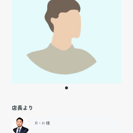
店長より
R・H 様