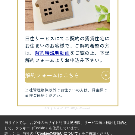
⽇住サービスにてご契約の賃貸住宅に
お住まいのお客様で、ご解約希望の⽅
は、
解約時説明動画
をご覧の上、下記
解約フォームよりお申込み下さい。
解約フォームはこちら
当社管理物件以外にお住まいの方は、貸主様に
直接ご連絡ください。
© Nichiju Service Co.,LTD. All Rights Reserved.
当サイトでは、お客様の当サイト利用状況把握、サービス向上検討を目的と
して、クッキー（Cookie）を使用しています。
詳しくは、当社の
「Cookieの取扱いについて」
をご確認ください。