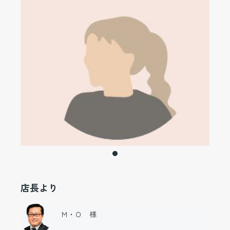
店長より
Ｍ・Ｏ 様