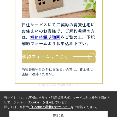
⽇住サービスにてご契約の賃貸住宅に
お住まいのお客様で、ご解約希望の⽅
は、
解約時説明動画
をご覧の上、下記
解約フォームよりお申込み下さい。
解約フォームはこちら
当社管理物件以外にお住まいの方は、貸主様に
直接ご連絡ください。
© Nichiju Service Co.,LTD. All Rights Reserved.
当サイトでは、お客様の当サイト利用状況把握、サービス向上検討を目的と
して、クッキー（Cookie）を使用しています。
詳しくは、当社の
「Cookieの取扱いについて」
をご確認ください。
閉じる