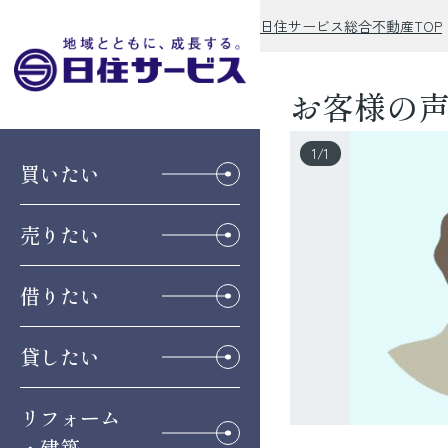
日住サービス総合不動産TOP
お客様の
1
/
1
買いたい
売りたい
借りたい
貸したい
リフォーム
・建築