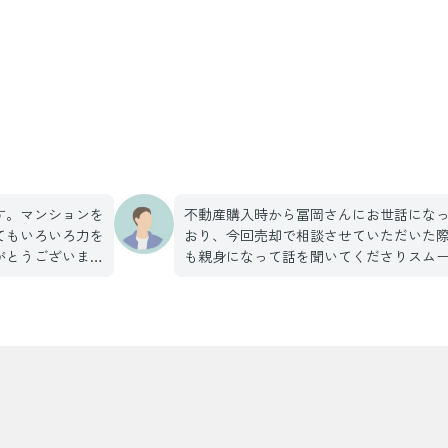
す。マンションを
不動産購入時から冨岡さんにお世話にな
てもいろいろ力を
おり、今回売却で相談させていただいた
がとうございま
も親身になって話を聞いてくださりスム
、信頼が何より大
に取引する事が出来ました。今後も機会
りましたら、冨岡さんに相談したいと思
す。