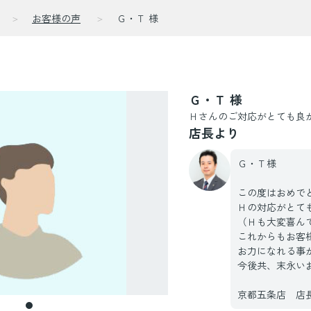
お客様の声
Ｇ・Ｔ 様
声
Ｇ・Ｔ 様
Ｈさんのご対応がとても良
店長より
Ｇ・Ｔ様
この度はおめで
Ｈの対応がとて
（Ｈも大変喜ん
これからもお客
お力になれる事
今後共、末永い
京都五条店 店