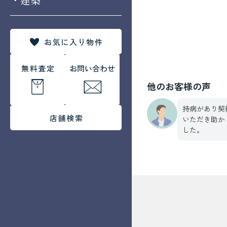
他のお客様の声
持病があり契
いただき助か
した。