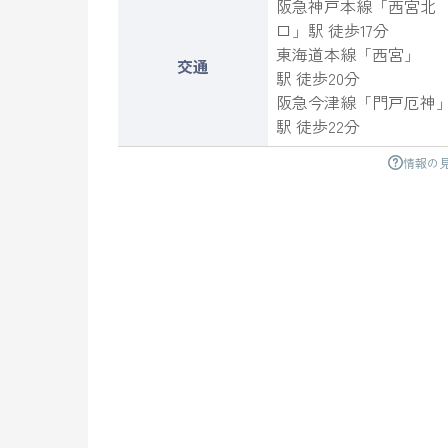
阪急神戸本線
「
西宮北
口
」駅 徒歩17分
東海道本線
「
西宮
」
交通
駅 徒歩20分
阪急今津線
「
門戸厄神
駅 徒歩22分
情報の