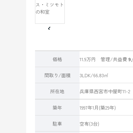
価格
11.9万円
管理/共益費
9
間取り/面積
3LDK/66.83㎡
所在地
兵庫県
西宮市
中屋町
11-2
築年
1997年1月(築29年)
駐車
空有(3台)