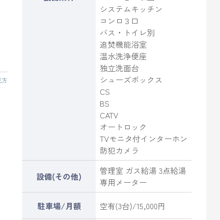
システムキッチン
コンロ３口
バス・トイレ別
追焚機能浴室
」
温水洗浄便座
独立洗面台
シューズボックス
見方
CS
BS
CATV
オートロック
TVモニタ付インターホン
防犯カメラ
管理室 ガス給湯 3点給湯
設備(その他)
専用メーター
駐車場/月額
空有(3台)/15,000円