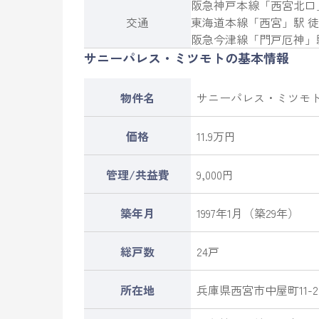
阪急神戸本線
「
西宮北口
交通
東海道本線
「
西宮
」駅 徒
阪急今津線
「
門戸厄神
」
サニーパレス・ミツモトの基本情報
物件名
サニーパレス・ミツモ
価格
11.9万円
管理/共益費
9,000円
築年月
1997年1月（築29年）
総戸数
24戸
所在地
兵庫県
西宮市
中屋町
11-2