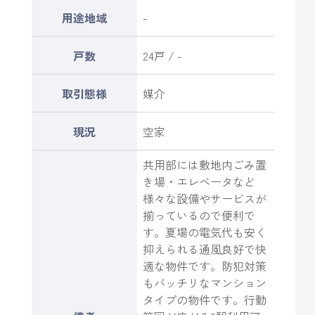
用途地域
-
戸数
24戸 / -
取引態様
媒介
現況
空家
共用部には敷地内ごみ置
き場・エレベータなど
様々な設備やサービスが
揃っているので便利で
す。夏場の電気代も安く
抑えられる通風良好で快
適な物件です。防犯対策
もバッチリなマンション
タイプの物件です。行動