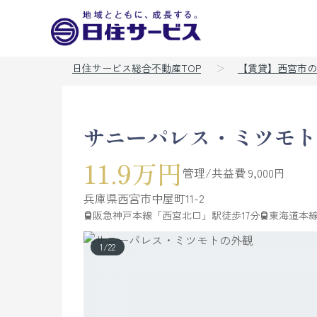
日住サービス総合不動産TOP
【賃貸】西宮市の
サニーパレス・ミツモト
11.9万円
管理/共益費 9,000円
兵庫県
西宮市
中屋町
11-2
阪急神戸本線「西宮北口」駅徒歩17分
東海道本線
1
/
22