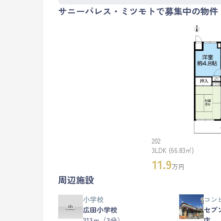
サニーパレス・ミツモトで募集中の物件
202
3LDK (66.83㎡)
11.9
万円
周辺施設
小学校
コン
広田小学校
セブ
213ｍ（3分）
店