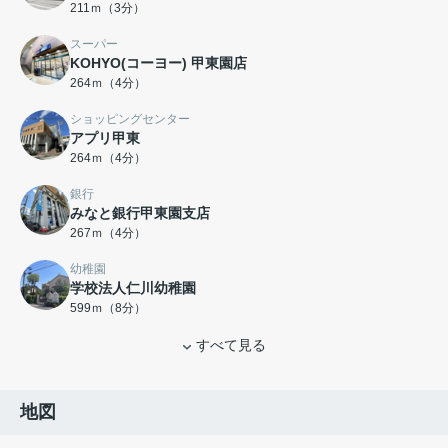
211ｍ（3分）
スーパー
KOHYO(コーヨー) 甲東園店
264ｍ（4分）
ショッピングセンター
アプリ甲東
264ｍ（4分）
銀行
みなと銀行甲東園支店
267ｍ（4分）
幼稚園
学校法人仁川幼稚園
599ｍ（8分）
すべて見る
地図