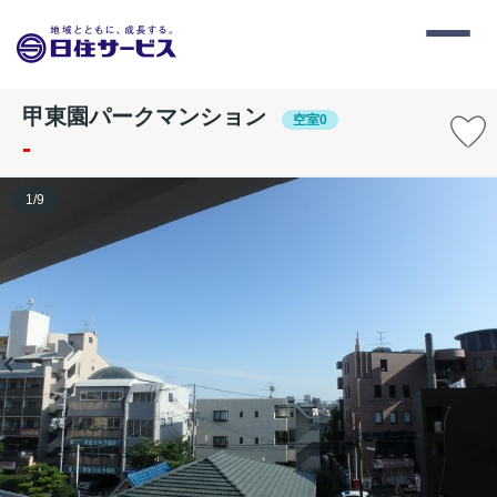
甲東園パークマンション
空室0
-
1
/
9