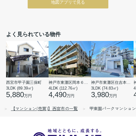
地図アプリで見る
よく見られている物件
西宮市甲子園三保町
神戸市東灘区岡本６丁目
神戸市東灘区住吉本町１丁目
3LDK (89.39㎡)
4LDK (112.76㎡)
3LDK (74.83㎡)
4
5,880
4,490
3,980
万円
万円
万円
【マンション(売買)】西宮市の一覧
甲東園パークマンション