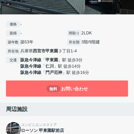
-
価格
-
2LDK
面積
間取り
築53年
3階/9階建
築年数
所在階
兵庫県
西宮市
甲東園
３丁目1-4
所在地
阪急今津線
「
甲東園
」駅 徒歩3分
交通
阪急今津線
「
仁川
」駅 徒歩14分
阪急今津線
「
門戸厄神
」駅 徒歩16分
お問い合わせ
無料
周辺施設
コンビニエンスストア
ローソン 甲東園駅前店